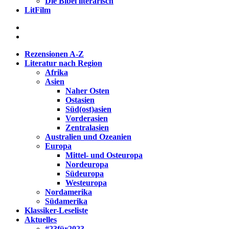
Die Bibel literarisch
LitFilm
Rezensionen A-Z
Literatur nach Region
Afrika
Asien
Naher Osten
Ostasien
Süd(ost)asien
Vorderasien
Zentralasien
Australien und Ozeanien
Europa
Mittel- und Osteuropa
Nordeuropa
Südeuropa
Westeuropa
Nordamerika
Südamerika
Klassiker-Leseliste
Aktuelles
#23für2023