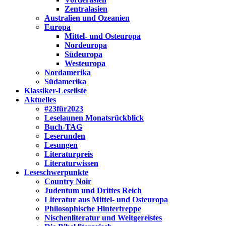
Zentralasien
Australien und Ozeanien
Europa
Mittel- und Osteuropa
Nordeuropa
Südeuropa
Westeuropa
Nordamerika
Südamerika
Klassiker-Leseliste
Aktuelles
#23für2023
Leselaunen Monatsrückblick
Buch-TAG
Leserunden
Lesungen
Literaturpreis
Literaturwissen
Leseschwerpunkte
Country Noir
Judentum und Drittes Reich
Literatur aus Mittel- und Osteuropa
Philosophische Hintertreppe
Nischenliteratur und Weitgereistes