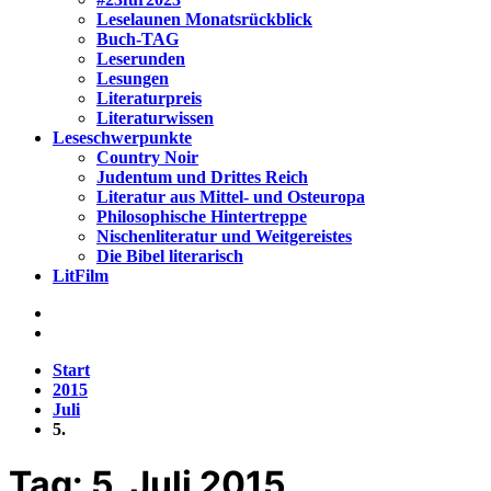
Leselaunen Monatsrückblick
Buch-TAG
Leserunden
Lesungen
Literaturpreis
Literaturwissen
Leseschwerpunkte
Country Noir
Judentum und Drittes Reich
Literatur aus Mittel- und Osteuropa
Philosophische Hintertreppe
Nischenliteratur und Weitgereistes
Die Bibel literarisch
LitFilm
Start
2015
Juli
5.
Tag:
5. Juli 2015