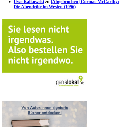
Uwe Kalkowski
zu
[Abgebrochen] Cormac McCarthy:
Die Abendröte im Westen (1996)