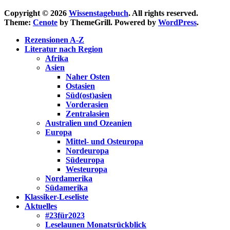
Copyright © 2026
Wissenstagebuch
. All rights reserved.
Theme:
Cenote
by ThemeGrill. Powered by
WordPress
.
Rezensionen A-Z
Literatur nach Region
Afrika
Asien
Naher Osten
Ostasien
Süd(ost)asien
Vorderasien
Zentralasien
Australien und Ozeanien
Europa
Mittel- und Osteuropa
Nordeuropa
Südeuropa
Westeuropa
Nordamerika
Südamerika
Klassiker-Leseliste
Aktuelles
#23für2023
Leselaunen Monatsrückblick