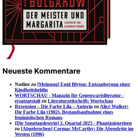
Neueste Kommentare
Nadine
zu
[Meinung] Enid Blyton: Entzauberung einer
Kindheitsheldin
WORTSCHAU - Magazin für Gegenwartsliteratur -
ersatzgestalt
zu
Literaturzeitschrift: Wortschau
Rezension – Die Farbe Lila – Autorin
zu
Alice Walker:
Die Farbe Lila (1982). Bestandsaufnahme eines
feministischen Romans
[Die Sonntagsleserin] 2. Quartal 2025 - Phantásienreisen
zu
[Abgebrochen] Cormac McCarthy: Die Abendröte im
Westen (1996)