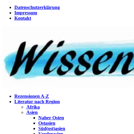
Zum
Datenschutzerklärung
Inhalt
Impressum
springen
Kontakt
Wissenstagebuch
Eine Gabel für die Suppe der Weisheit
Rezensionen A-Z
Literatur nach Region
Afrika
Asien
Naher Osten
Ostasien
Süd(ost)asien
Vorderasien