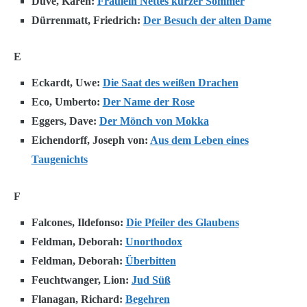
Duve, Karen:
Fräulein Nettes kurzer Sommer
Dürrenmatt, Friedrich:
Der Besuch der alten Dame
E
Eckardt, Uwe:
Die Saat des weißen Drachen
Eco, Umberto:
Der Name der Rose
Eggers, Dave:
Der Mönch von Mokka
Eichendorff, Joseph von:
Aus dem Leben eines
Taugenichts
F
Falcones, Ildefonso:
Die Pfeiler des Glaubens
Feldman, Deborah:
Unorthodox
Feldman, Deborah:
Überbitten
Feuchtwanger, Lion:
Jud Süß
Flanagan, Richard:
Begehren