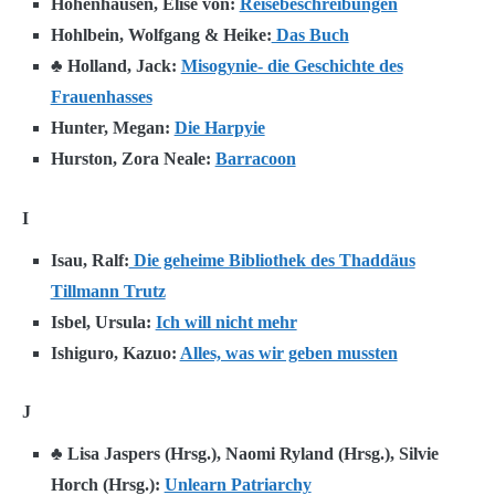
Hohenhausen, Elise von:
Reisebeschreibungen
Hohlbein, Wolfgang & Heike:
Das Buch
♣ Holland, Jack:
Misogynie- die Geschichte des
Frauenhasses
Hunter, Megan:
Die Harpyie
Hurston, Zora Neale:
Barracoon
I
Isau, Ralf:
Die geheime Bibliothek des Thaddäus
Tillmann Trutz
Isbel, Ursula:
Ich will nicht mehr
Ishiguro, Kazuo:
Alles, was wir geben mussten
J
♣ Lisa Jaspers (Hrsg.), Naomi Ryland (Hrsg.), Silvie
Horch (Hrsg.):
Unlearn Patriarchy