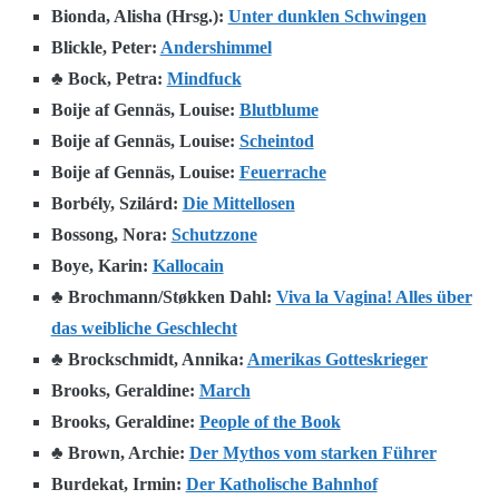
Bionda, Alisha (Hrsg.):
Unter dunklen Schwingen
Blickle, Peter:
Andershimmel
♣ Bock, Petra:
Mindfuck
Boije af Gennäs, Louise:
Blutblume
Boije af Gennäs, Louise:
Scheintod
Boije af Gennäs, Louise:
Feuerrache
Borbély, Szilárd:
Die Mittellosen
Bossong, Nora:
Schutzzone
Boye, Karin:
Kallocain
♣ Brochmann/Støkken Dahl:
Viva la Vagina! Alles über
das weibliche Geschlecht
♣ Brockschmidt, Annika:
Amerikas Gotteskrieger
Brooks, Geraldine:
March
Brooks, Geraldine:
People of the Book
♣ Brown, Archie:
Der Mythos vom starken Führer
Burdekat, Irmin:
Der Katholische Bahnhof