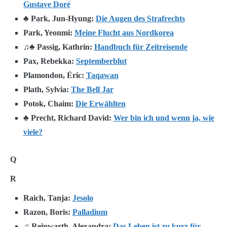
Gustave Doré
♣ Park, Jun-Hyung:
Die Augen des Strafrechts
Park, Yeonmi:
Meine Flucht aus Nordkorea
♫♣ Passig, Kathrin:
Handbuch für Zeitreisende
Pax, Rebekka:
Septemberblut
Plamondon, Éric:
Taqawan
Plath, Sylvia:
The Bell Jar
Potok, Chaim:
Die Erwählten
♣ Precht, Richard David:
Wer bin ich und wenn ja, wie
viele?
Q
R
Raich, Tanja:
Jesolo
Razon, Boris:
Palladium
♫ Reinwarth, Alexandra:
Das Leben ist zu kurz für