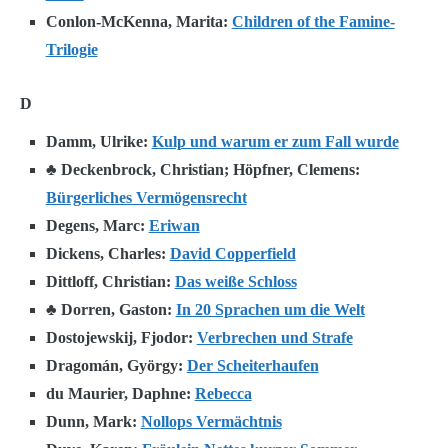
Conlon-McKenna, Marita:
Children of the Famine-
Trilogie
D
Damm, Ulrike:
Kulp und warum er zum Fall wurde
♣ Deckenbrock, Christian; Höpfner, Clemens:
Bürgerliches Vermögensrecht
Degens, Marc:
Eriwan
Dickens, Charles:
David Copperfield
Dittloff, Christian:
Das weiße Schloss
♣ Dorren, Gaston:
In 20 Sprachen um die Welt
Dostojewskij, Fjodor:
Verbrechen und Strafe
Dragomán, György:
Der Scheiterhaufen
du Maurier, Daphne:
Rebecca
Dunn, Mark:
Nollops Vermächtnis