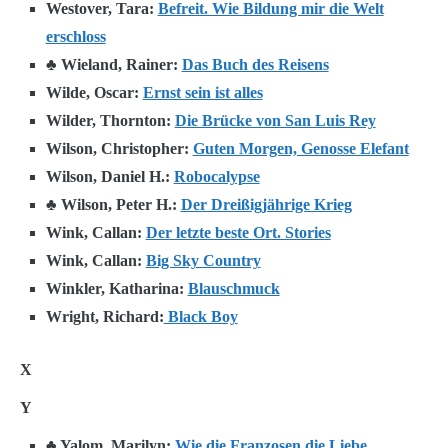
Westover, Tara:
Befreit. Wie Bildung mir die Welt
erschloss
♣ Wieland, Rainer:
Das Buch des Reisens
Wilde, Oscar:
Ernst sein ist alles
Wilder, Thornton:
Die Brücke von San Luis Rey
Wilson, Christopher:
Guten Morgen, Genosse Elefant
Wilson, Daniel H.:
Robocalypse
♣ Wilson, Peter H.:
Der Dreißigjährige Krieg
Wink, Callan:
Der letzte beste Ort. Stories
Wink, Callan:
Big Sky Country
Winkler, Katharina:
Blauschmuck
Wright, Richard:
Black Boy
X
Y
♣ Yalom, Marilyn:
Wie die Franzosen die Liebe