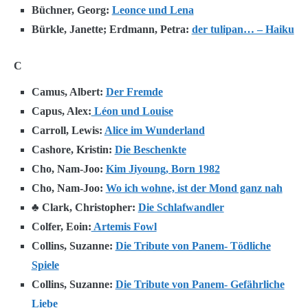
Büchner, Georg:
Leonce und Lena
Bürkle, Janette; Erdmann, Petra:
der tulipan… – Haiku
C
Camus, Albert:
Der Fremde
Capus, Alex:
Léon und Louise
Carroll, Lewis:
Alice im Wunderland
Cashore, Kristin:
Die Beschenkte
Cho, Nam-Joo:
Kim Jiyoung, Born 1982
Cho, Nam-Joo:
Wo ich wohne, ist der Mond ganz nah
♣ Clark, Christopher:
Die Schlafwandler
Colfer, Eoin:
Artemis Fowl
Collins, Suzanne:
Die Tribute von Panem- Tödliche
Spiele
Collins, Suzanne:
Die Tribute von Panem- Gefährliche
Liebe