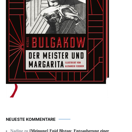
NEUESTE KOMMENTARE
Nadine
zu
[Meinung] Enid Blyton: Entzauberung einer