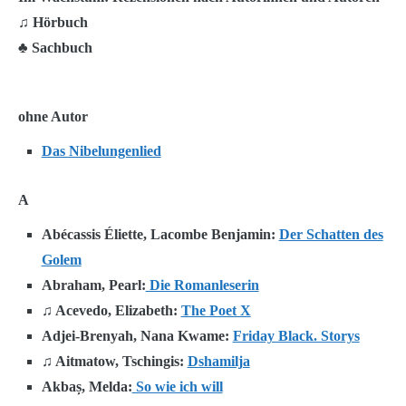
♫ Hörbuch
♣ Sachbuch
ohne Autor
Das Nibelungenlied
A
Abécassis Éliette, Lacombe Benjamin:
Der Schatten des
Golem
Abraham, Pearl:
Die Romanleserin
♫ Acevedo, Elizabeth:
The Poet X
Adjei-Brenyah, Nana Kwame:
Friday Black. Storys
♫ Aitmatow, Tschingis:
Dshamilja
Akbaș, Melda:
So wie ich will