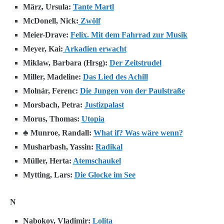
März, Ursula:
Tante Martl
McDonell, Nick:
Zwölf
Meier-Drave:
Felix. Mit dem Fahrrad zur Musik
Meyer, Kai:
Arkadien erwacht
Miklaw, Barbara (Hrsg):
Der Zeitstrudel
Miller, Madeline:
Das Lied des Achill
Molnár, Ferenc:
Die Jungen von der Paulstraße
Morsbach, Petra:
Justizpalast
Morus, Thomas:
Utopia
♣ Munroe, Randall:
What if? Was wäre wenn?
Musharbash, Yassin:
Radikal
Müller, Herta:
Atemschaukel
Mytting, Lars:
Die Glocke im See
N
Nabokov, Vladimir:
Lolita