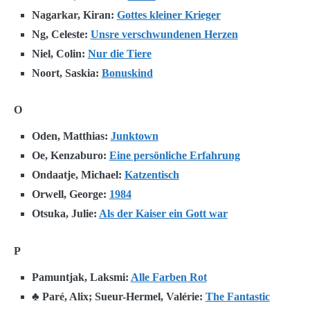
Nagarkar, Kiran:
Gottes kleiner Krieger
Ng, Celeste:
Unsre verschwundenen Herzen
Niel, Colin:
Nur die Tiere
Noort, Saskia:
Bonuskind
O
Oden, Matthias:
Junktown
Oe, Kenzaburo:
Eine persönliche Erfahrung
Ondaatje, Michael:
Katzentisch
Orwell, George:
1984
Otsuka, Julie:
Als der Kaiser ein Gott war
P
Pamuntjak, Laksmi:
Alle Farben Rot
♣ Paré, Alix; Sueur-Hermel, Valérie:
The Fantastic