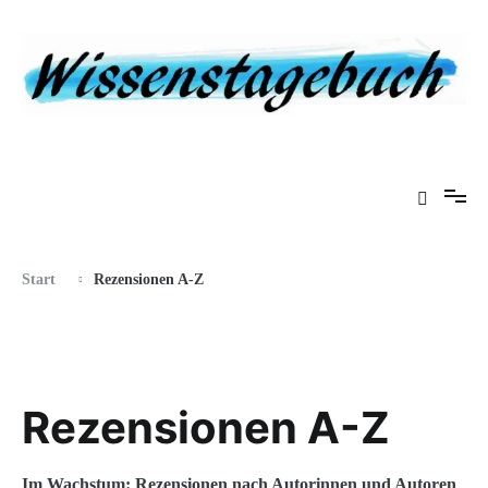
Zum
Inhalt
springen
Eine Gabel für die Suppe der Weisheit
Wissenstagebuch
Start
Rezensionen A-Z
Rezensionen A-Z
Im Wachstum: Rezensionen nach Autorinnen und Autoren