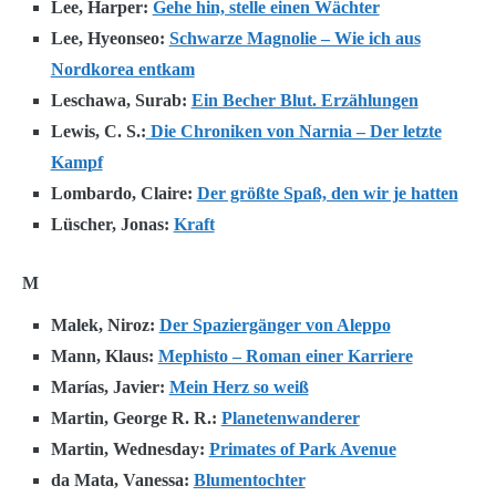
Lee, Harper:
Gehe hin, stelle einen Wächter
Lee, Hyeonseo:
Schwarze Magnolie – Wie ich aus
Nordkorea entkam
Leschawa, Surab:
Ein Becher Blut. Erzählungen
Lewis, C. S.:
Die Chroniken von Narnia – Der letzte
Kampf
Lombardo, Claire:
Der größte Spaß, den wir je hatten
Lüscher, Jonas:
Kraft
M
Malek, Niroz:
Der Spaziergänger von Aleppo
Mann, Klaus:
Mephisto – Roman einer Karriere
Marías, Javier:
Mein Herz so weiß
Martin, George R. R.:
Planetenwanderer
Martin, Wednesday:
Primates of Park Avenue
da Mata, Vanessa:
Blumentochter