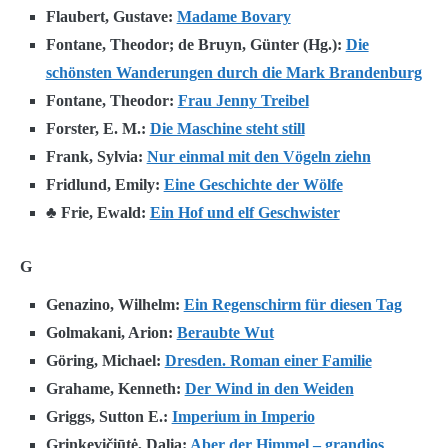
Flaubert, Gustave:
Madame Bovary
Fontane, Theodor; de Bruyn, Günter (Hg.):
Die
schönsten Wanderungen durch die Mark Brandenburg
Fontane, Theodor:
Frau Jenny Treibel
Forster, E. M.:
Die Maschine steht still
Frank, Sylvia:
Nur einmal mit den Vögeln ziehn
Fridlund, Emily:
Eine Geschichte der Wölfe
♣ Frie, Ewald:
Ein Hof und elf Geschwister
G
Genazino, Wilhelm:
Ein Regenschirm für diesen Tag
Golmakani, Arion:
Beraubte Wut
Göring, Michael:
Dresden. Roman einer Familie
Grahame, Kenneth:
Der Wind in den Weiden
Griggs, Sutton E.:
Imperium in Imperio
Grinkevičiūtė, Dalia:
Aber der Himmel – grandios