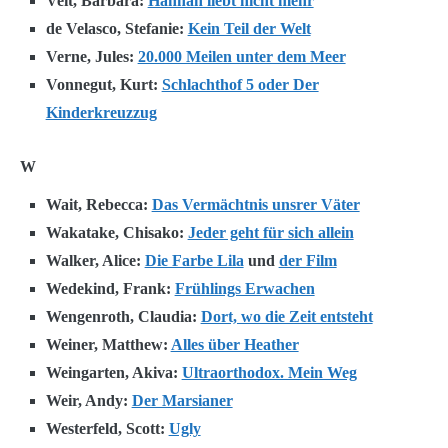
Veit, Barbara:
Hannah liebt nicht mehr
de Velasco, Stefanie:
Kein Teil der Welt
Verne, Jules:
20.000 Meilen unter dem Meer
Vonnegut, Kurt:
Schlachthof 5 oder Der
Kinderkreuzzug
W
Wait, Rebecca:
Das Vermächtnis unsrer Väter
Wakatake, Chisako:
Jeder geht für sich allein
Walker, Alice:
Die Farbe Lila
und
der Film
Wedekind, Frank:
Frühlings Erwachen
Wengenroth, Claudia:
Dort, wo die Zeit entsteht
Weiner, Matthew:
Alles über Heather
Weingarten, Akiva:
Ultraorthodox. Mein Weg
Weir, Andy:
Der Marsianer
Westerfeld, Scott:
Ugly