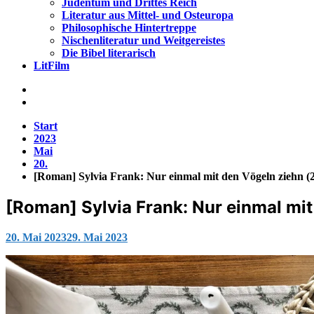
Judentum und Drittes Reich
Literatur aus Mittel- und Osteuropa
Philosophische Hintertreppe
Nischenliteratur und Weitgereistes
Die Bibel literarisch
LitFilm
Start
2023
Mai
20.
[Roman] Sylvia Frank: Nur einmal mit den Vögeln ziehn (
[Roman] Sylvia Frank: Nur einmal mi
Jana
20. Mai 2023
29. Mai 2023