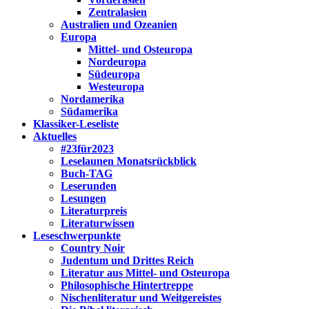
Zentralasien
Australien und Ozeanien
Europa
Mittel- und Osteuropa
Nordeuropa
Südeuropa
Westeuropa
Nordamerika
Südamerika
Klassiker-Leseliste
Aktuelles
#23für2023
Leselaunen Monatsrückblick
Buch-TAG
Leserunden
Lesungen
Literaturpreis
Literaturwissen
Leseschwerpunkte
Country Noir
Judentum und Drittes Reich
Literatur aus Mittel- und Osteuropa
Philosophische Hintertreppe
Nischenliteratur und Weitgereistes