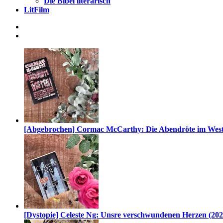
Die Bibel literarisch
LitFilm
[Abgebrochen] Cormac McCarthy: Die Abendröte im West
[Dystopie] Celeste Ng: Unsre verschwundenen Herzen (202