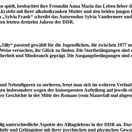
n spielt, beobachtet ihre Freundin Anna Maria das Leben lieber d
steht mit ihrer alkoholkranken Mutter und den beiden jungen Ges
m „Sylvia Frank“ schreibt das Autorenduo Sylvia Vandermeer und
 den letzten dreizehn Jahren der DDR.
 „Silly“ passend gewählt für die Jugendlichen, die zwischen 1977 
ise versuchen, ihr Glück zu finden. Die Startbedingungen sind d
icherheit und Missbrauch geprägt. Die Ausgangsbedingungen sind 
- und Nebenfiguren zu sortieren, freut man sich im weiteren Ve
gen insbesondere wegen der konsequenten Aufteilung auf jeweils ei
der Geschichte in der Mitte des Romans (vom Mauerfall mal abges
ig unterschiedliche Aspekte des Alltagslebens in der DDR an. Dur
öfe und Gefängnisse mit ihrer psychischen und physischen Gewalt