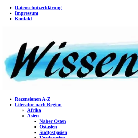
Zum
Datenschutzerklärung
Inhalt
Impressum
springen
Kontakt
Wissenstagebuch
Eine Gabel für die Suppe der Weisheit
Rezensionen A-Z
Literatur nach Region
Afrika
Asien
Naher Osten
Ostasien
Süd(ost)asien
Vorderasien