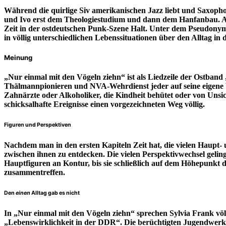
Während die quirlige Siv amerikanischen Jazz liebt und Saxopho
und Ivo erst dem Theologiestudium und dann dem Hanfanbau. Aki 
Zeit in der ostdeutschen Punk-Szene Halt. Unter dem Pseudony
in völlig unterschiedlichen Lebenssituationen über den Alltag in
Meinung
„Nur einmal mit den Vögeln ziehn“ ist als Liedzeile der Ostband
Thälmannpionieren und NVA-Wehrdienst jeder auf seine eigene We
Zahnärzte oder Alkoholiker, die Kindheit behütet oder von Uns
schicksalhafte Ereignisse einen vorgezeichneten Weg völlig.
Figuren und Perspektiven
Nachdem man in den ersten Kapiteln Zeit hat, die vielen Haupt
zwischen ihnen zu entdecken. Die vielen Perspektivwechsel gelin
Hauptfiguren an Kontur, bis sie schließlich auf dem Höhepunkt 
zusammentreffen.
Den
einen
Alltag gab es nicht
In „Nur einmal mit den Vögeln ziehn“ sprechen Sylvia Frank völl
„Lebenswirklichkeit in der DDR“. Die berüchtigten Jugendwerkh