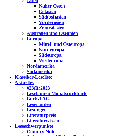
Asien
Naher Osten
Ostasien
Süd(ost)asien
Vorderasien
Zentralasien
Australien und Ozeanien
Europa
Mittel- und Osteuropa
Nordeuropa
Südeuropa
Westeuropa
Nordamerika
Südamerika
Klassiker-Leseliste
Aktuelles
#23für2023
Leselaunen Monatsrückblick
Buch-TAG
Leserunden
Lesungen
Literaturpreis
Literaturwissen
Leseschwerpunkte
Country Noir