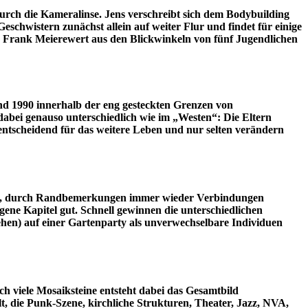
urch die Kameralinse. Jens verschreibt sich dem Bodybuilding
chwistern zunächst allein auf weiter Flur und findet für einige
 Frank Meierewert aus den Blickwinkeln von fünf Jugendlichen
und 1990 innerhalb der eng gesteckten Grenzen von
abei genauso unterschiedlich wie im „Westen“: Die Eltern
entscheidend für das weitere Leben und nur selten verändern
rlauf, durch Randbemerkungen immer wieder Verbindungen
gene Kapitel gut. Schnell gewinnen die unterschiedlichen
ehen) auf einer Gartenparty als unverwechselbare Individuen
ch viele Mosaiksteine entsteht dabei das Gesamtbild
, die Punk-Szene, kirchliche Strukturen, Theater, Jazz, NVA,