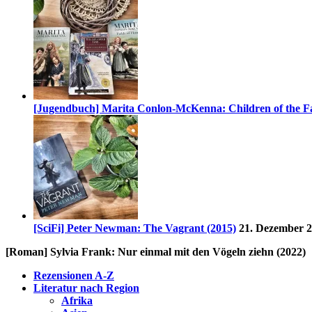
[Jugendbuch] Marita Conlon-McKenna: Children of the Fa
[SciFi] Peter Newman: The Vagrant (2015)
21. Dezember 
[Roman] Sylvia Frank: Nur einmal mit den Vögeln ziehn (2022)
Rezensionen A-Z
Literatur nach Region
Afrika