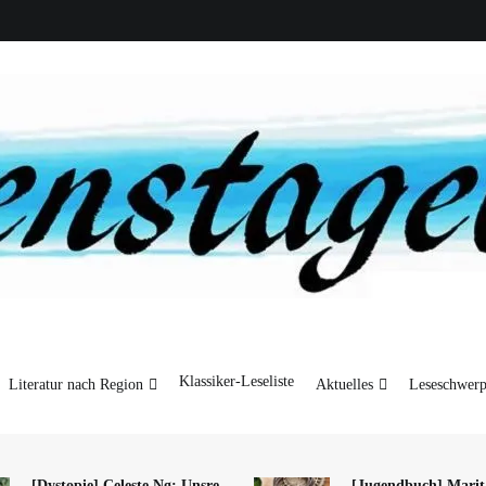
seliste
LitFilm
Aktuelles
Leseschwerpunkte
Klassiker-Leseliste
Literatur nach Region
Aktuelles
Leseschwerp
[Dystopie] Celeste Ng: Unsre
[Jugendbuch] Marit