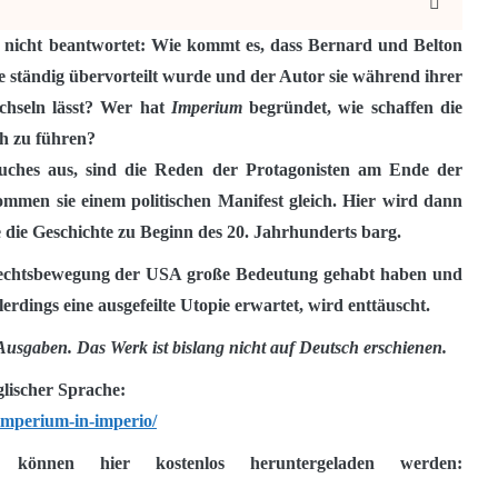
r nicht beantwortet: Wie kommt es, dass Bernard und Belton
e ständig übervorteilt wurde und der Autor sie während ihrer
chseln lässt? Wer hat
Imperium
begründet, wie schaffen die
ch zu führen?
ches aus, sind die Reden der Protagonisten am Ende der
ommen sie einem politischen Manifest gleich. Hier wird dann
 die Geschichte zu Beginn des 20. Jahrhunderts barg.
echtsbewegung der USA große Bedeutung gehabt haben und
lerdings eine ausgefeilte Utopie erwartet, wird enttäuscht.
Ausgaben. Das Werk ist bislang nicht auf Deutsch erschienen.
lischer Sprache:
-imperium-in-imperio/
s können hier kostenlos heruntergeladen werden: