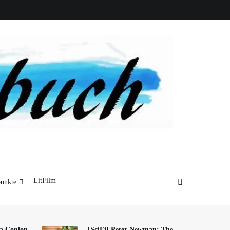
LitFilm
unkte
a Conlon-
[SciFi] Peter Newman: The