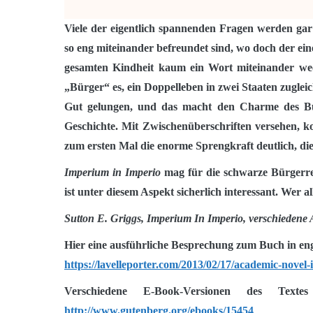
Viele der eigentlich spannenden Fragen werden ga
so eng miteinander befreundet sind, wo doch der ein
gesamten Kindheit kaum ein Wort miteinander we
„Bürger“ es, ein Doppelleben in zwei Staaten zuglei
Gut gelungen, und das macht den Charme des Bu
Geschichte. Mit Zwischenüberschriften versehen, k
zum ersten Mal die enorme Sprengkraft deutlich, die
Imperium in Imperio
mag für die schwarze Bürgerr
ist unter diesem Aspekt sicherlich interessant. Wer al
Sutton E. Griggs, Imperium In Imperio, verschiedene 
Hier eine ausführliche Besprechung zum Buch in eng
https://lavelleporter.com/2013/02/17/academic-novel
Verschiedene E-Book-Versionen des Texte
http://www.gutenberg.org/ebooks/15454