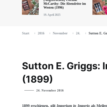
McCarthy: Die Abendröte im
Westen (1996)
19. April 2025
Start
2016
November
24.
Sutton E. Gr
Sutton E. Griggs: 
(1899)
Jana
24. November 2016
1899 erschienen, gilt
Imperium in Imperio
als Meilen