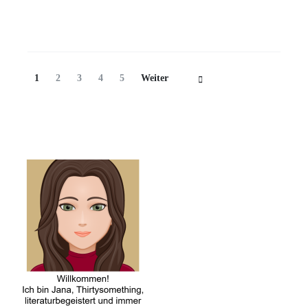
Beitragsnavigation
Seite
Seite
Seite
Seite
Seite
1
2
3
4
5
Weiter