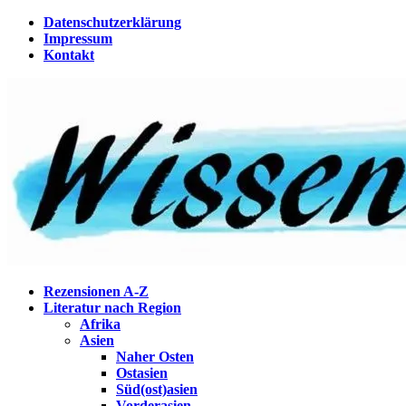
Zum
Datenschutzerklärung
Inhalt
Impressum
springen
Kontakt
Wissenstagebuch
Eine Gabel für die Suppe der Weisheit
Rezensionen A-Z
Literatur nach Region
Afrika
Asien
Naher Osten
Ostasien
Süd(ost)asien
Vorderasien