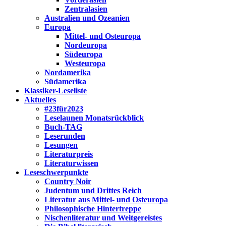
Zentralasien
Australien und Ozeanien
Europa
Mittel- und Osteuropa
Nordeuropa
Südeuropa
Westeuropa
Nordamerika
Südamerika
Klassiker-Leseliste
Aktuelles
#23für2023
Leselaunen Monatsrückblick
Buch-TAG
Leserunden
Lesungen
Literaturpreis
Literaturwissen
Leseschwerpunkte
Country Noir
Judentum und Drittes Reich
Literatur aus Mittel- und Osteuropa
Philosophische Hintertreppe
Nischenliteratur und Weitgereistes