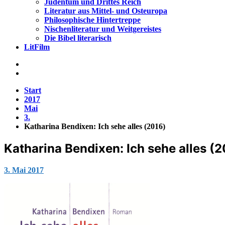
Judentum und Drittes Reich
Literatur aus Mittel- und Osteuropa
Philosophische Hintertreppe
Nischenliteratur und Weitgereistes
Die Bibel literarisch
LitFilm
Start
2017
Mai
3.
Katharina Bendixen: Ich sehe alles (2016)
Katharina Bendixen: Ich sehe alles (
Jana
3. Mai 2017