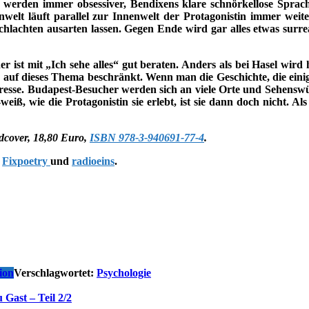
n werden immer obsessiver, Bendixens klare schnörkellose Sprache
welt läuft parallel zur Innenwelt der Protagonistin immer weit
chlachten ausarten lassen. Gegen Ende wird gar alles etwas surrea
der ist mit „Ich sehe alles“ gut beraten. Anders als bei Hasel wird
ich auf dieses Thema beschränkt. Wenn man die Geschichte, die eini
sse. Budapest-Besucher werden sich an viele Orte und Sehenswürd
eiß, wie die Protagonistin sie erlebt, ist sie dann doch nicht. 
rdcover, 18,80 Euro,
ISBN 978-3-940691-77-4
.
i
Fixpoetry
und
radioeins
.
ion
Verschlagwortet:
Psychologie
 Gast – Teil 2/2