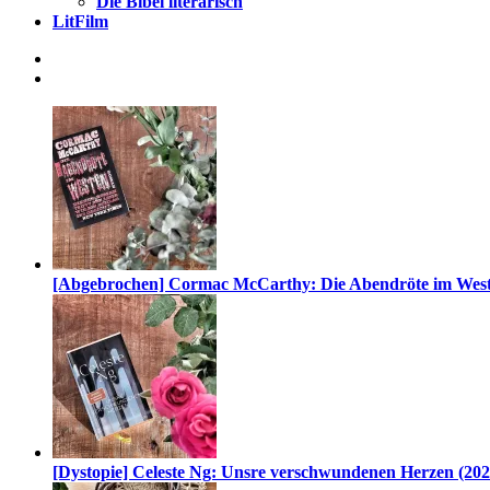
Die Bibel literarisch
LitFilm
[Abgebrochen] Cormac McCarthy: Die Abendröte im West
[Dystopie] Celeste Ng: Unsre verschwundenen Herzen (202