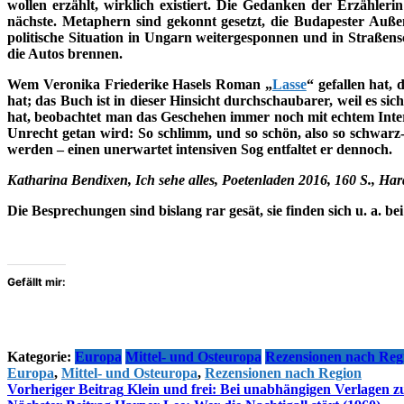
wollen erzählt, wirklich existiert. Die Gedanken der Erzähleri
nächste. Metaphern sind gekonnt gesetzt, die Budapester Außen
politische Situation in Ungarn weitergesponnen und in Straßens
die Autos brennen.
Wem Veronika Friederike Hasels Roman „
Lasse
“ gefallen hat, 
hat; das Buch ist in dieser Hinsicht durchschaubarer, weil es s
hat, beobachtet man das Geschehen immer noch mit echtem Intere
Unrecht getan wird: So schlimm, und so schön, also so schwarz-w
werden – einen unerwartet intensiven Sog entfaltet er dennoch.
Katharina Bendixen, Ich sehe alles, Poetenladen 2016, 160 S., Ha
Die Besprechungen sind bislang rar gesät, sie finden sich u. a. be
Gefällt mir:
Kategorie:
Europa
Mittel- und Osteuropa
Rezensionen nach Reg
Europa
,
Mittel- und Osteuropa
,
Rezensionen nach Region
Beitragsnavigation
Vorheriger Beitrag
Klein und frei: Bei unabhängigen Verlagen zu