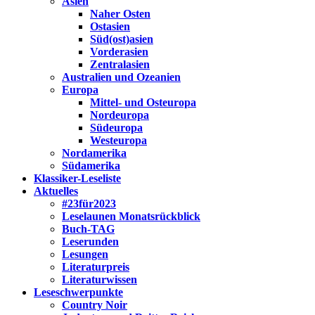
Asien
Naher Osten
Ostasien
Süd(ost)asien
Vorderasien
Zentralasien
Australien und Ozeanien
Europa
Mittel- und Osteuropa
Nordeuropa
Südeuropa
Westeuropa
Nordamerika
Südamerika
Klassiker-Leseliste
Aktuelles
#23für2023
Leselaunen Monatsrückblick
Buch-TAG
Leserunden
Lesungen
Literaturpreis
Literaturwissen
Leseschwerpunkte
Country Noir