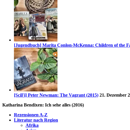
[Jugendbuch] Marita Conlon-McKenna: Children of the Fa
[SciFi] Peter Newman: The Vagrant (2015)
21. Dezember 
Katharina Bendixen: Ich sehe alles (2016)
Rezensionen A-Z
Literatur nach Region
Afrika