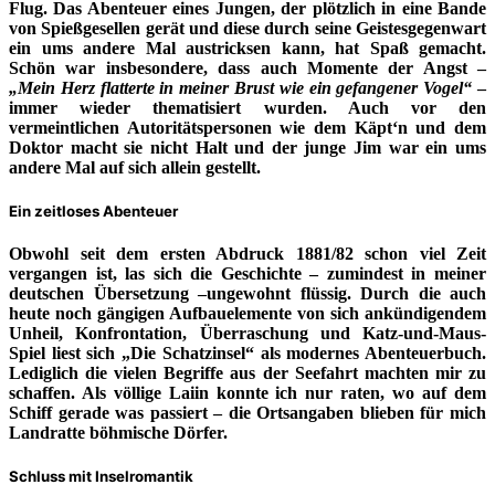
Flug. Das Abenteuer eines Jungen, der plötzlich in eine Bande
von Spießgesellen gerät und diese durch seine Geistesgegenwart
ein ums andere Mal austricksen kann, hat Spaß gemacht.
Schön war insbesondere, dass auch Momente der Angst –
„Mein Herz flatterte in meiner Brust wie ein gefangener Vogel“
–
immer wieder thematisiert wurden. Auch vor den
vermeintlichen Autoritätspersonen wie dem Käpt‘n und dem
Doktor macht sie nicht Halt und der junge Jim war ein ums
andere Mal auf sich allein gestellt.
Ein zeitloses Abenteuer
Obwohl seit dem ersten Abdruck 1881/82 schon viel Zeit
vergangen ist, las sich die Geschichte – zumindest in meiner
deutschen Übersetzung –ungewohnt flüssig. Durch die auch
heute noch gängigen Aufbauelemente von sich ankündigendem
Unheil, Konfrontation, Überraschung und Katz-und-Maus-
Spiel liest sich „Die Schatzinsel“ als modernes Abenteuerbuch.
Lediglich die vielen Begriffe aus der Seefahrt machten mir zu
schaffen. Als völlige Laiin konnte ich nur raten, wo auf dem
Schiff gerade was passiert – die Ortsangaben blieben für mich
Landratte böhmische Dörfer.
Schluss mit Inselromantik