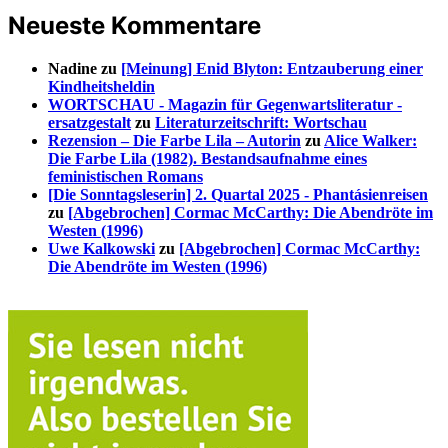
Neueste Kommentare
Nadine
zu
[Meinung] Enid Blyton: Entzauberung einer
Kindheitsheldin
WORTSCHAU - Magazin für Gegenwartsliteratur -
ersatzgestalt
zu
Literaturzeitschrift: Wortschau
Rezension – Die Farbe Lila – Autorin
zu
Alice Walker:
Die Farbe Lila (1982). Bestandsaufnahme eines
feministischen Romans
[Die Sonntagsleserin] 2. Quartal 2025 - Phantásienreisen
zu
[Abgebrochen] Cormac McCarthy: Die Abendröte im
Westen (1996)
Uwe Kalkowski
zu
[Abgebrochen] Cormac McCarthy:
Die Abendröte im Westen (1996)