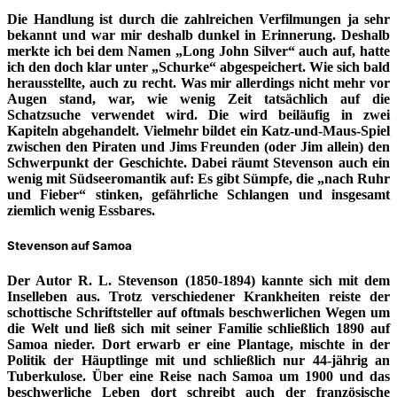
Die Handlung ist durch die zahlreichen Verfilmungen ja sehr
bekannt und war mir deshalb dunkel in Erinnerung. Deshalb
merkte ich bei dem Namen „Long John Silver“ auch auf, hatte
ich den doch klar unter „Schurke“ abgespeichert. Wie sich bald
herausstellte, auch zu recht. Was mir allerdings nicht mehr vor
Augen stand, war, wie wenig Zeit tatsächlich auf die
Schatzsuche verwendet wird. Die wird beiläufig in zwei
Kapiteln abgehandelt. Vielmehr bildet ein Katz-und-Maus-Spiel
zwischen den Piraten und Jims Freunden (oder Jim allein) den
Schwerpunkt der Geschichte. Dabei räumt Stevenson auch ein
wenig mit Südseeromantik auf: Es gibt Sümpfe, die „nach Ruhr
und Fieber“ stinken, gefährliche Schlangen und insgesamt
ziemlich wenig Essbares.
Stevenson auf Samoa
Der Autor R. L. Stevenson (1850-1894) kannte sich mit dem
Inselleben aus. Trotz verschiedener Krankheiten reiste der
schottische Schriftsteller auf oftmals beschwerlichen Wegen um
die Welt und ließ sich mit seiner Familie schließlich 1890 auf
Samoa nieder. Dort erwarb er eine Plantage, mischte in der
Politik der Häuptlinge mit und schließlich nur 44-jährig an
Tuberkulose. Über eine Reise nach Samoa um 1900 und das
beschwerliche Leben dort schreibt auch der französische