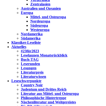
Zentralasien
Australien und Ozeanien
Europa
Mittel- und Osteuropa
Nordeuropa
Südeuropa
Westeuropa
Nordamerika
Südamerika
Klassiker-Leseliste
Aktuelles
#23für2023
Leselaunen Monatsrückblick
Buch-TAG
Leserunden
Lesungen
Literaturpreis
Literaturwissen
Leseschwerpunkte
Country Noir
Judentum und Drittes Reich
Literatur aus Mittel- und Osteuropa
Philosophische Hintertreppe
Nischenliteratur und Weitgereistes