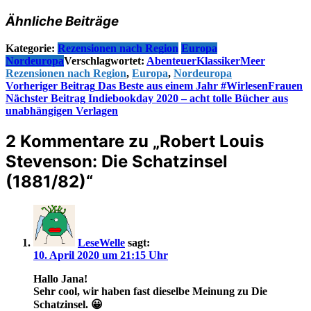
Ähnliche Beiträge
Kategorie:
Rezensionen nach Region
Europa
Nordeuropa
Verschlagwortet:
Abenteuer
Klassiker
Meer
Rezensionen nach Region
,
Europa
,
Nordeuropa
Beitragsnavigation
Vorheriger Beitrag
Das Beste aus einem Jahr #WirlesenFrauen
Nächster Beitrag
Indiebookday 2020 – acht tolle Bücher aus
unabhängigen Verlagen
2 Kommentare zu „
Robert Louis
Stevenson: Die Schatzinsel
(1881/82)
“
LeseWelle
sagt:
10. April 2020 um 21:15 Uhr
Hallo Jana!
Sehr cool, wir haben fast dieselbe Meinung zu Die
Schatzinsel. 😀