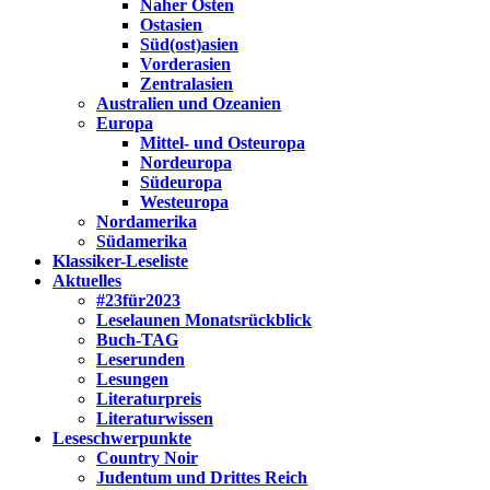
Naher Osten
Ostasien
Süd(ost)asien
Vorderasien
Zentralasien
Australien und Ozeanien
Europa
Mittel- und Osteuropa
Nordeuropa
Südeuropa
Westeuropa
Nordamerika
Südamerika
Klassiker-Leseliste
Aktuelles
#23für2023
Leselaunen Monatsrückblick
Buch-TAG
Leserunden
Lesungen
Literaturpreis
Literaturwissen
Leseschwerpunkte
Country Noir
Judentum und Drittes Reich