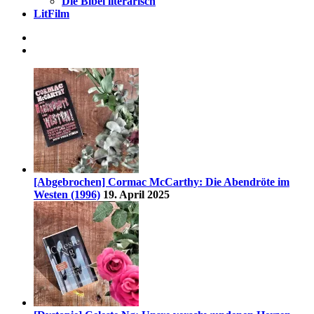
Die Bibel literarisch
LitFilm
[Abgebrochen] Cormac McCarthy: Die Abendröte im
Westen (1996)
19. April 2025