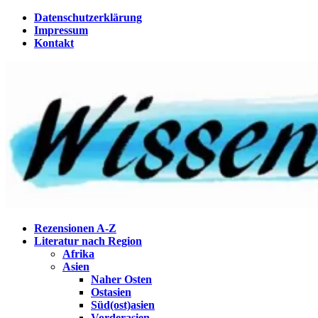
Zum
Datenschutzerklärung
Inhalt
Impressum
springen
Kontakt
Wissenstagebuch
Eine Gabel für die Suppe der Weisheit
Rezensionen A-Z
Literatur nach Region
Afrika
Asien
Naher Osten
Ostasien
Süd(ost)asien
Vorderasien