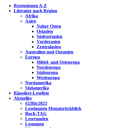
Rezensionen A-Z
Literatur nach Region
Afrika
Asien
Naher Osten
Ostasien
Süd(ost)asien
Vorderasien
Zentralasien
Australien und Ozeanien
Europa
Mittel- und Osteuropa
Nordeuropa
Südeuropa
Westeuropa
Nordamerika
Südamerika
Klassiker-Leseliste
Aktuelles
#23für2023
Leselaunen Monatsrückblick
Buch-TAG
Leserunden
Lesungen