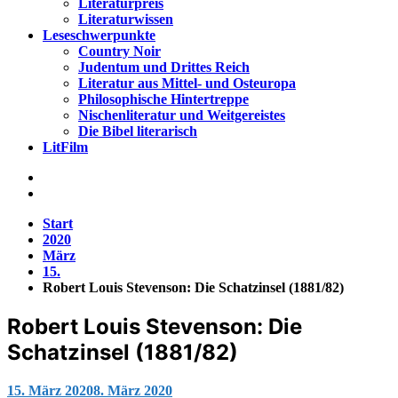
Literaturpreis
Literaturwissen
Leseschwerpunkte
Country Noir
Judentum und Drittes Reich
Literatur aus Mittel- und Osteuropa
Philosophische Hintertreppe
Nischenliteratur und Weitgereistes
Die Bibel literarisch
LitFilm
Start
2020
März
15.
Robert Louis Stevenson: Die Schatzinsel (1881/82)
Robert Louis Stevenson: Die
Schatzinsel (1881/82)
Jana
15. März 2020
8. März 2020