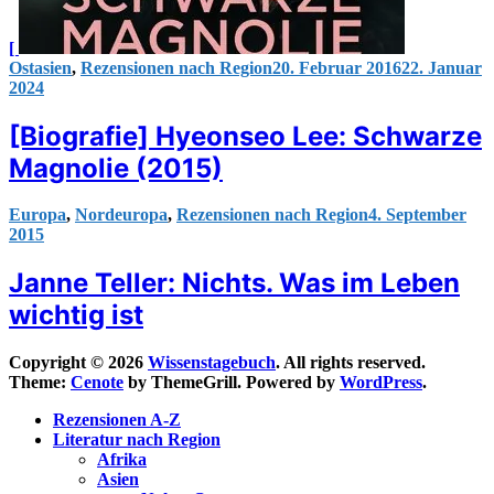
[
Ostasien
,
Rezensionen nach Region
20. Februar 2016
22. Januar
2024
[Biografie] Hyeonseo Lee: Schwarze
Magnolie (2015)
Europa
,
Nordeuropa
,
Rezensionen nach Region
4. September
2015
Janne Teller: Nichts. Was im Leben
wichtig ist
Copyright © 2026
Wissenstagebuch
. All rights reserved.
Theme:
Cenote
by ThemeGrill. Powered by
WordPress
.
Rezensionen A-Z
Literatur nach Region
Afrika
Asien