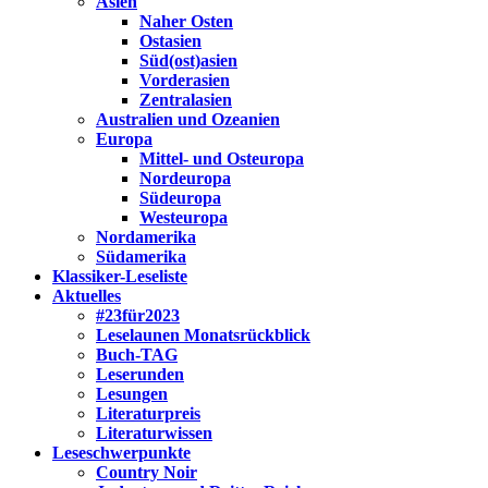
Asien
Naher Osten
Ostasien
Süd(ost)asien
Vorderasien
Zentralasien
Australien und Ozeanien
Europa
Mittel- und Osteuropa
Nordeuropa
Südeuropa
Westeuropa
Nordamerika
Südamerika
Klassiker-Leseliste
Aktuelles
#23für2023
Leselaunen Monatsrückblick
Buch-TAG
Leserunden
Lesungen
Literaturpreis
Literaturwissen
Leseschwerpunkte
Country Noir