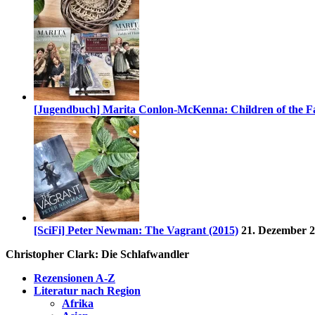
[Jugendbuch] Marita Conlon-McKenna: Children of the Fa
[SciFi] Peter Newman: The Vagrant (2015)
21. Dezember 
Christopher Clark: Die Schlafwandler
Rezensionen A-Z
Literatur nach Region
Afrika