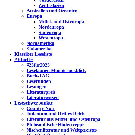
Zentralasien
Australien und Ozeanien
Europa
Mittel- und Osteuropa
Nordeuropa
Südeuropa
Westeuropa
Nordamerika
Südamerika
Klassiker-Leseliste
Aktuelles
#23für2023
Leselaunen Monatsrückblick
Buch-TAG
Leserunden
Lesungen
Literaturpreis
Literaturwissen
Leseschwerpunkte
Country Noir
Judentum und Drittes Reich
Literatur aus Mittel- und Osteuropa
Philosophische Hintertreppe
Nischenliteratur und Weitgereistes