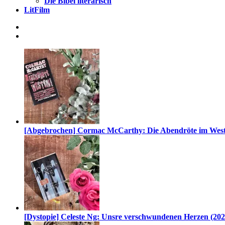
Die Bibel literarisch
LitFilm
[Abgebrochen] Cormac McCarthy: Die Abendröte im West
[Dystopie] Celeste Ng: Unsre verschwundenen Herzen (202