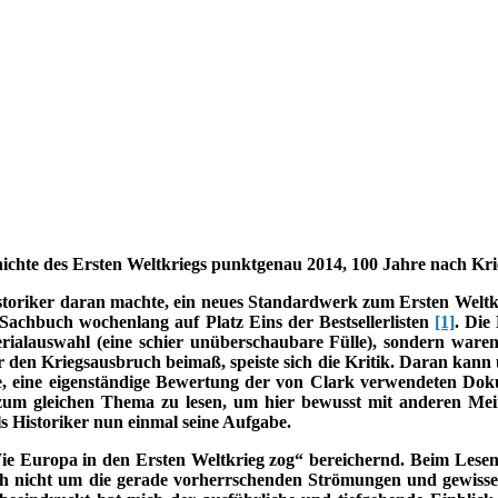
chte des Ersten Weltkriegs punktgenau 2014, 100 Jahre nach Krie
istoriker daran machte, ein neues Standardwerk zum Ersten Weltk
 Sachbuch wochenlang auf Platz Eins der Bestsellerlisten
[1]
. Die
ialauswahl (eine schier unüberschaubare Fülle), sondern waren
r den Kriegsausbruch beimaß, speiste sich die Kritik. Daran kann u
ürde, eine eigenständige Bewertung der von Clark verwendeten 
ke zum gleichen Thema zu lesen, um hier bewusst mit anderen Me
 Historiker nun einmal seine Aufgabe.
e Europa in den Ersten Weltkrieg zog“ bereichernd. Beim Lesen 
der sich nicht um die gerade vorherrschenden Strömungen und gewis