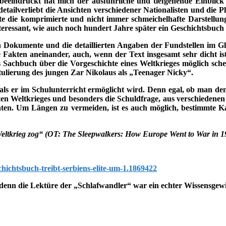
eindruckt hat mich der ausführliche und tiefgehende Einblick in
detailverliebt die Ansichten verschiedener Nationalisten und die 
gte die komprimierte und nicht immer schmeichelhafte Darstellun
nteressant, wie auch noch hundert Jahre später ein Geschichtsbuc
kumente und die detaillierten Angaben der Fundstellen im Glossar,
e Fakten aneinander, auch, wenn der Text insgesamt sehr dicht ist
es Sachbuch über die Vorgeschichte eines Weltkrieges möglich schei
itulierung des jungen Zar Nikolaus als „Teenager Nicky“.
, als er im Schulunterricht ermöglicht wird. Denn egal, ob man d
rsten Weltkrieges und besonders die Schuldfrage, aus verschiedenen
beraten. Um Längen zu vermeiden, ist es auch möglich, bestimmte K
eltkrieg zog“ (OT: The Sleepwalkers: How Europe Went to War in 191
chichtsbuch-treibt-serbiens-elite-um-1.1869422
, denn die Lektüre der „Schlafwandler“ war ein echter Wissensgew