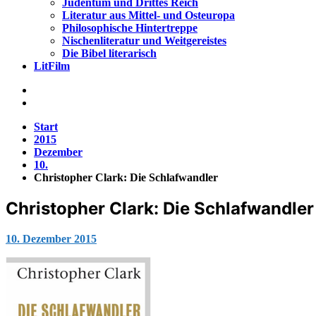
Judentum und Drittes Reich
Literatur aus Mittel- und Osteuropa
Philosophische Hintertreppe
Nischenliteratur und Weitgereistes
Die Bibel literarisch
LitFilm
Start
2015
Dezember
10.
Christopher Clark: Die Schlafwandler
Christopher Clark: Die Schlafwandler
Jana
10. Dezember 2015