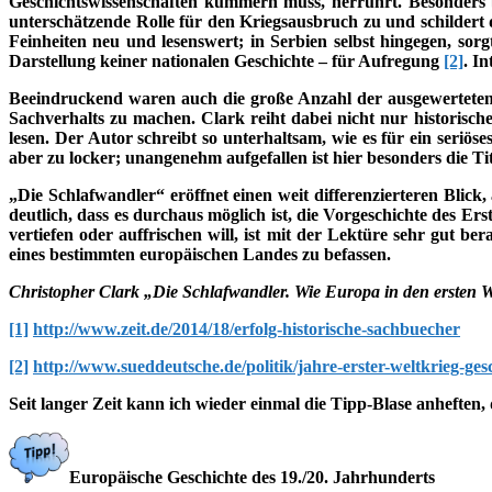
Geschichtswissenschaften kümmern muss, herrührt. Besonders be
unterschätzende Rolle für den Kriegsausbruch zu und schildert 
Feinheiten neu und lesenswert; in Serbien selbst hingegen, sor
Darstellung keiner nationalen Geschichte – für Aufregung
[2]
. I
Beeindruckend waren auch die große Anzahl der ausgewerteten Do
Sachverhalts zu machen. Clark reiht dabei nicht nur historisch
lesen. Der Autor schreibt so unterhaltsam, wie es für ein seriös
aber zu locker; unangenehm aufgefallen ist hier besonders die T
„Die Schlafwandler“ eröffnet einen weit differenzierteren Blick
deutlich, dass es durchaus möglich ist, die Vorgeschichte des E
vertiefen oder auffrischen will, ist mit der Lektüre sehr gut 
eines bestimmten europäischen Landes zu befassen.
Christopher Clark „Die Schlafwandler. Wie Europa in den ersten W
[1]
http://www.zeit.de/2014/18/erfolg-historische-sachbuecher
[2]
http://www.sueddeutsche.de/politik/jahre-erster-weltkrieg-ges
Seit langer Zeit kann ich wieder einmal die Tipp-Blase anheften
Europäische Geschichte des 19./20. Jahrhunderts