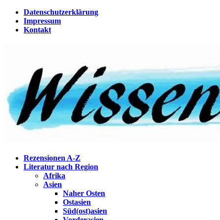
Zum
Datenschutzerklärung
Inhalt
Impressum
springen
Kontakt
Wissenstagebuch
Eine Gabel für die Suppe der Weisheit
Rezensionen A-Z
Literatur nach Region
Afrika
Asien
Naher Osten
Ostasien
Süd(ost)asien
Vorderasien