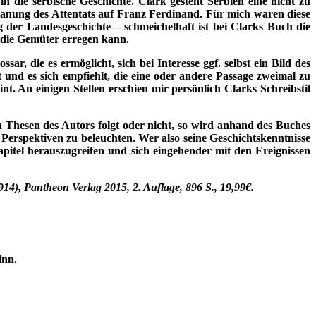
 die serbische Geschichte. Clark gesteht Serbien eine nicht zu
Planung des Attentats auf Franz Ferdinand. Für mich waren diese
g der Landesgeschichte – schmeichelhaft ist bei Clarks Buch die
h die Gemüter erregen kann.
 die es ermöglicht, sich bei Interesse ggf. selbst ein Bild des
 und es sich empfiehlt, die eine oder andere Passage zweimal zu
nt. An einigen Stellen erschien mir persönlich Clarks Schreibstil
en Thesen des Autors folgt oder nicht, so wird anhand des Buches
 Perspektiven zu beleuchten. Wer also seine Geschichtskenntnisse
apitel herauszugreifen und sich eingehender mit den Ereignissen
4), Pantheon Verlag 2015, 2. Auflage, 896 S., 19,99€.
inn.