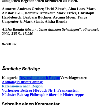
alltäglichen Begebenheiten faszinieren zu lassen.
Autoren
: Andreas Gruber, Uschi Zietsch, Aino Laos, Marc-
Alastor E.-E., Dominik Irtenkauf, Mark Freier, Christoph
Hardebusch, Barbara Büchner, Arcana Moon, Tanya
Carpenter & Mark Staats, Alisha Bionda
Alisha Bionda (Hrsg.) „Unter dunklen Schwingen“, otherworld
2009, 335 S., 15,95€
Gefällt mir:
Ähnliche Beiträge
Kategorie:
Rezensionen nach Region
Verschlagwortet:
Anthologie
Düster
Fantasy
Rezensionen nach Region
Beitragsnavigation
Vorheriger Beitrag
Hörbuch Nr.1: Frankenstein
Nächster Beitrag
Philosophie über die Hintertreppe
Schreibe einen Kommentar