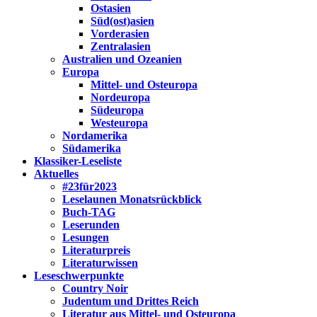
Ostasien
Süd(ost)asien
Vorderasien
Zentralasien
Australien und Ozeanien
Europa
Mittel- und Osteuropa
Nordeuropa
Südeuropa
Westeuropa
Nordamerika
Südamerika
Klassiker-Leseliste
Aktuelles
#23für2023
Leselaunen Monatsrückblick
Buch-TAG
Leserunden
Lesungen
Literaturpreis
Literaturwissen
Leseschwerpunkte
Country Noir
Judentum und Drittes Reich
Literatur aus Mittel- und Osteuropa