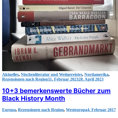
Aktuelles
,
Nischenliteratur und Weitgereistes
,
Nordamerika
,
Rezensionen nach Region
11. Februar 2023
28. April 2023
10+3 bemerkenswerte Bücher zum
Black History Month
Europa
,
Rezensionen nach Region
,
Westeuropa
4. Februar 2017