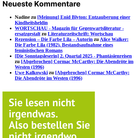
Neueste Kommentare
Nadine
zu
[Meinung] Enid Blyton: Entzauberung einer
Kindheitsheldin
WORTSCHAU - Magazin für Gegenwartsliteratur -
ersatzgestalt
zu
Literaturzeitschrift: Wortschau
Rezension – Die Farbe Lila – Autorin
zu
Alice Walker:
Die Farbe Lila (1982). Bestandsaufnahme eines
feministischen Romans
[Die Sonntagsleserin] 2. Quartal 2025 - Phantásienreisen
zu
[Abgebrochen] Cormac McCarthy: Die Abendröte im
Westen (1996)
Uwe Kalkowski
zu
[Abgebrochen] Cormac McCarthy:
Die Abendröte im Westen (1996)