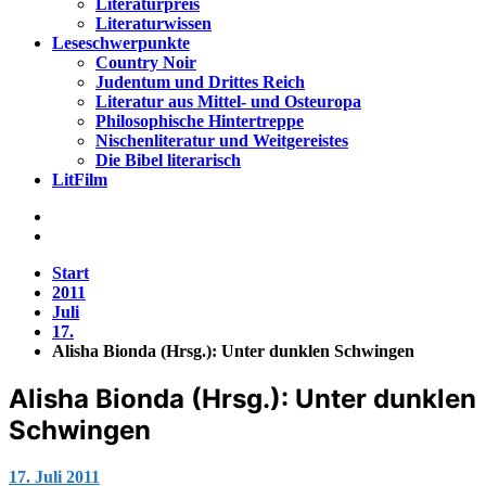
Literaturpreis
Literaturwissen
Leseschwerpunkte
Country Noir
Judentum und Drittes Reich
Literatur aus Mittel- und Osteuropa
Philosophische Hintertreppe
Nischenliteratur und Weitgereistes
Die Bibel literarisch
LitFilm
Start
2011
Juli
17.
Alisha Bionda (Hrsg.): Unter dunklen Schwingen
Alisha Bionda (Hrsg.): Unter dunklen
Schwingen
Jana
17. Juli 2011