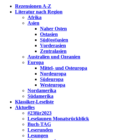
Rezensionen A-Z
Literatur nach Region
Afrika
Asien
Naher Osten
Ostasien
Süd(ost)asien
Vorderasien
Zentralasien
Australien und Ozeanien
Europa
Mittel- und Osteuropa
Nordeuropa
Südeuropa
Westeuropa
Nordamerika
Südamerika
Klassiker-Leseliste
Aktuelles
#23für2023
Leselaunen Monatsrückblick
Buch-TAG
Leserunden
Lesungen