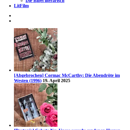
Die Bibel literarisch
LitFilm
[Abgebrochen] Cormac McCarthy: Die Abendröte im
Westen (1996)
19. April 2025