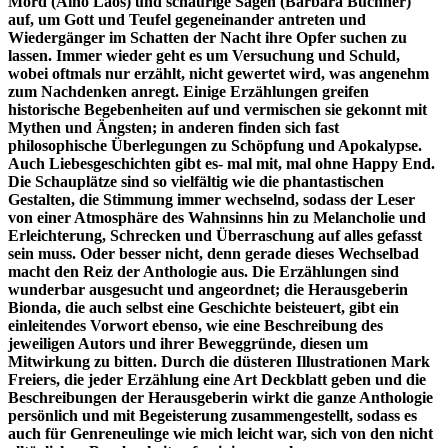
Mord (Aino Laos) und schaurige Sagen (Barbara Büchner)
auf, um Gott und Teufel gegeneinander antreten und
Wiedergänger im Schatten der Nacht ihre Opfer suchen zu
lassen. Immer wieder geht es um Versuchung und Schuld,
wobei oftmals nur erzählt, nicht gewertet wird, was angenehm
zum Nachdenken anregt. Einige Erzählungen greifen
historische Begebenheiten auf und vermischen sie gekonnt mit
Mythen und Ängsten; in anderen finden sich fast
philosophische Überlegungen zu Schöpfung und Apokalypse.
Auch Liebesgeschichten gibt es- mal mit, mal ohne Happy End.
Die Schauplätze sind so vielfältig wie die phantastischen
Gestalten, die Stimmung immer wechselnd, sodass der Leser
von einer Atmosphäre des Wahnsinns hin zu Melancholie und
Erleichterung, Schrecken und Überraschung auf alles gefasst
sein muss. Oder besser nicht, denn gerade dieses Wechselbad
macht den Reiz der Anthologie aus. Die Erzählungen sind
wunderbar ausgesucht und angeordnet; die Herausgeberin
Bionda, die auch selbst eine Geschichte beisteuert, gibt ein
einleitendes Vorwort ebenso, wie eine Beschreibung des
jeweiligen Autors und ihrer Beweggründe, diesen um
Mitwirkung zu bitten. Durch die düsteren Illustrationen Mark
Freiers, die jeder Erzählung eine Art Deckblatt geben und die
Beschreibungen der Herausgeberin wirkt die ganze Anthologie
persönlich und mit Begeisterung zusammengestellt, sodass es
auch für Genreneulinge wie mich leicht war, sich von den nicht