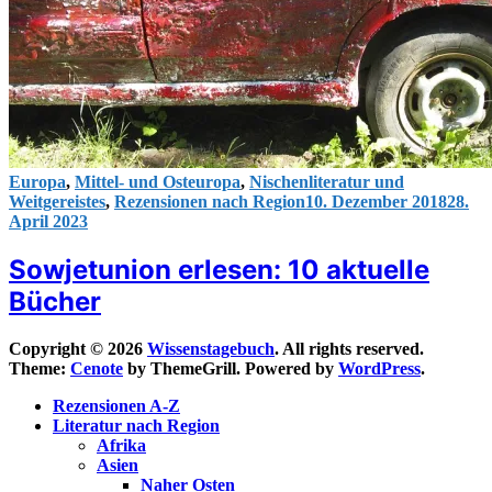
Europa
,
Mittel- und Osteuropa
,
Nischenliteratur und
Weitgereistes
,
Rezensionen nach Region
10. Dezember 2018
28.
April 2023
Sowjetunion erlesen: 10 aktuelle
Bücher
Copyright © 2026
Wissenstagebuch
. All rights reserved.
Theme:
Cenote
by ThemeGrill. Powered by
WordPress
.
Rezensionen A-Z
Literatur nach Region
Afrika
Asien
Naher Osten