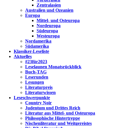
Zentralasien
Australien und Ozeanien
Europa
Mittel- und Osteuropa
Nordeuropa
Südeuropa
Westeuropa
Nordamerika
Südamerika
Klassiker-Leseliste
Aktuelles
#23für2023
Leselaunen Monatsrückblick
Buch-TAG
Leserunden
Lesungen
Literaturpreis
Literaturwissen
Leseschwerpunkte
Country Noir
Judentum und Drittes Reich
Literatur aus Mittel- und Osteuropa
Philosophische Hintertreppe
Nischenliteratur und Weitgereistes