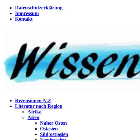
Zum
Datenschutzerklärung
Inhalt
Impressum
springen
Kontakt
Wissenstagebuch
Eine Gabel für die Suppe der Weisheit
Rezensionen A-Z
Literatur nach Region
Afrika
Asien
Naher Osten
Ostasien
Süd(ost)asien
Vorderasien