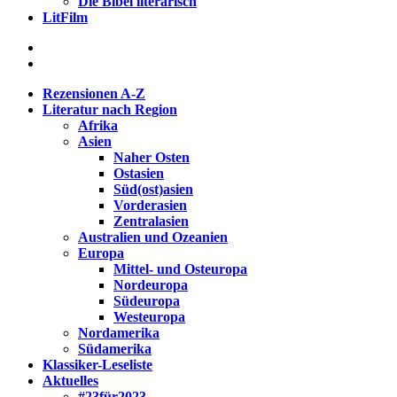
Die Bibel literarisch
LitFilm
Rezensionen A-Z
Literatur nach Region
Afrika
Asien
Naher Osten
Ostasien
Süd(ost)asien
Vorderasien
Zentralasien
Australien und Ozeanien
Europa
Mittel- und Osteuropa
Nordeuropa
Südeuropa
Westeuropa
Nordamerika
Südamerika
Klassiker-Leseliste
Aktuelles
#23für2023