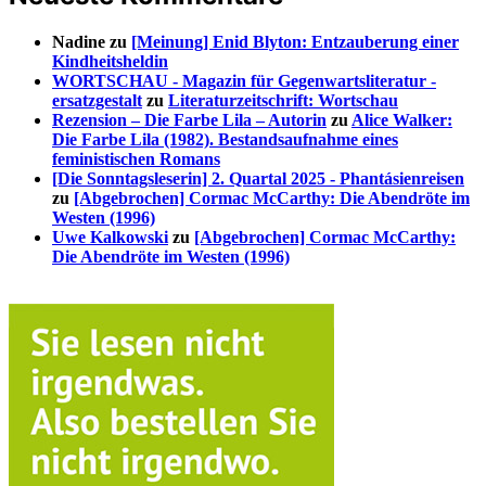
Nadine
zu
[Meinung] Enid Blyton: Entzauberung einer
Kindheitsheldin
WORTSCHAU - Magazin für Gegenwartsliteratur -
ersatzgestalt
zu
Literaturzeitschrift: Wortschau
Rezension – Die Farbe Lila – Autorin
zu
Alice Walker:
Die Farbe Lila (1982). Bestandsaufnahme eines
feministischen Romans
[Die Sonntagsleserin] 2. Quartal 2025 - Phantásienreisen
zu
[Abgebrochen] Cormac McCarthy: Die Abendröte im
Westen (1996)
Uwe Kalkowski
zu
[Abgebrochen] Cormac McCarthy:
Die Abendröte im Westen (1996)