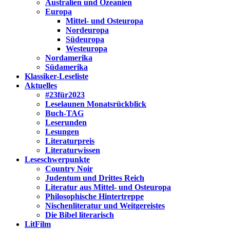
Australien und Ozeanien
Europa
Mittel- und Osteuropa
Nordeuropa
Südeuropa
Westeuropa
Nordamerika
Südamerika
Klassiker-Leseliste
Aktuelles
#23für2023
Leselaunen Monatsrückblick
Buch-TAG
Leserunden
Lesungen
Literaturpreis
Literaturwissen
Leseschwerpunkte
Country Noir
Judentum und Drittes Reich
Literatur aus Mittel- und Osteuropa
Philosophische Hintertreppe
Nischenliteratur und Weitgereistes
Die Bibel literarisch
LitFilm