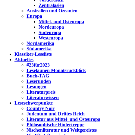
Zentralasien
Australien und Ozeanien
Europa
Mittel- und Osteuropa
Nordeuropa
Südeuropa
Westeuropa
Nordamerika
Südamerika
Klassiker-Leseliste
Aktuelles
#23für2023
Leselaunen Monatsrückblick
Buch-TAG
Leserunden
Lesungen
Literaturpreis
Literaturwissen
Leseschwerpunkte
Country Noir
Judentum und Drittes Reich
Literatur aus Mittel- und Osteuropa
Philosophische Hintertreppe
Nischenliteratur und Weitgereistes