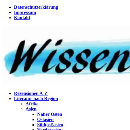
Zum
Datenschutzerklärung
Inhalt
Impressum
springen
Kontakt
Wissenstagebuch
Eine Gabel für die Suppe der Weisheit
Rezensionen A-Z
Literatur nach Region
Afrika
Asien
Naher Osten
Ostasien
Süd(ost)asien
Vorderasien