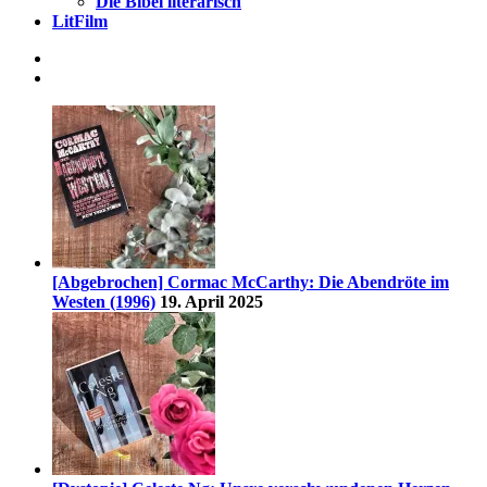
Die Bibel literarisch
LitFilm
[Abgebrochen] Cormac McCarthy: Die Abendröte im
Westen (1996)
19. April 2025