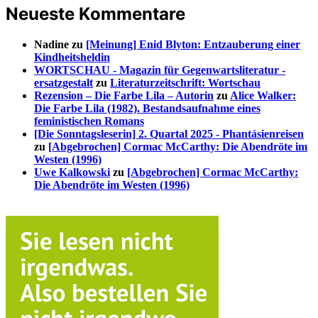
Neueste Kommentare
Nadine
zu
[Meinung] Enid Blyton: Entzauberung einer
Kindheitsheldin
WORTSCHAU - Magazin für Gegenwartsliteratur -
ersatzgestalt
zu
Literaturzeitschrift: Wortschau
Rezension – Die Farbe Lila – Autorin
zu
Alice Walker:
Die Farbe Lila (1982). Bestandsaufnahme eines
feministischen Romans
[Die Sonntagsleserin] 2. Quartal 2025 - Phantásienreisen
zu
[Abgebrochen] Cormac McCarthy: Die Abendröte im
Westen (1996)
Uwe Kalkowski
zu
[Abgebrochen] Cormac McCarthy:
Die Abendröte im Westen (1996)