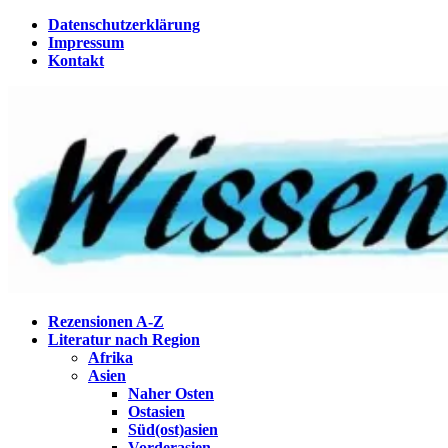
Zum
Datenschutzerklärung
Inhalt
Impressum
springen
Kontakt
Wissenstagebuch
Eine Gabel für die Suppe der Weisheit
Rezensionen A-Z
Literatur nach Region
Afrika
Asien
Naher Osten
Ostasien
Süd(ost)asien
Vorderasien