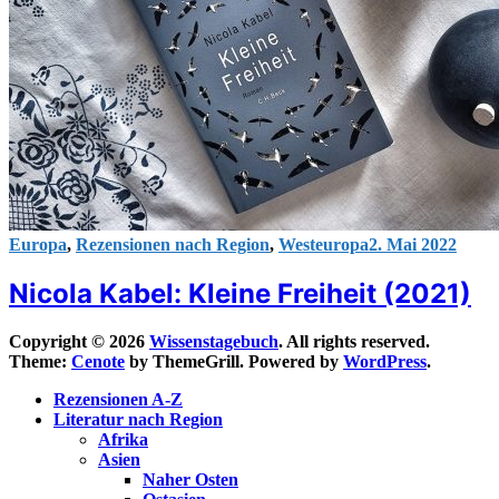
Europa
,
Rezensionen nach Region
,
Westeuropa
2. Mai 2022
Nicola Kabel: Kleine Freiheit (2021)
Copyright © 2026
Wissenstagebuch
. All rights reserved.
Theme:
Cenote
by ThemeGrill. Powered by
WordPress
.
Rezensionen A-Z
Literatur nach Region
Afrika
Asien
Naher Osten