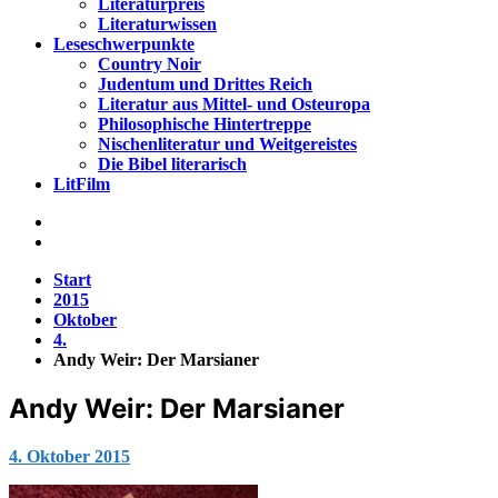
Literaturpreis
Literaturwissen
Leseschwerpunkte
Country Noir
Judentum und Drittes Reich
Literatur aus Mittel- und Osteuropa
Philosophische Hintertreppe
Nischenliteratur und Weitgereistes
Die Bibel literarisch
LitFilm
Start
2015
Oktober
4.
Andy Weir: Der Marsianer
Andy Weir: Der Marsianer
Jana
4. Oktober 2015