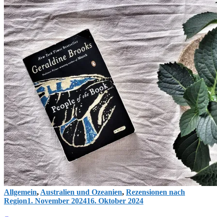
Allgemein
,
Australien und Ozeanien
,
Rezensionen nach
Region
1. November 2024
16. Oktober 2024