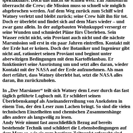
spektakuläre. Doch das macht sie schnell wett: Ein Sandsturm
überrascht die Crew; die Mission muss so schnell wie möglich
abgebrochen werden. Auf dem Weg zurück zum Schiff wird
Watney verletzt und bleibt zurück; seine Crew hält ihn für tot.
Doch er überlebt und findet sich auf dem Mars wieder – und
zwar ganz allein. In der aufgebauten Wohnkuppel versorgt er
seine Wunden und schmiedet Pläne fürs Überleben. Sein
Wasser reicht nicht, sein Proviant auch nicht und die nächste
Marsmission soll erst in ein paar Jahren eintreffen. Kontakt mit
der Erde hat er keinen. Doch der Botaniker und Ingenieur gibt
nicht auf, rationiert seinen Proviant und beginnt unter
aberwitzigen Bedingungen mit dem Kartoffelanbau. Er
funktioniert seine Ausrüstung um und setzt alles daran, wieder
Kontakt mit der NASA auf der Erde aufzunehmen. Als man
dort erfährt, dass Watney überlebt hat, setzt die NASA alles
daran, ihn zurückzuholen.
In „Der Marsianer“ teilt sich Watney dem Leser durch das fast
täglich geführte Logbuch mit. Er schildert seinen
Überlebenskampf als Aneinanderreihung von Anekdoten in
einem Ton, der den Leser zum Lachen bringt. So sind die vielen
technischen Einzelheiten und chemischen Zusammenhänge
alles andere als langweilig zu lesen.
Andy Weir nimmt fast ausschließlich Bezug auf bereits
bestehende Technik und schildert die Lebensbedingungen auf