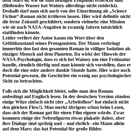
dem Mars so, wie sie zum heutigen Zeitpunkt erforscht sind
(fließendes Wasser hat Watney allerdings nicht entdeckt).
Deshalb darf man sich auch von der Einordnung als „Science
Fiction“-Roman nicht irritieren lassen. Hier wird definitiv nicht
die ferne Zukunft geschildert, sondern vielmehr eine Mission
wie sie nach NASA-Angaben in zwanzig Jahren tatsächlich
stattfinden könnte.
Leider verliert der Autor kaum ein Wort über den
Gefühlszustand seines Protagonisten. Der Mann verbringt
immerhin den fast den gesamten Roman in völliger Isolation als
einziger Mensch auf dem Planeten. Da wirkt der Hinweis der
NASA-Psychologin, dass es sich bei Watney um eine Frohnatur
handle, ziemlich dürftig und man könnte sich vorstellen, dass er
doch die eine oder andere dunkle Stunde hatte. Hier wäre noch
Potential gewesen, die Geschichte ein wenig aus psychologischer
Sicht zu betrachten.
Falls sich die Möglichkeit bietet, sollte man den Roman
unbedingt auf Englisch lesen. In der deutschen Version zünden
einige Witze einfach nicht (der „Arbeitsfluss“ hat einfach nicht
den gleichen Flow!). Man merkt übrigens schon beim Lesen,
dass sich der Roman gut für einen Film eignen würde. Zwar
kommen einige der Nebenfiguren etwas plakativ daher, aber
ihre Dialoge sind spritzig und – mal ehrlich –ein Mann allein
auf dem Mars: das hat Potential für große Bilder.