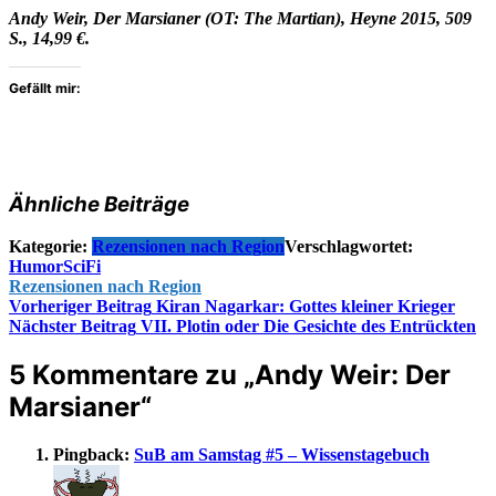
Andy Weir, Der Marsianer (OT: The Martian), Heyne 2015, 509
S., 14,99 €.
Gefällt mir:
Ähnliche Beiträge
Kategorie:
Rezensionen nach Region
Verschlagwortet:
Humor
SciFi
Rezensionen nach Region
Beitragsnavigation
Vorheriger Beitrag
Kiran Nagarkar: Gottes kleiner Krieger
Nächster Beitrag
VII. Plotin oder Die Gesichte des Entrückten
5 Kommentare zu „
Andy Weir: Der
Marsianer
“
Pingback:
SuB am Samstag #5 – Wissenstagebuch