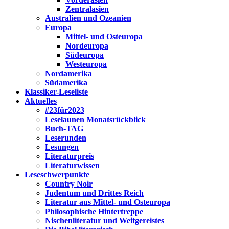
Zentralasien
Australien und Ozeanien
Europa
Mittel- und Osteuropa
Nordeuropa
Südeuropa
Westeuropa
Nordamerika
Südamerika
Klassiker-Leseliste
Aktuelles
#23für2023
Leselaunen Monatsrückblick
Buch-TAG
Leserunden
Lesungen
Literaturpreis
Literaturwissen
Leseschwerpunkte
Country Noir
Judentum und Drittes Reich
Literatur aus Mittel- und Osteuropa
Philosophische Hintertreppe
Nischenliteratur und Weitgereistes