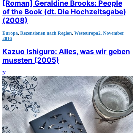
[Roman] Geraldine Brooks: People
of the Book (dt. Die Hochzeitsgabe)
(2008)
Europa
,
Rezensionen nach Region
,
Westeuropa
2. November
2016
Kazuo Ishiguro: Alles, was wir geben
mussten (2005)
N