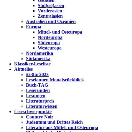
Ostasien
Süd(ost)asien
Vorderasien
Zentralasien
Australien und Ozeanien
Europa
Mittel- und Osteuropa
Nordeuropa
Südeuropa
Westeuropa
Nordamerika
Südamerika
Klassiker-Leseliste
Aktuelles
#23für2023
Leselaunen Monatsrückblick
Buch-TAG
Leserunden
Lesungen
Literaturpreis
Literaturwissen
Leseschwerpunkte
Country Noir
Judentum und Drittes Reich
Literatur aus Mittel- und Osteuropa