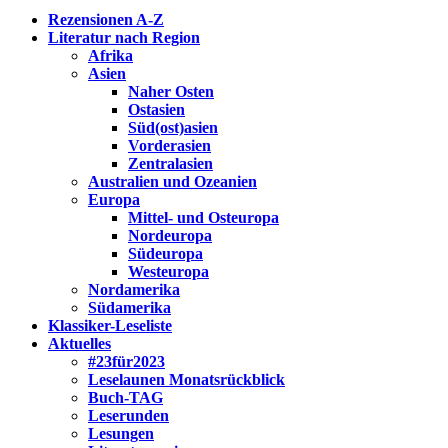
Rezensionen A-Z
Literatur nach Region
Afrika
Asien
Naher Osten
Ostasien
Süd(ost)asien
Vorderasien
Zentralasien
Australien und Ozeanien
Europa
Mittel- und Osteuropa
Nordeuropa
Südeuropa
Westeuropa
Nordamerika
Südamerika
Klassiker-Leseliste
Aktuelles
#23für2023
Leselaunen Monatsrückblick
Buch-TAG
Leserunden
Lesungen