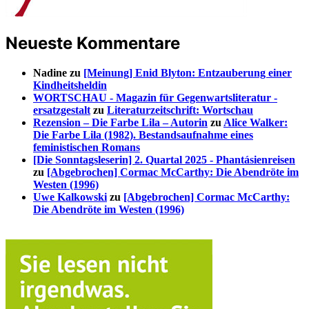
Neueste Kommentare
Nadine
zu
[Meinung] Enid Blyton: Entzauberung einer
Kindheitsheldin
WORTSCHAU - Magazin für Gegenwartsliteratur -
ersatzgestalt
zu
Literaturzeitschrift: Wortschau
Rezension – Die Farbe Lila – Autorin
zu
Alice Walker:
Die Farbe Lila (1982). Bestandsaufnahme eines
feministischen Romans
[Die Sonntagsleserin] 2. Quartal 2025 - Phantásienreisen
zu
[Abgebrochen] Cormac McCarthy: Die Abendröte im
Westen (1996)
Uwe Kalkowski
zu
[Abgebrochen] Cormac McCarthy:
Die Abendröte im Westen (1996)