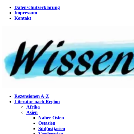
Zum
Datenschutzerklärung
Inhalt
Impressum
springen
Kontakt
Wissenstagebuch
Eine Gabel für die Suppe der Weisheit
Rezensionen A-Z
Literatur nach Region
Afrika
Asien
Naher Osten
Ostasien
Süd(ost)asien
Vorderasien