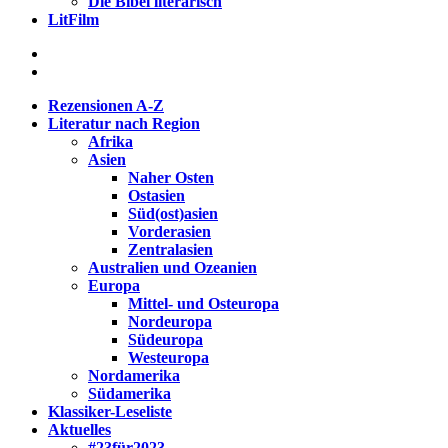
Die Bibel literarisch
LitFilm
Rezensionen A-Z
Literatur nach Region
Afrika
Asien
Naher Osten
Ostasien
Süd(ost)asien
Vorderasien
Zentralasien
Australien und Ozeanien
Europa
Mittel- und Osteuropa
Nordeuropa
Südeuropa
Westeuropa
Nordamerika
Südamerika
Klassiker-Leseliste
Aktuelles
#23für2023