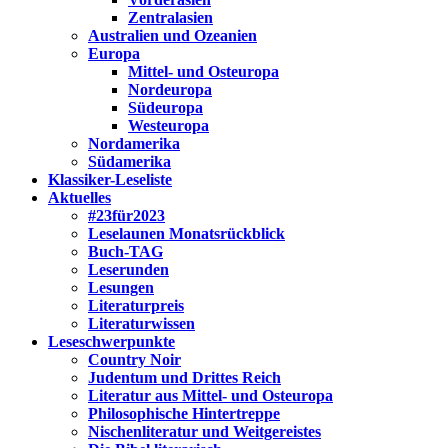
Zentralasien
Australien und Ozeanien
Europa
Mittel- und Osteuropa
Nordeuropa
Südeuropa
Westeuropa
Nordamerika
Südamerika
Klassiker-Leseliste
Aktuelles
#23für2023
Leselaunen Monatsrückblick
Buch-TAG
Leserunden
Lesungen
Literaturpreis
Literaturwissen
Leseschwerpunkte
Country Noir
Judentum und Drittes Reich
Literatur aus Mittel- und Osteuropa
Philosophische Hintertreppe
Nischenliteratur und Weitgereistes