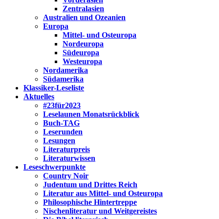
Zentralasien
Australien und Ozeanien
Europa
Mittel- und Osteuropa
Nordeuropa
Südeuropa
Westeuropa
Nordamerika
Südamerika
Klassiker-Leseliste
Aktuelles
#23für2023
Leselaunen Monatsrückblick
Buch-TAG
Leserunden
Lesungen
Literaturpreis
Literaturwissen
Leseschwerpunkte
Country Noir
Judentum und Drittes Reich
Literatur aus Mittel- und Osteuropa
Philosophische Hintertreppe
Nischenliteratur und Weitgereistes