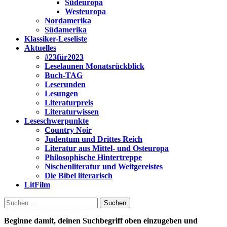
Südeuropa
Westeuropa
Nordamerika
Südamerika
Klassiker-Leseliste
Aktuelles
#23für2023
Leselaunen Monatsrückblick
Buch-TAG
Leserunden
Lesungen
Literaturpreis
Literaturwissen
Leseschwerpunkte
Country Noir
Judentum und Drittes Reich
Literatur aus Mittel- und Osteuropa
Philosophische Hintertreppe
Nischenliteratur und Weitgereistes
Die Bibel literarisch
LitFilm
Suchen
nach:
Beginne damit, deinen Suchbegriff oben einzugeben und