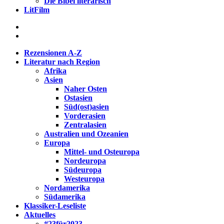
Die Bibel literarisch
LitFilm
Rezensionen A-Z
Literatur nach Region
Afrika
Asien
Naher Osten
Ostasien
Süd(ost)asien
Vorderasien
Zentralasien
Australien und Ozeanien
Europa
Mittel- und Osteuropa
Nordeuropa
Südeuropa
Westeuropa
Nordamerika
Südamerika
Klassiker-Leseliste
Aktuelles
#23für2023