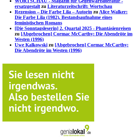
WORTSCHAU - Magazin für Gegenwartsliteratur -
ersatzgestalt
zu
Literaturzeitschrift: Wortschau
Rezension – Die Farbe Lila – Autorin
zu
Alice Walker:
Die Farbe Lila (1982). Bestandsaufnahme eines
feministischen Romans
[Die Sonntagsleserin] 2. Quartal 2025 - Phantásienreisen
zu
[Abgebrochen] Cormac McCarthy: Die Abendröte im
Westen (1996)
Uwe Kalkowski
zu
[Abgebrochen] Cormac McCarthy:
Die Abendröte im Westen (1996)