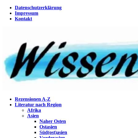
Zum
Datenschutzerklärung
Inhalt
Impressum
springen
Kontakt
Wissenstagebuch
Eine Gabel für die Suppe der Weisheit
Rezensionen A-Z
Literatur nach Region
Afrika
Asien
Naher Osten
Ostasien
Süd(ost)asien
Vorderasien