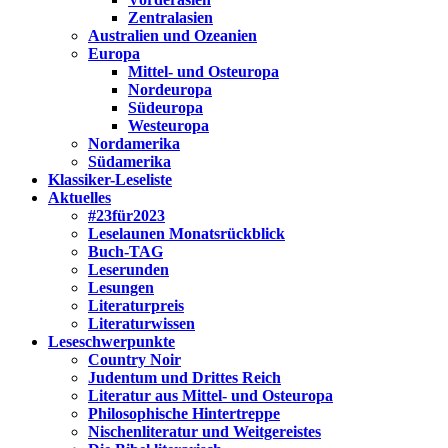
Zentralasien
Australien und Ozeanien
Europa
Mittel- und Osteuropa
Nordeuropa
Südeuropa
Westeuropa
Nordamerika
Südamerika
Klassiker-Leseliste
Aktuelles
#23für2023
Leselaunen Monatsrückblick
Buch-TAG
Leserunden
Lesungen
Literaturpreis
Literaturwissen
Leseschwerpunkte
Country Noir
Judentum und Drittes Reich
Literatur aus Mittel- und Osteuropa
Philosophische Hintertreppe
Nischenliteratur und Weitgereistes