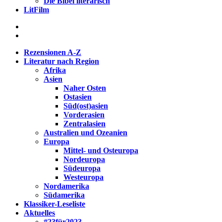
Die Bibel literarisch
LitFilm
Rezensionen A-Z
Literatur nach Region
Afrika
Asien
Naher Osten
Ostasien
Süd(ost)asien
Vorderasien
Zentralasien
Australien und Ozeanien
Europa
Mittel- und Osteuropa
Nordeuropa
Südeuropa
Westeuropa
Nordamerika
Südamerika
Klassiker-Leseliste
Aktuelles
#23für2023