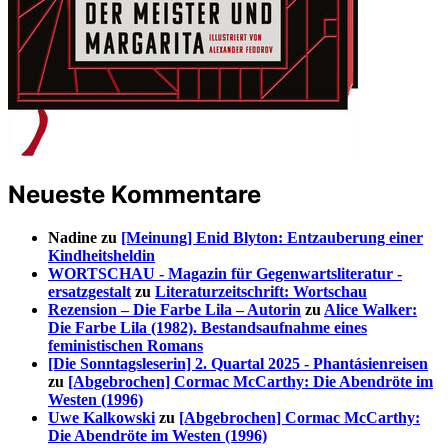
Neueste Kommentare
Nadine
zu
[Meinung] Enid Blyton: Entzauberung einer
Kindheitsheldin
WORTSCHAU - Magazin für Gegenwartsliteratur -
ersatzgestalt
zu
Literaturzeitschrift: Wortschau
Rezension – Die Farbe Lila – Autorin
zu
Alice Walker:
Die Farbe Lila (1982). Bestandsaufnahme eines
feministischen Romans
[Die Sonntagsleserin] 2. Quartal 2025 - Phantásienreisen
zu
[Abgebrochen] Cormac McCarthy: Die Abendröte im
Westen (1996)
Uwe Kalkowski
zu
[Abgebrochen] Cormac McCarthy:
Die Abendröte im Westen (1996)