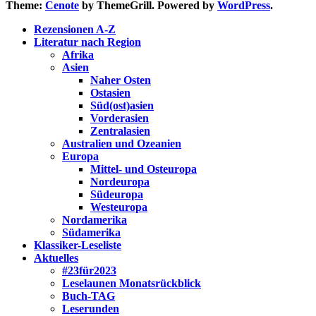
Theme:
Cenote
by ThemeGrill. Powered by
WordPress
.
Rezensionen A-Z
Literatur nach Region
Afrika
Asien
Naher Osten
Ostasien
Süd(ost)asien
Vorderasien
Zentralasien
Australien und Ozeanien
Europa
Mittel- und Osteuropa
Nordeuropa
Südeuropa
Westeuropa
Nordamerika
Südamerika
Klassiker-Leseliste
Aktuelles
#23für2023
Leselaunen Monatsrückblick
Buch-TAG
Leserunden