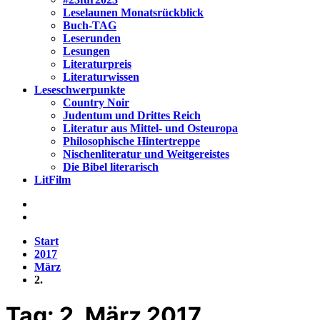
Leselaunen Monatsrückblick
Buch-TAG
Leserunden
Lesungen
Literaturpreis
Literaturwissen
Leseschwerpunkte
Country Noir
Judentum und Drittes Reich
Literatur aus Mittel- und Osteuropa
Philosophische Hintertreppe
Nischenliteratur und Weitgereistes
Die Bibel literarisch
LitFilm
Start
2017
März
2.
Tag:
2. März 2017