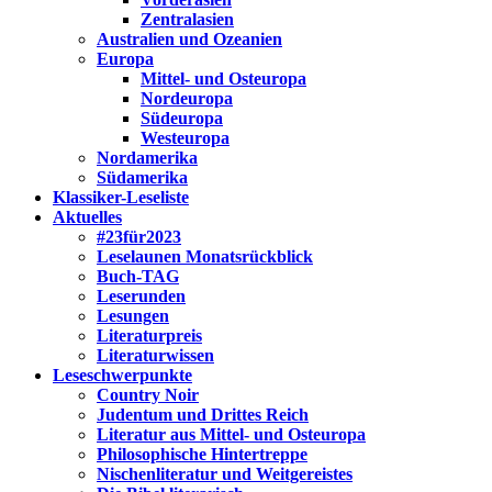
Zentralasien
Australien und Ozeanien
Europa
Mittel- und Osteuropa
Nordeuropa
Südeuropa
Westeuropa
Nordamerika
Südamerika
Klassiker-Leseliste
Aktuelles
#23für2023
Leselaunen Monatsrückblick
Buch-TAG
Leserunden
Lesungen
Literaturpreis
Literaturwissen
Leseschwerpunkte
Country Noir
Judentum und Drittes Reich
Literatur aus Mittel- und Osteuropa
Philosophische Hintertreppe
Nischenliteratur und Weitgereistes