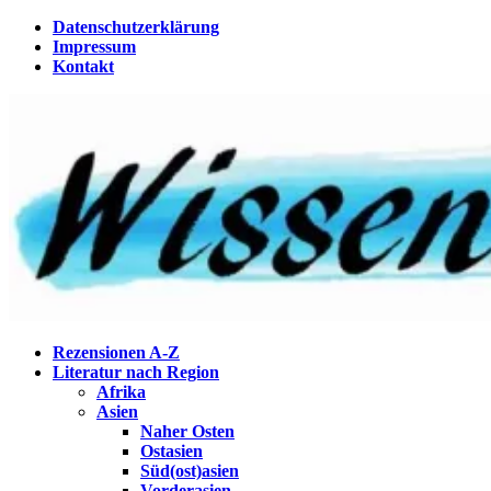
Zum
Datenschutzerklärung
Inhalt
Impressum
springen
Kontakt
Wissenstagebuch
Eine Gabel für die Suppe der Weisheit
Rezensionen A-Z
Literatur nach Region
Afrika
Asien
Naher Osten
Ostasien
Süd(ost)asien
Vorderasien