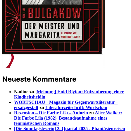
Neueste Kommentare
Nadine
zu
[Meinung] Enid Blyton: Entzauberung einer
Kindheitsheldin
WORTSCHAU - Magazin für Gegenwartsliteratur -
ersatzgestalt
zu
Literaturzeitschrift: Wortschau
Rezension – Die Farbe Lila – Autorin
zu
Alice Walker:
Die Farbe Lila (1982). Bestandsaufnahme eines
feministischen Romans
[Die Sonntagsleserin] 2. Quartal 2025 - Phantásienreisen