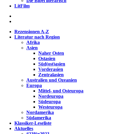
Die Bibel literarisch
LitFilm
Rezensionen A-Z
Literatur nach Region
Afrika
Asien
Naher Osten
Ostasien
Süd(ost)asien
Vorderasien
Zentralasien
Australien und Ozeanien
Europa
Mittel- und Osteuropa
Nordeuropa
Südeuropa
Westeuropa
Nordamerika
Südamerika
Klassiker-Leseliste
Aktuelles
#23für2023