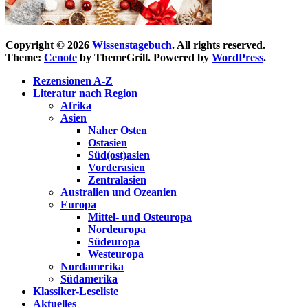
Copyright © 2026
Wissenstagebuch
. All rights reserved.
Theme:
Cenote
by ThemeGrill. Powered by
WordPress
.
Rezensionen A-Z
Literatur nach Region
Afrika
Asien
Naher Osten
Ostasien
Süd(ost)asien
Vorderasien
Zentralasien
Australien und Ozeanien
Europa
Mittel- und Osteuropa
Nordeuropa
Südeuropa
Westeuropa
Nordamerika
Südamerika
Klassiker-Leseliste
Aktuelles