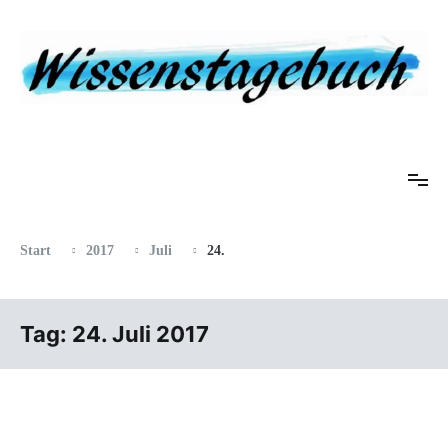
Zum
Inhalt
springen
Eine Gabel für die Suppe der Weisheit
Wissenstagebuch
Start
2017
Juli
24.
Tag:
24. Juli 2017