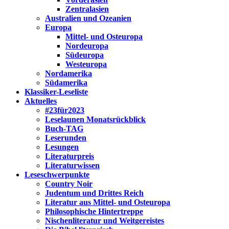
Zentralasien
Australien und Ozeanien
Europa
Mittel- und Osteuropa
Nordeuropa
Südeuropa
Westeuropa
Nordamerika
Südamerika
Klassiker-Leseliste
Aktuelles
#23für2023
Leselaunen Monatsrückblick
Buch-TAG
Leserunden
Lesungen
Literaturpreis
Literaturwissen
Leseschwerpunkte
Country Noir
Judentum und Drittes Reich
Literatur aus Mittel- und Osteuropa
Philosophische Hintertreppe
Nischenliteratur und Weitgereistes