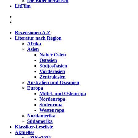
Die Bibel literarisch
LitFilm
Rezensionen A-Z
Literatur nach Region
Afrika
Asien
Naher Osten
Ostasien
Süd(ost)asien
Vorderasien
Zentralasien
Australien und Ozeanien
Europa
Mittel- und Osteuropa
Nordeuropa
Südeuropa
Westeuropa
Nordamerika
Südamerika
Klassiker-Leseliste
Aktuelles
#23für2023