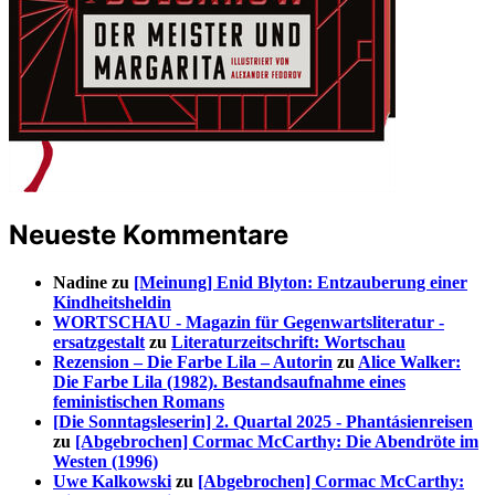
Neueste Kommentare
Nadine
zu
[Meinung] Enid Blyton: Entzauberung einer
Kindheitsheldin
WORTSCHAU - Magazin für Gegenwartsliteratur -
ersatzgestalt
zu
Literaturzeitschrift: Wortschau
Rezension – Die Farbe Lila – Autorin
zu
Alice Walker:
Die Farbe Lila (1982). Bestandsaufnahme eines
feministischen Romans
[Die Sonntagsleserin] 2. Quartal 2025 - Phantásienreisen
zu
[Abgebrochen] Cormac McCarthy: Die Abendröte im
Westen (1996)
Uwe Kalkowski
zu
[Abgebrochen] Cormac McCarthy: