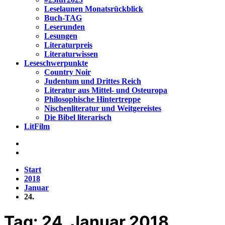
Leselaunen Monatsrückblick
Buch-TAG
Leserunden
Lesungen
Literaturpreis
Literaturwissen
Leseschwerpunkte
Country Noir
Judentum und Drittes Reich
Literatur aus Mittel- und Osteuropa
Philosophische Hintertreppe
Nischenliteratur und Weitgereistes
Die Bibel literarisch
LitFilm
Start
2018
Januar
24.
Tag:
24. Januar 2018