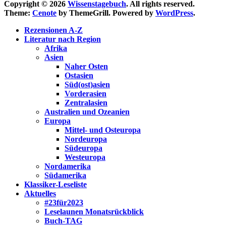
Copyright © 2026
Wissenstagebuch
. All rights reserved.
Theme:
Cenote
by ThemeGrill. Powered by
WordPress
.
Rezensionen A-Z
Literatur nach Region
Afrika
Asien
Naher Osten
Ostasien
Süd(ost)asien
Vorderasien
Zentralasien
Australien und Ozeanien
Europa
Mittel- und Osteuropa
Nordeuropa
Südeuropa
Westeuropa
Nordamerika
Südamerika
Klassiker-Leseliste
Aktuelles
#23für2023
Leselaunen Monatsrückblick
Buch-TAG