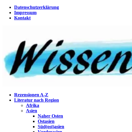
Zum
Datenschutzerklärung
Inhalt
Impressum
springen
Kontakt
Wissenstagebuch
Eine Gabel für die Suppe der Weisheit
Rezensionen A-Z
Literatur nach Region
Afrika
Asien
Naher Osten
Ostasien
Süd(ost)asien
Vorderasien