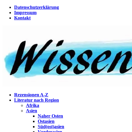
Zum
Datenschutzerklärung
Inhalt
Impressum
springen
Kontakt
Wissenstagebuch
Eine Gabel für die Suppe der Weisheit
Rezensionen A-Z
Literatur nach Region
Afrika
Asien
Naher Osten
Ostasien
Süd(ost)asien
Vorderasien