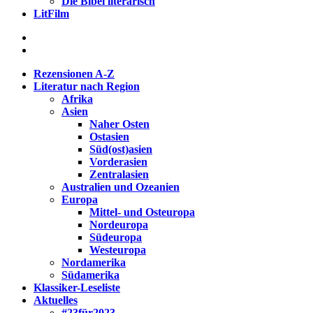
Die Bibel literarisch
LitFilm
Rezensionen A-Z
Literatur nach Region
Afrika
Asien
Naher Osten
Ostasien
Süd(ost)asien
Vorderasien
Zentralasien
Australien und Ozeanien
Europa
Mittel- und Osteuropa
Nordeuropa
Südeuropa
Westeuropa
Nordamerika
Südamerika
Klassiker-Leseliste
Aktuelles
#23für2023