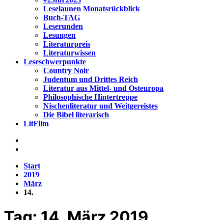
Leselaunen Monatsrückblick
Buch-TAG
Leserunden
Lesungen
Literaturpreis
Literaturwissen
Leseschwerpunkte
Country Noir
Judentum und Drittes Reich
Literatur aus Mittel- und Osteuropa
Philosophische Hintertreppe
Nischenliteratur und Weitgereistes
Die Bibel literarisch
LitFilm
Start
2019
März
14.
Tag:
14. März 2019