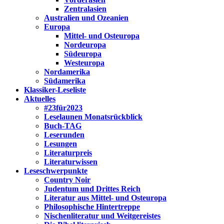
Zentralasien
Australien und Ozeanien
Europa
Mittel- und Osteuropa
Nordeuropa
Südeuropa
Westeuropa
Nordamerika
Südamerika
Klassiker-Leseliste
Aktuelles
#23für2023
Leselaunen Monatsrückblick
Buch-TAG
Leserunden
Lesungen
Literaturpreis
Literaturwissen
Leseschwerpunkte
Country Noir
Judentum und Drittes Reich
Literatur aus Mittel- und Osteuropa
Philosophische Hintertreppe
Nischenliteratur und Weitgereistes