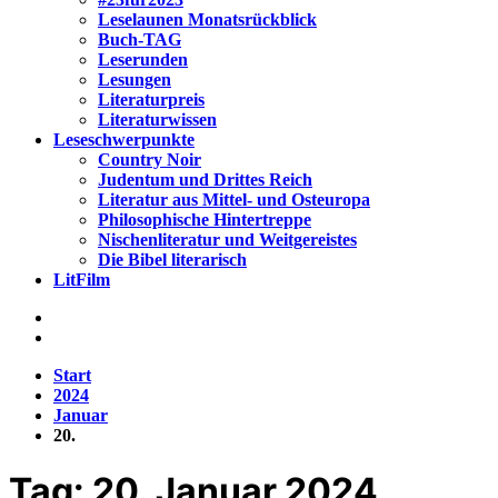
Leselaunen Monatsrückblick
Buch-TAG
Leserunden
Lesungen
Literaturpreis
Literaturwissen
Leseschwerpunkte
Country Noir
Judentum und Drittes Reich
Literatur aus Mittel- und Osteuropa
Philosophische Hintertreppe
Nischenliteratur und Weitgereistes
Die Bibel literarisch
LitFilm
Start
2024
Januar
20.
Tag:
20. Januar 2024