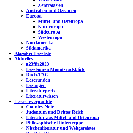
Zentralasien
Australien und Ozeanien
Europa
Mittel- und Osteuropa
Nordeuropa
Südeuropa
Westeuropa
Nordamerika
Südamerika
Klassiker-Leseliste
Aktuelles
#23für2023
Leselaunen Monatsrückblick
Buch-TAG
Leserunden
Lesungen
Literaturpreis
Literaturwissen
Leseschwerpunkte
Country Noir
Judentum und Drittes Reich
Literatur aus Mittel- und Osteuropa
Philosophische Hintertreppe
Nischenliteratur und Weitgereistes