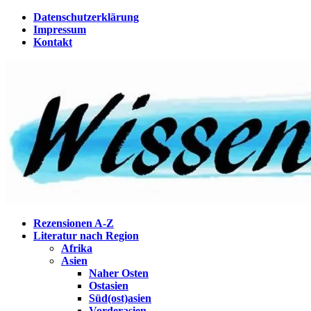
Zum
Datenschutzerklärung
Inhalt
Impressum
springen
Kontakt
Wissenstagebuch
Eine Gabel für die Suppe der Weisheit
Rezensionen A-Z
Literatur nach Region
Afrika
Asien
Naher Osten
Ostasien
Süd(ost)asien
Vorderasien