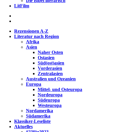
Die Bibel literarisch
LitFilm
Rezensionen A-Z
Literatur nach Region
Afrika
Asien
Naher Osten
Ostasien
Süd(ost)asien
Vorderasien
Zentralasien
Australien und Ozeanien
Europa
Mittel- und Osteuropa
Nordeuropa
Südeuropa
Westeuropa
Nordamerika
Südamerika
Klassiker-Leseliste
Aktuelles
#23für2023