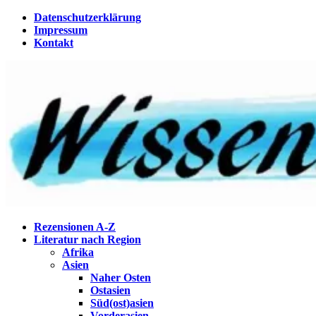
Zum
Datenschutzerklärung
Inhalt
Impressum
springen
Kontakt
Wissenstagebuch
Eine Gabel für die Suppe der Weisheit
Rezensionen A-Z
Literatur nach Region
Afrika
Asien
Naher Osten
Ostasien
Süd(ost)asien
Vorderasien