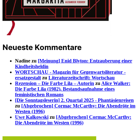
Neueste Kommentare
Nadine
zu
[Meinung] Enid Blyton: Entzauberung einer
Kindheitsheldin
WORTSCHAU - Magazin für Gegenwartsliteratur -
ersatzgestalt
zu
Literaturzeitschrift: Wortschau
Rezension – Die Farbe Lila – Autorin
zu
Alice Walker:
Die Farbe Lila (1982). Bestandsaufnahme eines
feministischen Romans
[Die Sonntagsleserin] 2. Quartal 2025 - Phantásienreisen
zu
[Abgebrochen] Cormac McCarthy: Die Abendröte im
Westen (1996)
Uwe Kalkowski
zu
[Abgebrochen] Cormac McCarthy:
Die Abendröte im Westen (1996)