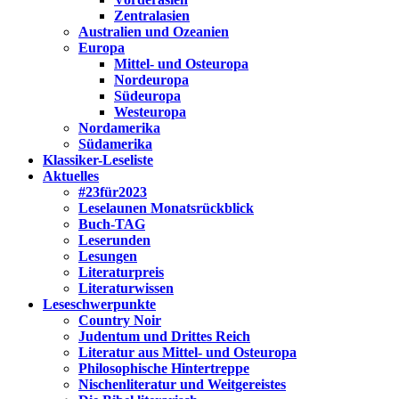
Zentralasien
Australien und Ozeanien
Europa
Mittel- und Osteuropa
Nordeuropa
Südeuropa
Westeuropa
Nordamerika
Südamerika
Klassiker-Leseliste
Aktuelles
#23für2023
Leselaunen Monatsrückblick
Buch-TAG
Leserunden
Lesungen
Literaturpreis
Literaturwissen
Leseschwerpunkte
Country Noir
Judentum und Drittes Reich
Literatur aus Mittel- und Osteuropa
Philosophische Hintertreppe
Nischenliteratur und Weitgereistes