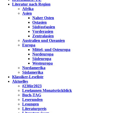
Literatur nach Region
Afrika
Asien
Naher Osten
Ostasien
Süd(ost)asien
Vorderasien
Zentralasien
Australien und Ozeanien
Europa
Mittel- und Osteuropa
Nordeuropa
Südeuropa
Westeuropa
Nordamerika
Südamerika
Klassiker-Leseliste
Aktuelles
#23für2023
Leselaunen Monatsrückblick
Buch-TAG
Leserunden
Lesungen
Literaturpreis