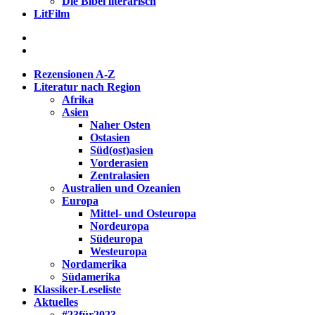
Die Bibel literarisch
LitFilm
Rezensionen A-Z
Literatur nach Region
Afrika
Asien
Naher Osten
Ostasien
Süd(ost)asien
Vorderasien
Zentralasien
Australien und Ozeanien
Europa
Mittel- und Osteuropa
Nordeuropa
Südeuropa
Westeuropa
Nordamerika
Südamerika
Klassiker-Leseliste
Aktuelles
#23für2023