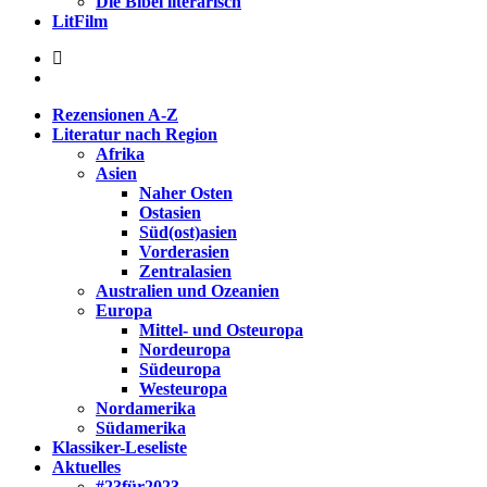
Die Bibel literarisch
LitFilm
Rezensionen A-Z
Literatur nach Region
Afrika
Asien
Naher Osten
Ostasien
Süd(ost)asien
Vorderasien
Zentralasien
Australien und Ozeanien
Europa
Mittel- und Osteuropa
Nordeuropa
Südeuropa
Westeuropa
Nordamerika
Südamerika
Klassiker-Leseliste
Aktuelles
#23für2023