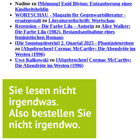
Nadine
zu
[Meinung] Enid Blyton: Entzauberung einer
Kindheitsheldin
WORTSCHAU - Magazin für Gegenwartsliteratur -
ersatzgestalt
zu
Literaturzeitschrift: Wortschau
Rezension – Die Farbe Lila – Autorin
zu
Alice Walker:
Die Farbe Lila (1982). Bestandsaufnahme eines
feministischen Romans
[Die Sonntagsleserin] 2. Quartal 2025 - Phantásienreisen
zu
[Abgebrochen] Cormac McCarthy: Die Abendröte im
Westen (1996)
Uwe Kalkowski
zu
[Abgebrochen] Cormac McCarthy:
Die Abendröte im Westen (1996)