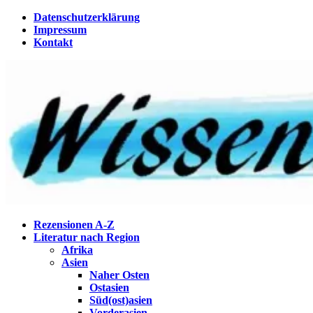
Zum
Datenschutzerklärung
Inhalt
Impressum
springen
Kontakt
Wissenstagebuch
Eine Gabel für die Suppe der Weisheit
Rezensionen A-Z
Literatur nach Region
Afrika
Asien
Naher Osten
Ostasien
Süd(ost)asien
Vorderasien