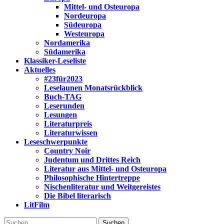
Mittel- und Osteuropa
Nordeuropa
Südeuropa
Westeuropa
Nordamerika
Südamerika
Klassiker-Leseliste
Aktuelles
#23für2023
Leselaunen Monatsrückblick
Buch-TAG
Leserunden
Lesungen
Literaturpreis
Literaturwissen
Leseschwerpunkte
Country Noir
Judentum und Drittes Reich
Literatur aus Mittel- und Osteuropa
Philosophische Hintertreppe
Nischenliteratur und Weitgereistes
Die Bibel literarisch
LitFilm
Suchen