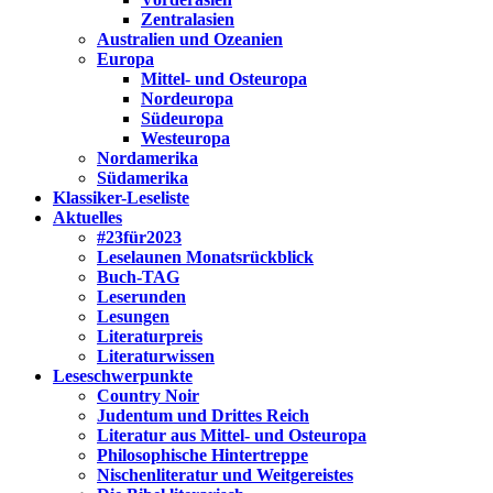
Zentralasien
Australien und Ozeanien
Europa
Mittel- und Osteuropa
Nordeuropa
Südeuropa
Westeuropa
Nordamerika
Südamerika
Klassiker-Leseliste
Aktuelles
#23für2023
Leselaunen Monatsrückblick
Buch-TAG
Leserunden
Lesungen
Literaturpreis
Literaturwissen
Leseschwerpunkte
Country Noir
Judentum und Drittes Reich
Literatur aus Mittel- und Osteuropa
Philosophische Hintertreppe
Nischenliteratur und Weitgereistes