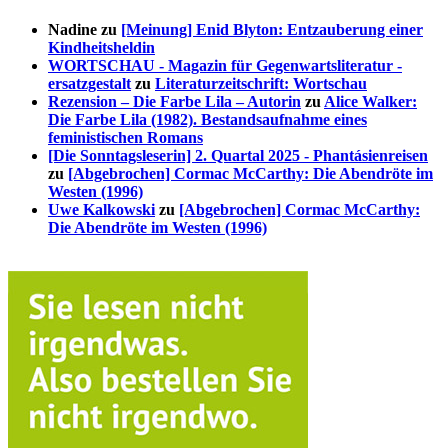
Nadine
zu
[Meinung] Enid Blyton: Entzauberung einer
Kindheitsheldin
WORTSCHAU - Magazin für Gegenwartsliteratur -
ersatzgestalt
zu
Literaturzeitschrift: Wortschau
Rezension – Die Farbe Lila – Autorin
zu
Alice Walker:
Die Farbe Lila (1982). Bestandsaufnahme eines
feministischen Romans
[Die Sonntagsleserin] 2. Quartal 2025 - Phantásienreisen
zu
[Abgebrochen] Cormac McCarthy: Die Abendröte im
Westen (1996)
Uwe Kalkowski
zu
[Abgebrochen] Cormac McCarthy:
Die Abendröte im Westen (1996)