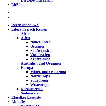
Die Bibel literarisch
LitFilm
Rezensionen A-Z
Literatur nach Region
Afrika
Asien
Naher Osten
Ostasien
Süd(ost)asien
Vorderasien
Zentralasien
Australien und Ozeanien
Europa
Mittel- und Osteuropa
Nordeuropa
Südeuropa
Westeuropa
Nordamerika
Südamerika
Klassiker-Leseliste
Aktuelles
#23für2023