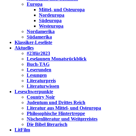
Europa
Mittel- und Osteuropa
Nordeuropa
Südeuropa
Westeuropa
Nordamerika
Südamerika
Klassiker-Leseliste
Aktuelles
#23für2023
Leselaunen Monatsrückblick
Buch-TAG
Leserunden
Lesungen
Literaturpreis
Literaturwissen
Leseschwerpunkte
Country Noir
Judentum und Drittes Reich
Literatur aus Mittel- und Osteuropa
Philosophische Hintertreppe
Nischenliteratur und Weitgereistes
Die Bibel literarisch
LitFilm