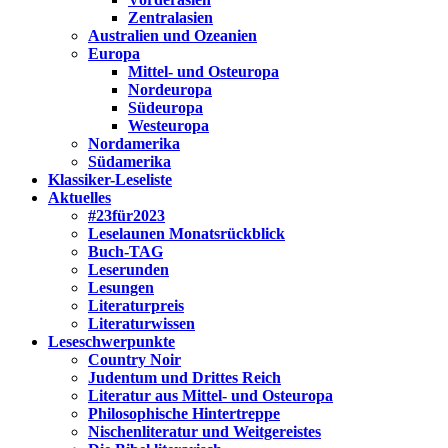
Zentralasien
Australien und Ozeanien
Europa
Mittel- und Osteuropa
Nordeuropa
Südeuropa
Westeuropa
Nordamerika
Südamerika
Klassiker-Leseliste
Aktuelles
#23für2023
Leselaunen Monatsrückblick
Buch-TAG
Leserunden
Lesungen
Literaturpreis
Literaturwissen
Leseschwerpunkte
Country Noir
Judentum und Drittes Reich
Literatur aus Mittel- und Osteuropa
Philosophische Hintertreppe
Nischenliteratur und Weitgereistes