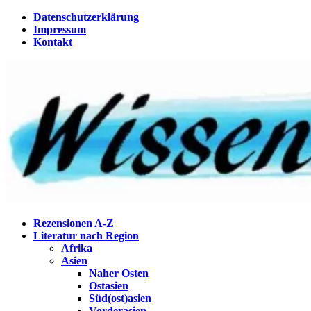
Zum
Datenschutzerklärung
Inhalt
Impressum
springen
Kontakt
Wissenstagebuch
Eine Gabel für die Suppe der Weisheit
Rezensionen A-Z
Literatur nach Region
Afrika
Asien
Naher Osten
Ostasien
Süd(ost)asien
Vorderasien