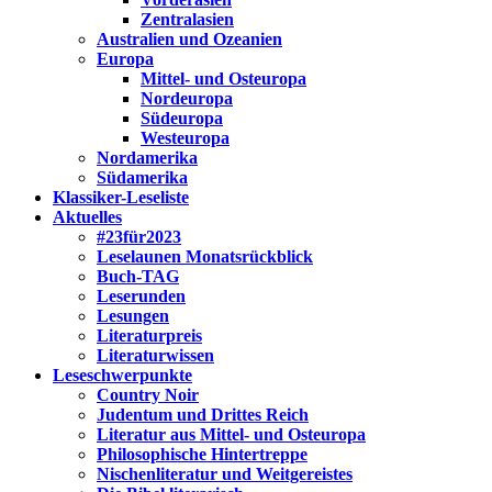
Zentralasien
Australien und Ozeanien
Europa
Mittel- und Osteuropa
Nordeuropa
Südeuropa
Westeuropa
Nordamerika
Südamerika
Klassiker-Leseliste
Aktuelles
#23für2023
Leselaunen Monatsrückblick
Buch-TAG
Leserunden
Lesungen
Literaturpreis
Literaturwissen
Leseschwerpunkte
Country Noir
Judentum und Drittes Reich
Literatur aus Mittel- und Osteuropa
Philosophische Hintertreppe
Nischenliteratur und Weitgereistes