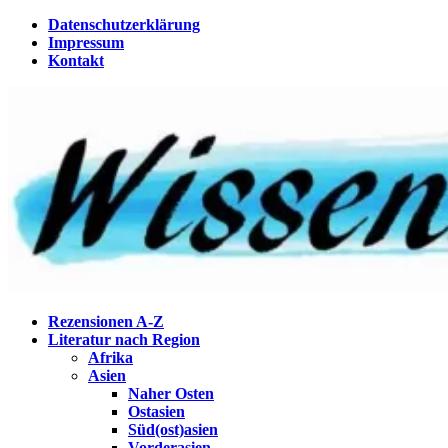
Zum
Datenschutzerklärung
Inhalt
Impressum
springen
Kontakt
Wissenstagebuch
Eine Gabel für die Suppe der Weisheit
Rezensionen A-Z
Literatur nach Region
Afrika
Asien
Naher Osten
Ostasien
Süd(ost)asien
Vorderasien