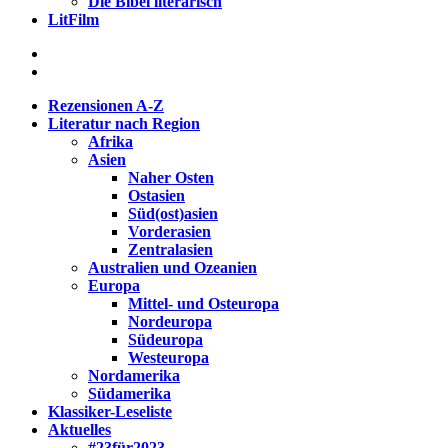
Die Bibel literarisch
LitFilm
Rezensionen A-Z
Literatur nach Region
Afrika
Asien
Naher Osten
Ostasien
Süd(ost)asien
Vorderasien
Zentralasien
Australien und Ozeanien
Europa
Mittel- und Osteuropa
Nordeuropa
Südeuropa
Westeuropa
Nordamerika
Südamerika
Klassiker-Leseliste
Aktuelles
#23für2023