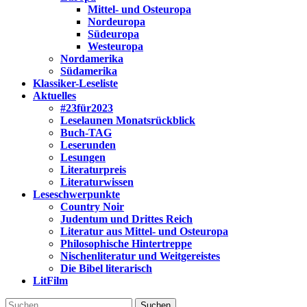
Mittel- und Osteuropa
Nordeuropa
Südeuropa
Westeuropa
Nordamerika
Südamerika
Klassiker-Leseliste
Aktuelles
#23für2023
Leselaunen Monatsrückblick
Buch-TAG
Leserunden
Lesungen
Literaturpreis
Literaturwissen
Leseschwerpunkte
Country Noir
Judentum und Drittes Reich
Literatur aus Mittel- und Osteuropa
Philosophische Hintertreppe
Nischenliteratur und Weitgereistes
Die Bibel literarisch
LitFilm
Suchen