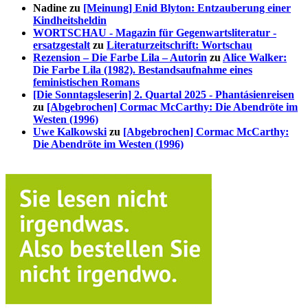
Nadine
zu
[Meinung] Enid Blyton: Entzauberung einer
Kindheitsheldin
WORTSCHAU - Magazin für Gegenwartsliteratur -
ersatzgestalt
zu
Literaturzeitschrift: Wortschau
Rezension – Die Farbe Lila – Autorin
zu
Alice Walker:
Die Farbe Lila (1982). Bestandsaufnahme eines
feministischen Romans
[Die Sonntagsleserin] 2. Quartal 2025 - Phantásienreisen
zu
[Abgebrochen] Cormac McCarthy: Die Abendröte im
Westen (1996)
Uwe Kalkowski
zu
[Abgebrochen] Cormac McCarthy:
Die Abendröte im Westen (1996)