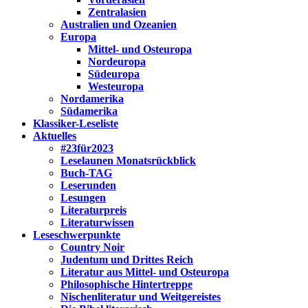
Zentralasien
Australien und Ozeanien
Europa
Mittel- und Osteuropa
Nordeuropa
Südeuropa
Westeuropa
Nordamerika
Südamerika
Klassiker-Leseliste
Aktuelles
#23für2023
Leselaunen Monatsrückblick
Buch-TAG
Leserunden
Lesungen
Literaturpreis
Literaturwissen
Leseschwerpunkte
Country Noir
Judentum und Drittes Reich
Literatur aus Mittel- und Osteuropa
Philosophische Hintertreppe
Nischenliteratur und Weitgereistes