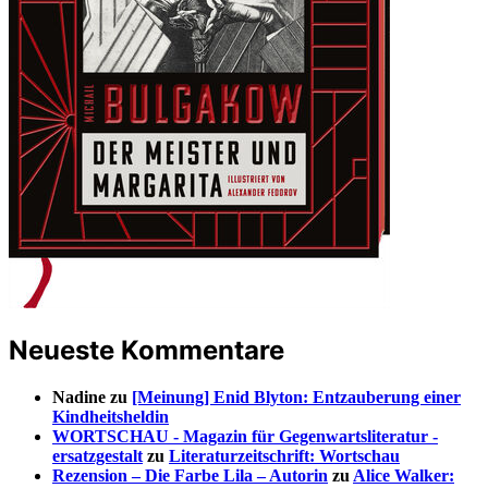
Neueste Kommentare
Nadine
zu
[Meinung] Enid Blyton: Entzauberung einer
Kindheitsheldin
WORTSCHAU - Magazin für Gegenwartsliteratur -
ersatzgestalt
zu
Literaturzeitschrift: Wortschau
Rezension – Die Farbe Lila – Autorin
zu
Alice Walker: