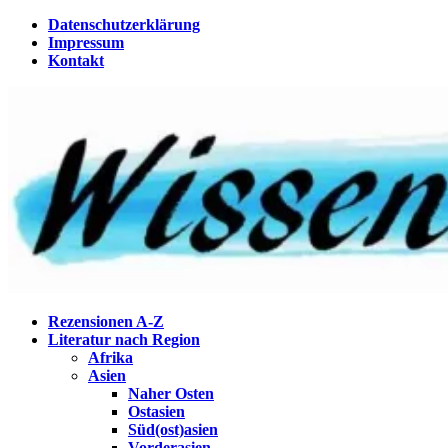
Zum
Datenschutzerklärung
Inhalt
Impressum
springen
Kontakt
Wissenstagebuch
Eine Gabel für die Suppe der Weisheit
Rezensionen A-Z
Literatur nach Region
Afrika
Asien
Naher Osten
Ostasien
Süd(ost)asien
Vorderasien