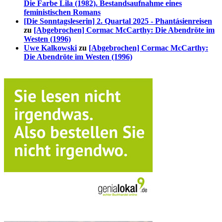
Die Farbe Lila (1982). Bestandsaufnahme eines
feministischen Romans
[Die Sonntagsleserin] 2. Quartal 2025 - Phantásienreisen
zu
[Abgebrochen] Cormac McCarthy: Die Abendröte im
Westen (1996)
Uwe Kalkowski
zu
[Abgebrochen] Cormac McCarthy:
Die Abendröte im Westen (1996)