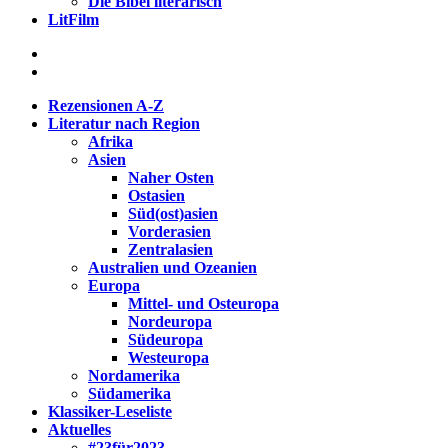
Die Bibel literarisch
LitFilm
Rezensionen A-Z
Literatur nach Region
Afrika
Asien
Naher Osten
Ostasien
Süd(ost)asien
Vorderasien
Zentralasien
Australien und Ozeanien
Europa
Mittel- und Osteuropa
Nordeuropa
Südeuropa
Westeuropa
Nordamerika
Südamerika
Klassiker-Leseliste
Aktuelles
#23für2023