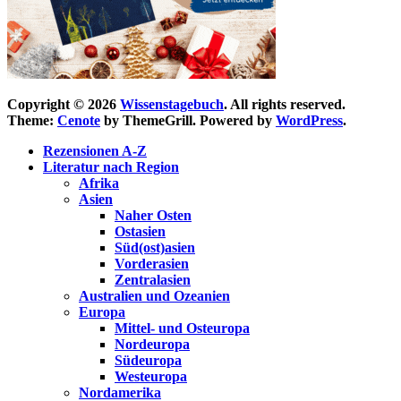
Copyright © 2026
Wissenstagebuch
. All rights reserved.
Theme:
Cenote
by ThemeGrill. Powered by
WordPress
.
Rezensionen A-Z
Literatur nach Region
Afrika
Asien
Naher Osten
Ostasien
Süd(ost)asien
Vorderasien
Zentralasien
Australien und Ozeanien
Europa
Mittel- und Osteuropa
Nordeuropa
Südeuropa
Westeuropa
Nordamerika