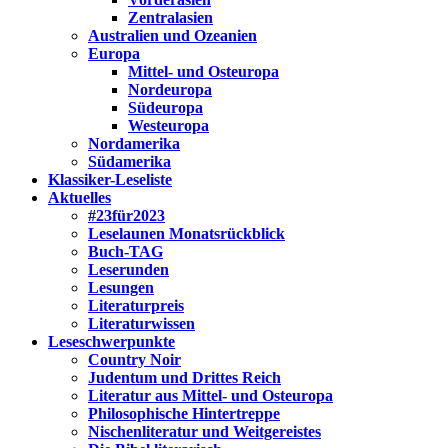
Zentralasien
Australien und Ozeanien
Europa
Mittel- und Osteuropa
Nordeuropa
Südeuropa
Westeuropa
Nordamerika
Südamerika
Klassiker-Leseliste
Aktuelles
#23für2023
Leselaunen Monatsrückblick
Buch-TAG
Leserunden
Lesungen
Literaturpreis
Literaturwissen
Leseschwerpunkte
Country Noir
Judentum und Drittes Reich
Literatur aus Mittel- und Osteuropa
Philosophische Hintertreppe
Nischenliteratur und Weitgereistes