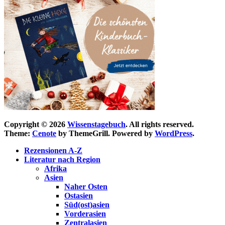
Copyright © 2026
Wissenstagebuch
. All rights reserved.
Theme:
Cenote
by ThemeGrill. Powered by
WordPress
.
Rezensionen A-Z
Literatur nach Region
Afrika
Asien
Naher Osten
Ostasien
Süd(ost)asien
Vorderasien
Zentralasien