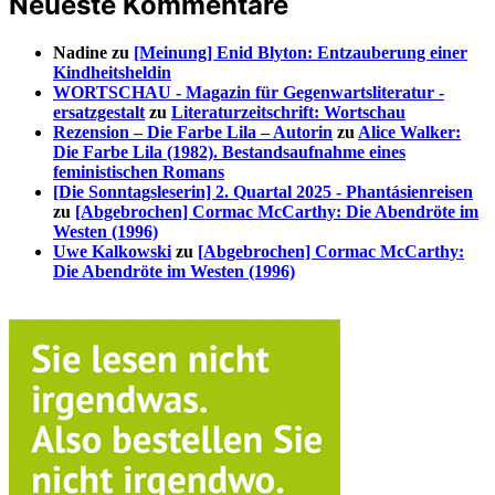
Neueste Kommentare
Nadine
zu
[Meinung] Enid Blyton: Entzauberung einer
Kindheitsheldin
WORTSCHAU - Magazin für Gegenwartsliteratur -
ersatzgestalt
zu
Literaturzeitschrift: Wortschau
Rezension – Die Farbe Lila – Autorin
zu
Alice Walker:
Die Farbe Lila (1982). Bestandsaufnahme eines
feministischen Romans
[Die Sonntagsleserin] 2. Quartal 2025 - Phantásienreisen
zu
[Abgebrochen] Cormac McCarthy: Die Abendröte im
Westen (1996)
Uwe Kalkowski
zu
[Abgebrochen] Cormac McCarthy:
Die Abendröte im Westen (1996)