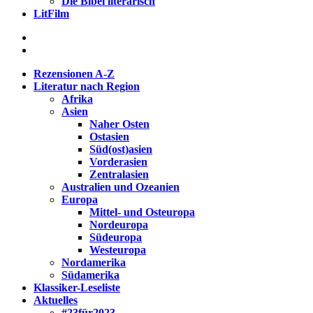
Die Bibel literarisch
LitFilm
Rezensionen A-Z
Literatur nach Region
Afrika
Asien
Naher Osten
Ostasien
Süd(ost)asien
Vorderasien
Zentralasien
Australien und Ozeanien
Europa
Mittel- und Osteuropa
Nordeuropa
Südeuropa
Westeuropa
Nordamerika
Südamerika
Klassiker-Leseliste
Aktuelles
#23für2023