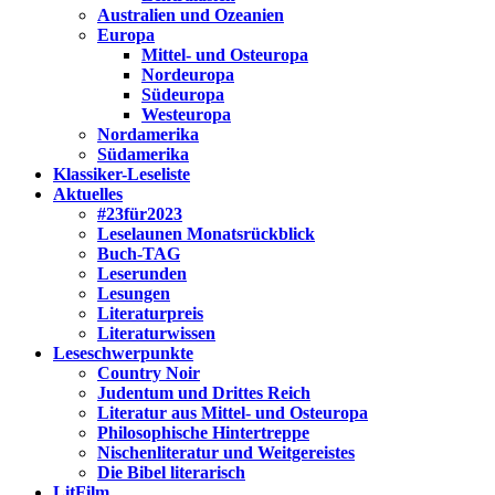
Australien und Ozeanien
Europa
Mittel- und Osteuropa
Nordeuropa
Südeuropa
Westeuropa
Nordamerika
Südamerika
Klassiker-Leseliste
Aktuelles
#23für2023
Leselaunen Monatsrückblick
Buch-TAG
Leserunden
Lesungen
Literaturpreis
Literaturwissen
Leseschwerpunkte
Country Noir
Judentum und Drittes Reich
Literatur aus Mittel- und Osteuropa
Philosophische Hintertreppe
Nischenliteratur und Weitgereistes
Die Bibel literarisch
LitFilm