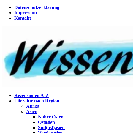
Zum
Datenschutzerklärung
Inhalt
Impressum
springen
Kontakt
Wissenstagebuch
Eine Gabel für die Suppe der Weisheit
Rezensionen A-Z
Literatur nach Region
Afrika
Asien
Naher Osten
Ostasien
Süd(ost)asien
Vorderasien