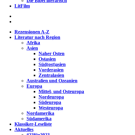
Die Bibel literarisch
LitFilm
Rezensionen A-Z
Literatur nach Region
Afrika
Asien
Naher Osten
Ostasien
Süd(ost)asien
Vorderasien
Zentralasien
Australien und Ozeanien
Europa
Mittel- und Osteuropa
Nordeuropa
Südeuropa
Westeuropa
Nordamerika
Südamerika
Klassiker-Leseliste
Aktuelles
#23für2023