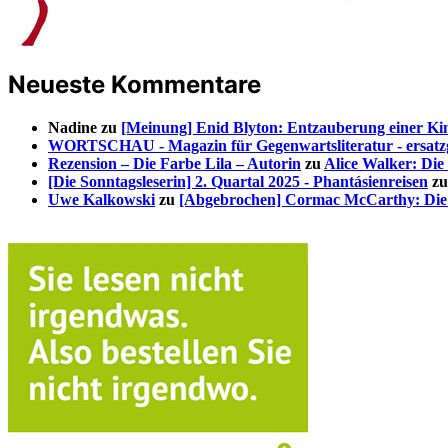
Neueste Kommentare
Nadine
zu
[Meinung] Enid Blyton: Entzauberung einer Kin
WORTSCHAU - Magazin für Gegenwartsliteratur - ersatzg
Rezension – Die Farbe Lila – Autorin
zu
Alice Walker: Die
[Die Sonntagsleserin] 2. Quartal 2025 - Phantásienreisen
z
Uwe Kalkowski
zu
[Abgebrochen] Cormac McCarthy: Die 