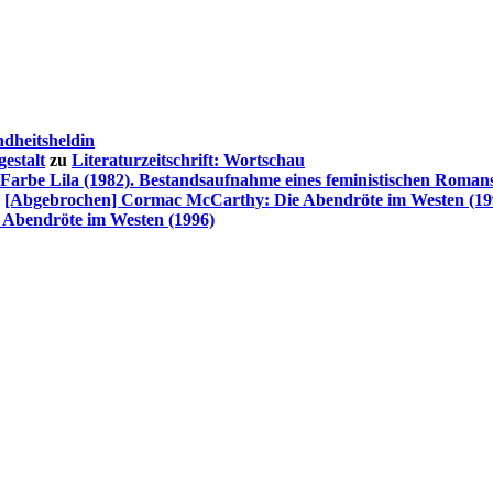
dheitsheldin
estalt
zu
Literaturzeitschrift: Wortschau
 Farbe Lila (1982). Bestandsaufnahme eines feministischen Roman
u
[Abgebrochen] Cormac McCarthy: Die Abendröte im Westen (19
Abendröte im Westen (1996)