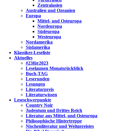
Zentralasien
Australien und Ozeanien
Europa
Mittel- und Osteuropa
Nordeuropa
Südeuropa
Westeuropa
Nordamerika
Südamerika
Klassiker-Leseliste
Aktuelles
#23für2023
Leselaunen Monatsrückblick
Buch-TAG
Leserunden
Lesungen
Literaturpreis
Literaturwissen
Leseschwerpunkte
Country Noir
Judentum und Drittes Reich
Literatur aus Mittel- und Osteuropa
Philosophische Hintertreppe
Nischenliteratur und Weitgereistes