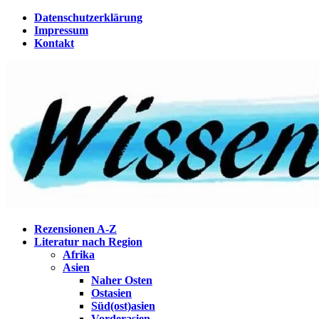
Zum
Datenschutzerklärung
Inhalt
Impressum
springen
Kontakt
Wissenstagebuch
Eine Gabel für die Suppe der Weisheit
Rezensionen A-Z
Literatur nach Region
Afrika
Asien
Naher Osten
Ostasien
Süd(ost)asien
Vorderasien