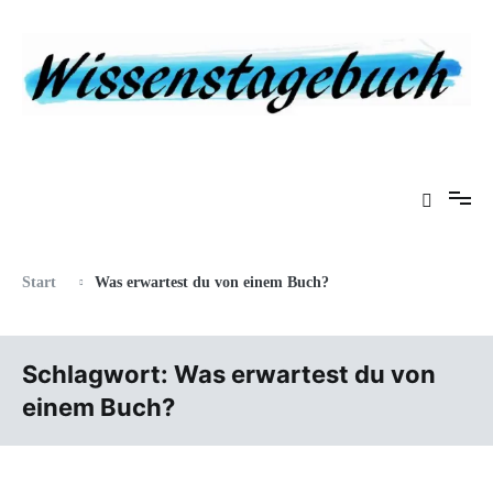
Zum
Inhalt
springen
Eine Gabel für die Suppe der Weisheit
Wissenstagebuch
Start
Was erwartest du von einem Buch?
Schlagwort:
Was erwartest du von
einem Buch?