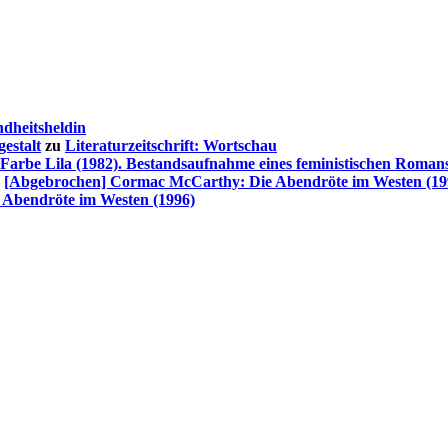
dheitsheldin
estalt
zu
Literaturzeitschrift: Wortschau
 Farbe Lila (1982). Bestandsaufnahme eines feministischen Roman
u
[Abgebrochen] Cormac McCarthy: Die Abendröte im Westen (19
Abendröte im Westen (1996)