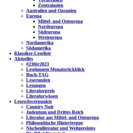
Zentralasien
Australien und Ozeanien
Europa
Mittel- und Osteuropa
Nordeuropa
Südeuropa
Westeuropa
Nordamerika
Südamerika
Klassiker-Leseliste
Aktuelles
#23für2023
Leselaunen Monatsrückblick
Buch-TAG
Leserunden
Lesungen
Literaturpreis
Literaturwissen
Leseschwerpunkte
Country Noir
Judentum und Drittes Reich
Literatur aus Mittel- und Osteuropa
Philosophische Hintertreppe
Nischenliteratur und Weitgereistes