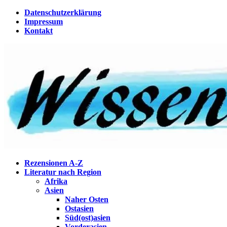
Zum
Datenschutzerklärung
Inhalt
Impressum
springen
Kontakt
Wissenstagebuch
Eine Gabel für die Suppe der Weisheit
Rezensionen A-Z
Literatur nach Region
Afrika
Asien
Naher Osten
Ostasien
Süd(ost)asien
Vorderasien