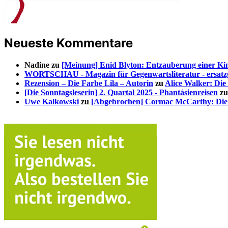
Neueste Kommentare
Nadine
zu
[Meinung] Enid Blyton: Entzauberung einer Kin
WORTSCHAU - Magazin für Gegenwartsliteratur - ersatzg
Rezension – Die Farbe Lila – Autorin
zu
Alice Walker: Die
[Die Sonntagsleserin] 2. Quartal 2025 - Phantásienreisen
z
Uwe Kalkowski
zu
[Abgebrochen] Cormac McCarthy: Die 