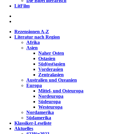
Die Bibel literarisch
LitFilm
Rezensionen A-Z
Literatur nach Region
Afrika
Asien
Naher Osten
Ostasien
Süd(ost)asien
Vorderasien
Zentralasien
Australien und Ozeanien
Europa
Mittel- und Osteuropa
Nordeuropa
Südeuropa
Westeuropa
Nordamerika
Südamerika
Klassiker-Leseliste
Aktuelles
#23für2023