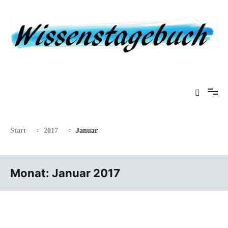
Zum
Inhalt
springen
Eine Gabel für die Suppe der Weisheit
Wissenstagebuch
Start
2017
Januar
Monat:
Januar 2017