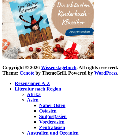
Copyright © 2026
Wissenstagebuch
. All rights reserved.
Theme:
Cenote
by ThemeGrill. Powered by
WordPress
.
Rezensionen A-Z
Literatur nach Region
Afrika
Asien
Naher Osten
Ostasien
Süd(ost)asien
Vorderasien
Zentralasien
Australien und Ozeanien