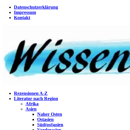
Zum
Datenschutzerklärung
Inhalt
Impressum
springen
Kontakt
Wissenstagebuch
Eine Gabel für die Suppe der Weisheit
Rezensionen A-Z
Literatur nach Region
Afrika
Asien
Naher Osten
Ostasien
Süd(ost)asien
Vorderasien