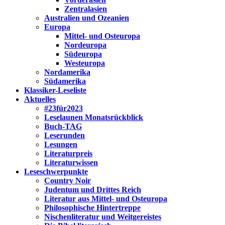
Zentralasien
Australien und Ozeanien
Europa
Mittel- und Osteuropa
Nordeuropa
Südeuropa
Westeuropa
Nordamerika
Südamerika
Klassiker-Leseliste
Aktuelles
#23für2023
Leselaunen Monatsrückblick
Buch-TAG
Leserunden
Lesungen
Literaturpreis
Literaturwissen
Leseschwerpunkte
Country Noir
Judentum und Drittes Reich
Literatur aus Mittel- und Osteuropa
Philosophische Hintertreppe
Nischenliteratur und Weitgereistes