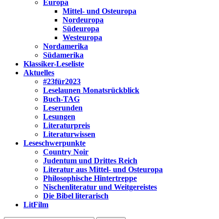
Europa
Mittel- und Osteuropa
Nordeuropa
Südeuropa
Westeuropa
Nordamerika
Südamerika
Klassiker-Leseliste
Aktuelles
#23für2023
Leselaunen Monatsrückblick
Buch-TAG
Leserunden
Lesungen
Literaturpreis
Literaturwissen
Leseschwerpunkte
Country Noir
Judentum und Drittes Reich
Literatur aus Mittel- und Osteuropa
Philosophische Hintertreppe
Nischenliteratur und Weitgereistes
Die Bibel literarisch
LitFilm