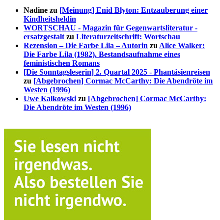
Nadine
zu
[Meinung] Enid Blyton: Entzauberung einer
Kindheitsheldin
WORTSCHAU - Magazin für Gegenwartsliteratur -
ersatzgestalt
zu
Literaturzeitschrift: Wortschau
Rezension – Die Farbe Lila – Autorin
zu
Alice Walker:
Die Farbe Lila (1982). Bestandsaufnahme eines
feministischen Romans
[Die Sonntagsleserin] 2. Quartal 2025 - Phantásienreisen
zu
[Abgebrochen] Cormac McCarthy: Die Abendröte im
Westen (1996)
Uwe Kalkowski
zu
[Abgebrochen] Cormac McCarthy:
Die Abendröte im Westen (1996)