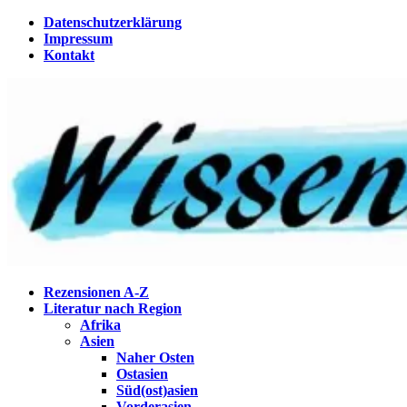
Zum
Datenschutzerklärung
Inhalt
Impressum
springen
Kontakt
Wissenstagebuch
Eine Gabel für die Suppe der Weisheit
Rezensionen A-Z
Literatur nach Region
Afrika
Asien
Naher Osten
Ostasien
Süd(ost)asien
Vorderasien