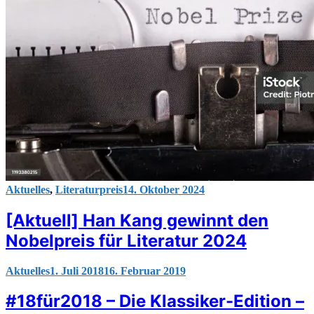
Aktuelles
,
Literaturpreis
14. Oktober 2024
[Aktuell] Han Kang gewinnt den
Nobelpreis für Literatur 2024
Aktuelles
1. Juli 2018
16. Februar 2019
#18für2018 – Die Klassiker-Edition –