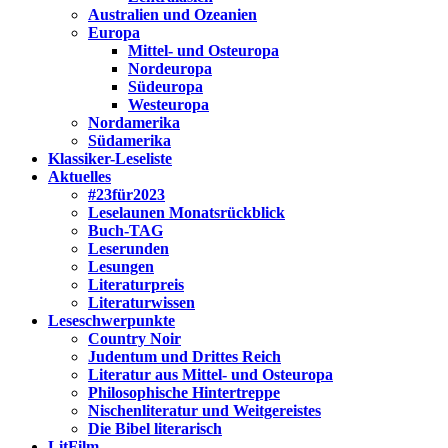
Australien und Ozeanien
Europa
Mittel- und Osteuropa
Nordeuropa
Südeuropa
Westeuropa
Nordamerika
Südamerika
Klassiker-Leseliste
Aktuelles
#23für2023
Leselaunen Monatsrückblick
Buch-TAG
Leserunden
Lesungen
Literaturpreis
Literaturwissen
Leseschwerpunkte
Country Noir
Judentum und Drittes Reich
Literatur aus Mittel- und Osteuropa
Philosophische Hintertreppe
Nischenliteratur und Weitgereistes
Die Bibel literarisch
LitFilm