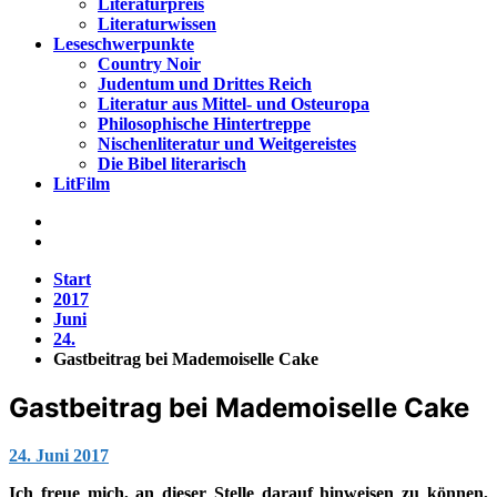
Literaturpreis
Literaturwissen
Leseschwerpunkte
Country Noir
Judentum und Drittes Reich
Literatur aus Mittel- und Osteuropa
Philosophische Hintertreppe
Nischenliteratur und Weitgereistes
Die Bibel literarisch
LitFilm
Start
2017
Juni
24.
Gastbeitrag bei Mademoiselle Cake
Gastbeitrag bei Mademoiselle Cake
Jana
24. Juni 2017
Ich freue mich, an dieser Stelle darauf hinweisen zu können,