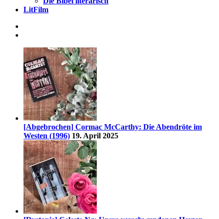
Die Bibel literarisch
LitFilm
[Abgebrochen] Cormac McCarthy: Die Abendröte im
Westen (1996)
19. April 2025