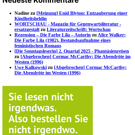
Neueste Kommentare
Nadine
zu
[Meinung] Enid Blyton: Entzauberung einer
Kindheitsheldin
WORTSCHAU - Magazin für Gegenwartsliteratur -
ersatzgestalt
zu
Literaturzeitschrift: Wortschau
Rezension – Die Farbe Lila – Autorin
zu
Alice Walker:
Die Farbe Lila (1982). Bestandsaufnahme eines
feministischen Romans
[Die Sonntagsleserin] 2. Quartal 2025 - Phantásienreisen
zu
[Abgebrochen] Cormac McCarthy: Die Abendröte im
Westen (1996)
Uwe Kalkowski
zu
[Abgebrochen] Cormac McCarthy:
Die Abendröte im Westen (1996)