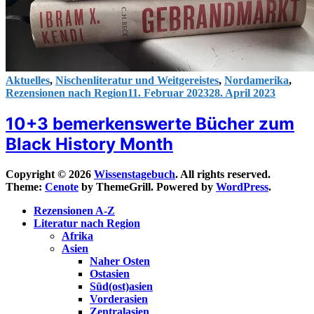
Aktuelles
,
Nischenliteratur und Weitgereistes
,
Nordamerika
,
Rezensionen nach Region
11. Februar 2023
28. April 2023
10+3 bemerkenswerte Bücher zum
Black History Month
Copyright © 2026
Wissenstagebuch
. All rights reserved.
Theme:
Cenote
by ThemeGrill. Powered by
WordPress
.
Rezensionen A-Z
Literatur nach Region
Afrika
Asien
Naher Osten
Ostasien
Süd(ost)asien
Vorderasien
Zentralasien