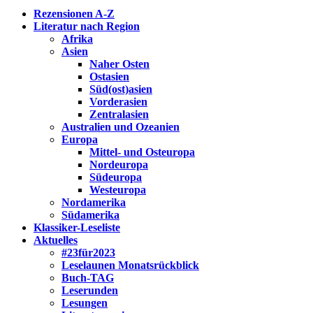
Rezensionen A-Z
Literatur nach Region
Afrika
Asien
Naher Osten
Ostasien
Süd(ost)asien
Vorderasien
Zentralasien
Australien und Ozeanien
Europa
Mittel- und Osteuropa
Nordeuropa
Südeuropa
Westeuropa
Nordamerika
Südamerika
Klassiker-Leseliste
Aktuelles
#23für2023
Leselaunen Monatsrückblick
Buch-TAG
Leserunden
Lesungen