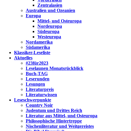
Zentralasien
Australien und Ozeanien
Europa
Mittel- und Osteuropa
Nordeuropa
Südeuropa
Westeuropa
Nordamerika
Südamerika
Klassiker-Leseliste
Aktuelles
#23für2023
Leselaunen Monatsrückblick
Buch-TAG
Leserunden
Lesungen
Literaturpreis
Literaturwissen
Leseschwerpunkte
Country Noir
Judentum und Drittes Reich
Literatur aus Mittel- und Osteuropa
Philosophische Hintertreppe
Nischenliteratur und Weitgereistes