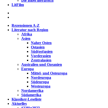
Die Bibel literarisch
LitFilm
Rezensionen A-Z
Literatur nach Region
Afrika
Asien
Naher Osten
Ostasien
Süd(ost)asien
Vorderasien
Zentralasien
Australien und Ozeanien
Europa
Mittel- und Osteuropa
Nordeuropa
Südeuropa
Westeuropa
Nordamerika
Südamerika
Klassiker-Leseliste
Aktuelles
#23für2023