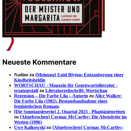
Neueste Kommentare
Nadine
zu
[Meinung] Enid Blyton: Entzauberung einer
Kindheitsheldin
WORTSCHAU - Magazin für Gegenwartsliteratur -
ersatzgestalt
zu
Literaturzeitschrift: Wortschau
Rezension – Die Farbe Lila – Autorin
zu
Alice Walker:
Die Farbe Lila (1982). Bestandsaufnahme eines
feministischen Romans
[Die Sonntagsleserin] 2. Quartal 2025 - Phantásienreisen
zu
[Abgebrochen] Cormac McCarthy: Die Abendröte im
Westen (1996)
Uwe Kalkowski
zu
[Abgebrochen] Cormac McCarthy: