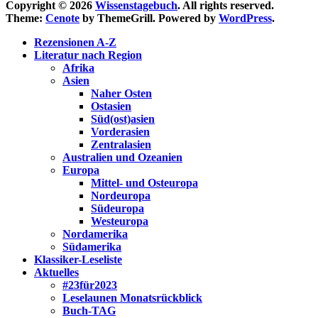
Copyright © 2026
Wissenstagebuch
. All rights reserved.
Theme:
Cenote
by ThemeGrill. Powered by
WordPress
.
Rezensionen A-Z
Literatur nach Region
Afrika
Asien
Naher Osten
Ostasien
Süd(ost)asien
Vorderasien
Zentralasien
Australien und Ozeanien
Europa
Mittel- und Osteuropa
Nordeuropa
Südeuropa
Westeuropa
Nordamerika
Südamerika
Klassiker-Leseliste
Aktuelles
#23für2023
Leselaunen Monatsrückblick
Buch-TAG