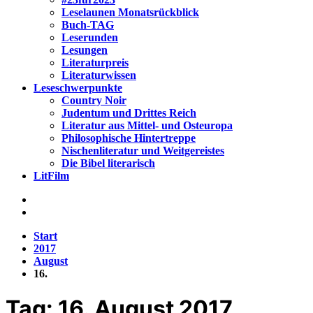
Leselaunen Monatsrückblick
Buch-TAG
Leserunden
Lesungen
Literaturpreis
Literaturwissen
Leseschwerpunkte
Country Noir
Judentum und Drittes Reich
Literatur aus Mittel- und Osteuropa
Philosophische Hintertreppe
Nischenliteratur und Weitgereistes
Die Bibel literarisch
LitFilm
Start
2017
August
16.
Tag:
16. August 2017