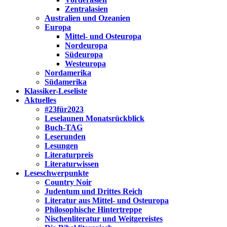
Zentralasien
Australien und Ozeanien
Europa
Mittel- und Osteuropa
Nordeuropa
Südeuropa
Westeuropa
Nordamerika
Südamerika
Klassiker-Leseliste
Aktuelles
#23für2023
Leselaunen Monatsrückblick
Buch-TAG
Leserunden
Lesungen
Literaturpreis
Literaturwissen
Leseschwerpunkte
Country Noir
Judentum und Drittes Reich
Literatur aus Mittel- und Osteuropa
Philosophische Hintertreppe
Nischenliteratur und Weitgereistes