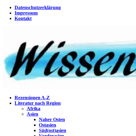
Zum
Datenschutzerklärung
Inhalt
Impressum
springen
Kontakt
Wissenstagebuch
Eine Gabel für die Suppe der Weisheit
Rezensionen A-Z
Literatur nach Region
Afrika
Asien
Naher Osten
Ostasien
Süd(ost)asien
Vorderasien