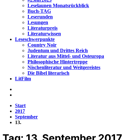
Leselaunen Monatsrückblick
Buch-TAG
Leserunden
Lesungen
Literaturpreis
Literaturwissen
Leseschwerpunkte
Country Noir
Judentum und Drittes Reich
Literatur aus Mittel- und Osteuropa
Philosophische Hintertreppe
Nischenliteratur und Weitgereistes
Die Bibel literarisch
LitFilm
Start
2017
September
13.
Tag:
13. September 2017