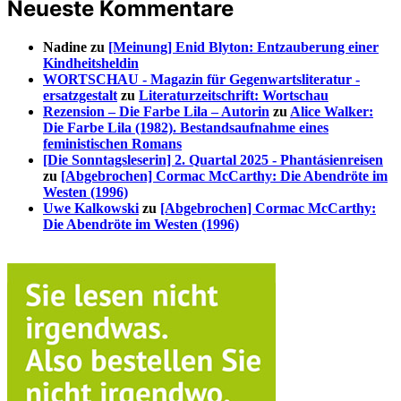
Neueste Kommentare
Nadine
zu
[Meinung] Enid Blyton: Entzauberung einer
Kindheitsheldin
WORTSCHAU - Magazin für Gegenwartsliteratur -
ersatzgestalt
zu
Literaturzeitschrift: Wortschau
Rezension – Die Farbe Lila – Autorin
zu
Alice Walker:
Die Farbe Lila (1982). Bestandsaufnahme eines
feministischen Romans
[Die Sonntagsleserin] 2. Quartal 2025 - Phantásienreisen
zu
[Abgebrochen] Cormac McCarthy: Die Abendröte im
Westen (1996)
Uwe Kalkowski
zu
[Abgebrochen] Cormac McCarthy:
Die Abendröte im Westen (1996)