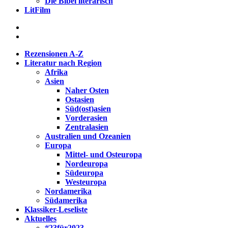
Die Bibel literarisch
LitFilm
Rezensionen A-Z
Literatur nach Region
Afrika
Asien
Naher Osten
Ostasien
Süd(ost)asien
Vorderasien
Zentralasien
Australien und Ozeanien
Europa
Mittel- und Osteuropa
Nordeuropa
Südeuropa
Westeuropa
Nordamerika
Südamerika
Klassiker-Leseliste
Aktuelles
#23für2023