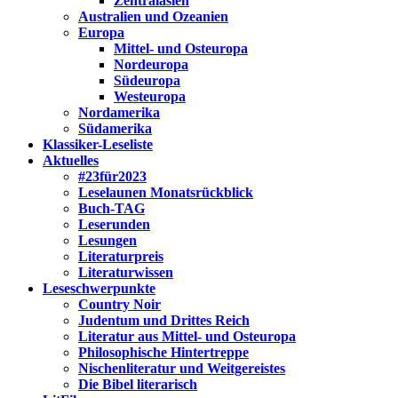
Zentralasien
Australien und Ozeanien
Europa
Mittel- und Osteuropa
Nordeuropa
Südeuropa
Westeuropa
Nordamerika
Südamerika
Klassiker-Leseliste
Aktuelles
#23für2023
Leselaunen Monatsrückblick
Buch-TAG
Leserunden
Lesungen
Literaturpreis
Literaturwissen
Leseschwerpunkte
Country Noir
Judentum und Drittes Reich
Literatur aus Mittel- und Osteuropa
Philosophische Hintertreppe
Nischenliteratur und Weitgereistes
Die Bibel literarisch