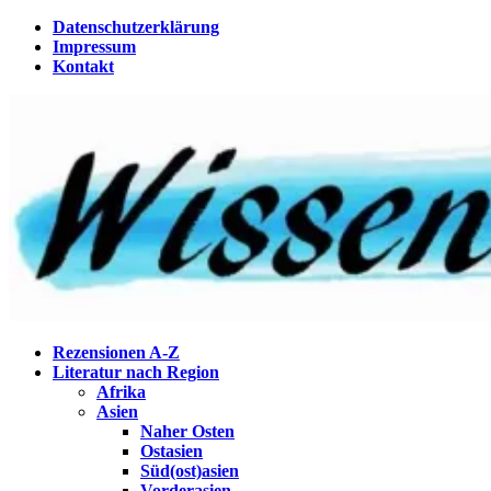
Zum
Datenschutzerklärung
Inhalt
Impressum
springen
Kontakt
Wissenstagebuch
Eine Gabel für die Suppe der Weisheit
Rezensionen A-Z
Literatur nach Region
Afrika
Asien
Naher Osten
Ostasien
Süd(ost)asien
Vorderasien