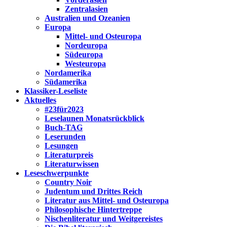
Zentralasien
Australien und Ozeanien
Europa
Mittel- und Osteuropa
Nordeuropa
Südeuropa
Westeuropa
Nordamerika
Südamerika
Klassiker-Leseliste
Aktuelles
#23für2023
Leselaunen Monatsrückblick
Buch-TAG
Leserunden
Lesungen
Literaturpreis
Literaturwissen
Leseschwerpunkte
Country Noir
Judentum und Drittes Reich
Literatur aus Mittel- und Osteuropa
Philosophische Hintertreppe
Nischenliteratur und Weitgereistes