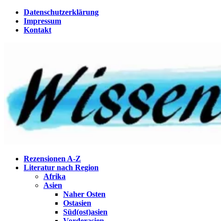
Zum
Datenschutzerklärung
Inhalt
Impressum
springen
Kontakt
Wissenstagebuch
Eine Gabel für die Suppe der Weisheit
Rezensionen A-Z
Literatur nach Region
Afrika
Asien
Naher Osten
Ostasien
Süd(ost)asien
Vorderasien