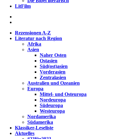
Die Bibel literarisch
LitFilm
Rezensionen A-Z
Literatur nach Region
Afrika
Asien
Naher Osten
Ostasien
Süd(ost)asien
Vorderasien
Zentralasien
Australien und Ozeanien
Europa
Mittel- und Osteuropa
Nordeuropa
Südeuropa
Westeuropa
Nordamerika
Südamerika
Klassiker-Leseliste
Aktuelles
#23für2023