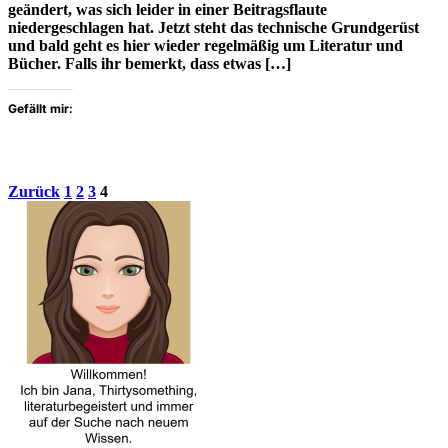
geändert, was sich leider in einer Beitragsflaute
niedergeschlagen hat. Jetzt steht das technische Grundgerüst
und bald geht es hier wieder regelmäßig um Literatur und
Bücher. Falls ihr bemerkt, dass etwas […]
Gefällt mir:
Beitragsnavigation
Seite
Seite
Seite
Seite
Zurück
1
2
3
4