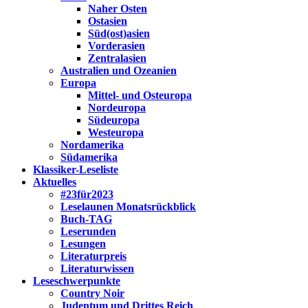
Naher Osten
Ostasien
Süd(ost)asien
Vorderasien
Zentralasien
Australien und Ozeanien
Europa
Mittel- und Osteuropa
Nordeuropa
Südeuropa
Westeuropa
Nordamerika
Südamerika
Klassiker-Leseliste
Aktuelles
#23für2023
Leselaunen Monatsrückblick
Buch-TAG
Leserunden
Lesungen
Literaturpreis
Literaturwissen
Leseschwerpunkte
Country Noir
Judentum und Drittes Reich