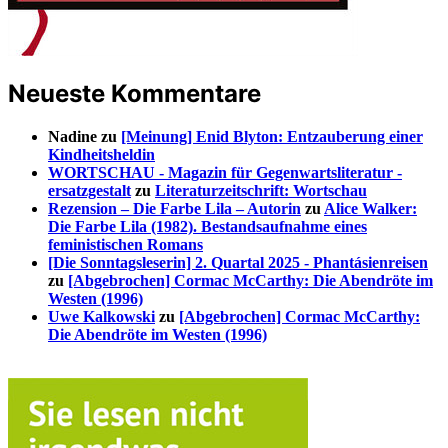
Neueste Kommentare
Nadine
zu
[Meinung] Enid Blyton: Entzauberung einer
Kindheitsheldin
WORTSCHAU - Magazin für Gegenwartsliteratur -
ersatzgestalt
zu
Literaturzeitschrift: Wortschau
Rezension – Die Farbe Lila – Autorin
zu
Alice Walker:
Die Farbe Lila (1982). Bestandsaufnahme eines
feministischen Romans
[Die Sonntagsleserin] 2. Quartal 2025 - Phantásienreisen
zu
[Abgebrochen] Cormac McCarthy: Die Abendröte im
Westen (1996)
Uwe Kalkowski
zu
[Abgebrochen] Cormac McCarthy:
Die Abendröte im Westen (1996)