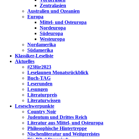
Zentralasien
Australien und Ozeanien
Europa
Mittel- und Osteuropa
Nordeuropa
Südeuropa
Westeuropa
Nordamerika
Südamerika
Klassiker-Leseliste
Aktuelles
#23für2023
Leselaunen Monatsrückblick
Buch-TAG
Leserunden
Lesungen
Literaturpreis
Literaturwissen
Leseschwerpunkte
Country Noir
Judentum und Drittes Reich
Literatur aus Mittel- und Osteuropa
Philosophische Hintertreppe
Nischenliteratur und Weitgereistes