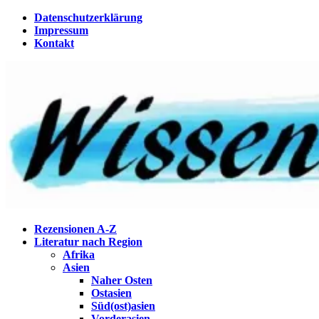
Zum
Datenschutzerklärung
Inhalt
Impressum
springen
Kontakt
Wissenstagebuch
Eine Gabel für die Suppe der Weisheit
Rezensionen A-Z
Literatur nach Region
Afrika
Asien
Naher Osten
Ostasien
Süd(ost)asien
Vorderasien