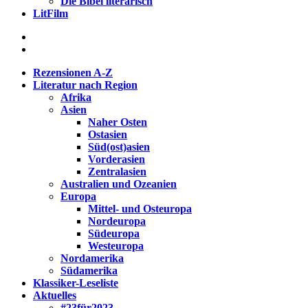
Die Bibel literarisch
LitFilm
Rezensionen A-Z
Literatur nach Region
Afrika
Asien
Naher Osten
Ostasien
Süd(ost)asien
Vorderasien
Zentralasien
Australien und Ozeanien
Europa
Mittel- und Osteuropa
Nordeuropa
Südeuropa
Westeuropa
Nordamerika
Südamerika
Klassiker-Leseliste
Aktuelles
#23für2023