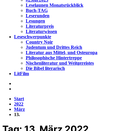
Leselaunen Monatsrückblick
Buch-TAG
Leserunden
Lesungen
Literaturpreis
Literaturwissen
Leseschwerpunkte
Country Noir
Judentum und Drittes Reich
Literatur aus Mittel- und Osteuropa
Philosophische Hintertreppe
Nischenliteratur und Weitgereistes
Die Bibel literarisch
LitFilm
Start
2022
März
13.
Tag:
13. März 2022