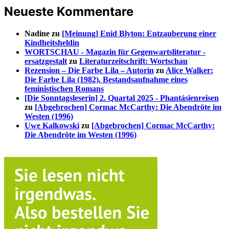
Neueste Kommentare
Nadine
zu
[Meinung] Enid Blyton: Entzauberung einer
Kindheitsheldin
WORTSCHAU - Magazin für Gegenwartsliteratur -
ersatzgestalt
zu
Literaturzeitschrift: Wortschau
Rezension – Die Farbe Lila – Autorin
zu
Alice Walker:
Die Farbe Lila (1982). Bestandsaufnahme eines
feministischen Romans
[Die Sonntagsleserin] 2. Quartal 2025 - Phantásienreisen
zu
[Abgebrochen] Cormac McCarthy: Die Abendröte im
Westen (1996)
Uwe Kalkowski
zu
[Abgebrochen] Cormac McCarthy:
Die Abendröte im Westen (1996)