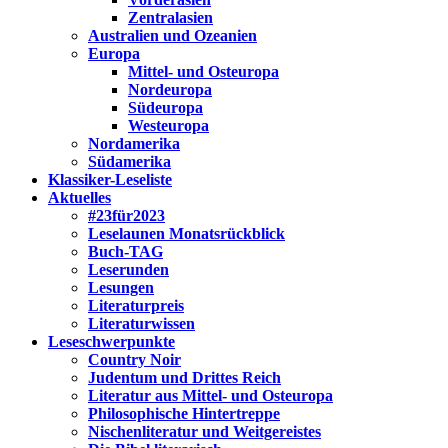
Zentralasien
Australien und Ozeanien
Europa
Mittel- und Osteuropa
Nordeuropa
Südeuropa
Westeuropa
Nordamerika
Südamerika
Klassiker-Leseliste
Aktuelles
#23für2023
Leselaunen Monatsrückblick
Buch-TAG
Leserunden
Lesungen
Literaturpreis
Literaturwissen
Leseschwerpunkte
Country Noir
Judentum und Drittes Reich
Literatur aus Mittel- und Osteuropa
Philosophische Hintertreppe
Nischenliteratur und Weitgereistes