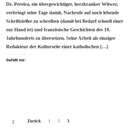
Dr. Pereira, ein übergewichtiger, herzkranker Witwer,
verbringt seine Tage damit, Nachrufe auf noch lebende
Schriftsteller zu schreiben (damit bei Bedarf schnell einer
zur Hand ist) und französische Geschichten des 19.
Jahrhunderts zu übersetzen. Seine Arbeit als einziger
Redakteur der Kulturseite einer katholischen […]
Gefällt mir:
Beitragsnavigation
Seite
Seite
Seite
Zurück
1
2
3