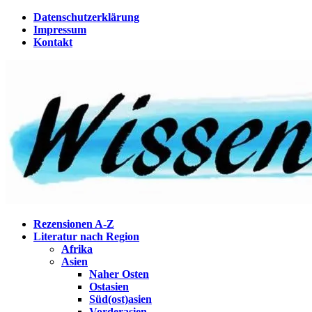
Zum
Datenschutzerklärung
Inhalt
Impressum
springen
Kontakt
Wissenstagebuch
Eine Gabel für die Suppe der Weisheit
Rezensionen A-Z
Literatur nach Region
Afrika
Asien
Naher Osten
Ostasien
Süd(ost)asien
Vorderasien