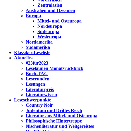
Zentralasien
Australien und Ozeanien
Europa
Mittel- und Osteuropa
Nordeuropa
Südeuropa
Westeuropa
Nordamerika
Südamerika
Klassiker-Leseliste
Aktuelles
#23für2023
Leselaunen Monatsrückblick
Buch-TAG
Leserunden
Lesungen
Literaturpreis
Literaturwissen
Leseschwerpunkte
Country Noir
Judentum und Drittes Reich
Literatur aus Mittel- und Osteuropa
Philosophische Hintertreppe
Nischenliteratur und Weitgereistes