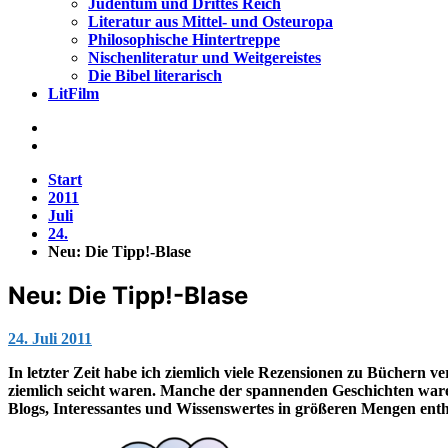
Judentum und Drittes Reich
Literatur aus Mittel- und Osteuropa
Philosophische Hintertreppe
Nischenliteratur und Weitgereistes
Die Bibel literarisch
LitFilm
Start
2011
Juli
24.
Neu: Die Tipp!-Blase
Neu: Die Tipp!-Blase
Jana
24. Juli 2011
In letzter Zeit habe ich ziemlich viele Rezensionen zu Büchern v
ziemlich seicht waren. Manche der spannenden Geschichten waren 
Blogs, Interessantes und Wissenswertes in größeren Mengen enth