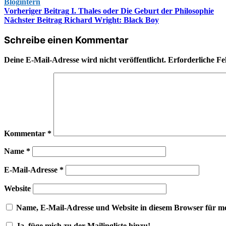
Blogintern
Beitragsnavigation
Vorheriger Beitrag
I. Thales oder Die Geburt der Philosophie
Nächster Beitrag
Richard Wright: Black Boy
Schreibe einen Kommentar
Deine E-Mail-Adresse wird nicht veröffentlicht.
Erforderliche Fe
Kommentar
*
Name
*
E-Mail-Adresse
*
Website
Name, E-Mail-Adresse und Website in diesem Browser für m
Ja, füge mich zu der Mailingliste hinzu!