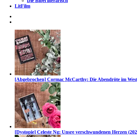
Die Bibel literarisch
LitFilm
[Abgebrochen] Cormac McCarthy: Die Abendröte im West
[Dystopie] Celeste Ng: Unsre verschwundenen Herzen (202