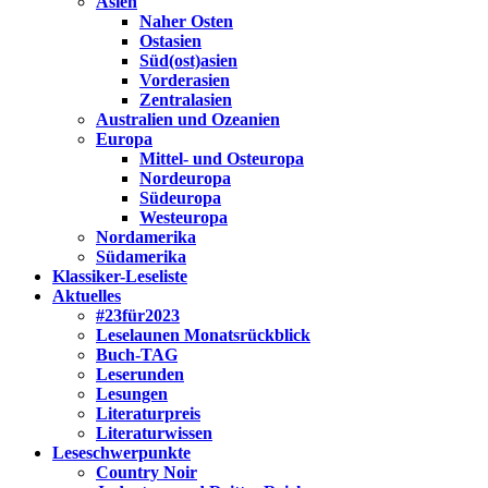
Asien
Naher Osten
Ostasien
Süd(ost)asien
Vorderasien
Zentralasien
Australien und Ozeanien
Europa
Mittel- und Osteuropa
Nordeuropa
Südeuropa
Westeuropa
Nordamerika
Südamerika
Klassiker-Leseliste
Aktuelles
#23für2023
Leselaunen Monatsrückblick
Buch-TAG
Leserunden
Lesungen
Literaturpreis
Literaturwissen
Leseschwerpunkte
Country Noir