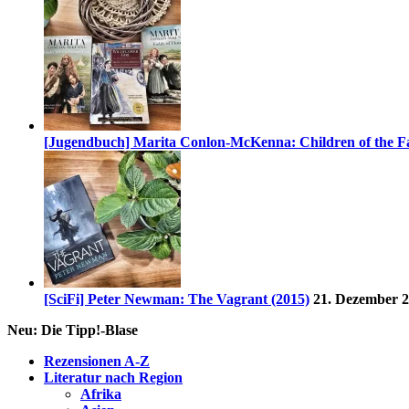
[Jugendbuch] Marita Conlon-McKenna: Children of the Fa
[SciFi] Peter Newman: The Vagrant (2015)
21. Dezember 
Neu: Die Tipp!-Blase
Rezensionen A-Z
Literatur nach Region
Afrika