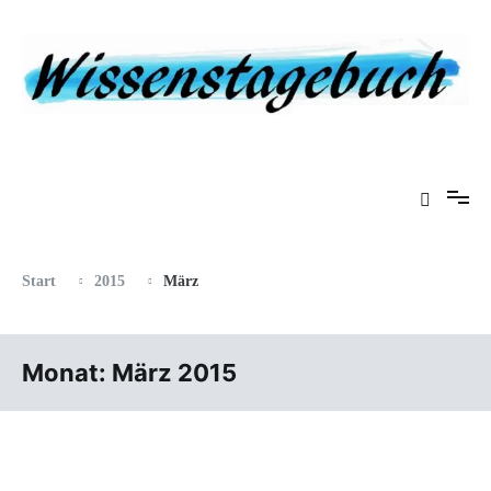
Zum
Inhalt
springen
Eine Gabel für die Suppe der Weisheit
Wissenstagebuch
Start
2015
März
Monat:
März 2015