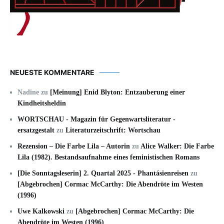
NEUESTE KOMMENTARE
Nadine
zu
[Meinung] Enid Blyton: Entzauberung einer
Kindheitsheldin
WORTSCHAU - Magazin für Gegenwartsliteratur -
ersatzgestalt
zu
Literaturzeitschrift: Wortschau
Rezension – Die Farbe Lila – Autorin
zu
Alice Walker: Die Farbe
Lila (1982). Bestandsaufnahme eines feministischen Romans
[Die Sonntagsleserin] 2. Quartal 2025 - Phantásienreisen
zu
[Abgebrochen] Cormac McCarthy: Die Abendröte im Westen
(1996)
Uwe Kalkowski
zu
[Abgebrochen] Cormac McCarthy: Die
Abendröte im Westen (1996)