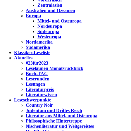
Zentralasien
Australien und Ozeanien
Europa
Mittel- und Osteuropa
Nordeuropa
Südeuropa
Westeuropa
Nordamerika
Südamerika
Klassiker-Leseliste
Aktuelles
#23für2023
Leselaunen Monatsrückblick
Buch-TAG
Leserunden
Lesungen
Literaturpreis
Literaturwissen
Leseschwerpunkte
Country Noir
Judentum und Drittes Reich
Literatur aus Mittel- und Osteuropa
Philosophische Hintertreppe
Nischenliteratur und Weitgereistes