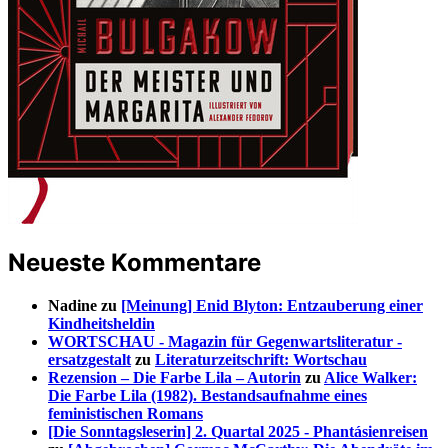
Neueste Kommentare
Nadine
zu
[Meinung] Enid Blyton: Entzauberung einer
Kindheitsheldin
WORTSCHAU - Magazin für Gegenwartsliteratur -
ersatzgestalt
zu
Literaturzeitschrift: Wortschau
Rezension – Die Farbe Lila – Autorin
zu
Alice Walker:
Die Farbe Lila (1982). Bestandsaufnahme eines
feministischen Romans
[Die Sonntagsleserin] 2. Quartal 2025 - Phantásienreisen