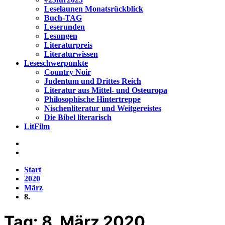
Leselaunen Monatsrückblick
Buch-TAG
Leserunden
Lesungen
Literaturpreis
Literaturwissen
Leseschwerpunkte
Country Noir
Judentum und Drittes Reich
Literatur aus Mittel- und Osteuropa
Philosophische Hintertreppe
Nischenliteratur und Weitgereistes
Die Bibel literarisch
LitFilm
Start
2020
März
8.
Tag:
8. März 2020