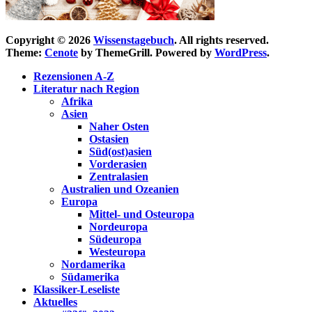
Copyright © 2026
Wissenstagebuch
. All rights reserved.
Theme:
Cenote
by ThemeGrill. Powered by
WordPress
.
Rezensionen A-Z
Literatur nach Region
Afrika
Asien
Naher Osten
Ostasien
Süd(ost)asien
Vorderasien
Zentralasien
Australien und Ozeanien
Europa
Mittel- und Osteuropa
Nordeuropa
Südeuropa
Westeuropa
Nordamerika
Südamerika
Klassiker-Leseliste
Aktuelles