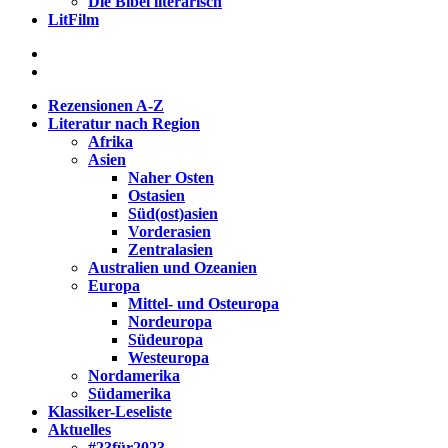
Die Bibel literarisch
LitFilm
Rezensionen A-Z
Literatur nach Region
Afrika
Asien
Naher Osten
Ostasien
Süd(ost)asien
Vorderasien
Zentralasien
Australien und Ozeanien
Europa
Mittel- und Osteuropa
Nordeuropa
Südeuropa
Westeuropa
Nordamerika
Südamerika
Klassiker-Leseliste
Aktuelles
#23für2023