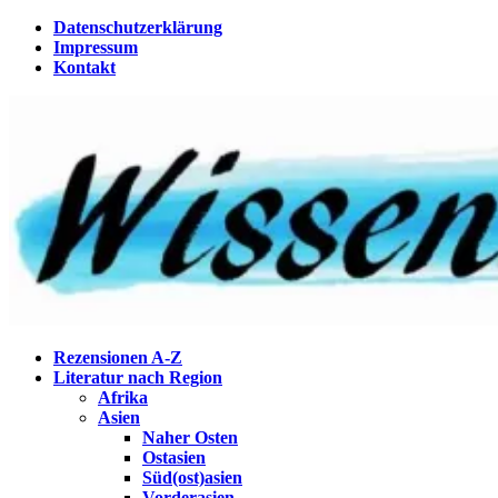
Zum
Datenschutzerklärung
Inhalt
Impressum
springen
Kontakt
Wissenstagebuch
Eine Gabel für die Suppe der Weisheit
Rezensionen A-Z
Literatur nach Region
Afrika
Asien
Naher Osten
Ostasien
Süd(ost)asien
Vorderasien