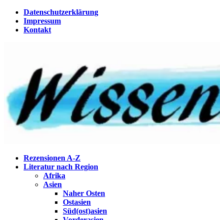
Zum
Datenschutzerklärung
Inhalt
Impressum
springen
Kontakt
Wissenstagebuch
Eine Gabel für die Suppe der Weisheit
Rezensionen A-Z
Literatur nach Region
Afrika
Asien
Naher Osten
Ostasien
Süd(ost)asien
Vorderasien