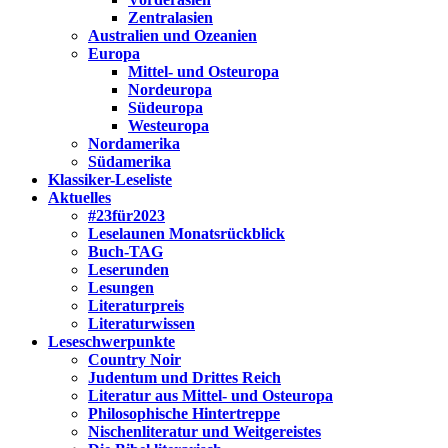
Zentralasien
Australien und Ozeanien
Europa
Mittel- und Osteuropa
Nordeuropa
Südeuropa
Westeuropa
Nordamerika
Südamerika
Klassiker-Leseliste
Aktuelles
#23für2023
Leselaunen Monatsrückblick
Buch-TAG
Leserunden
Lesungen
Literaturpreis
Literaturwissen
Leseschwerpunkte
Country Noir
Judentum und Drittes Reich
Literatur aus Mittel- und Osteuropa
Philosophische Hintertreppe
Nischenliteratur und Weitgereistes