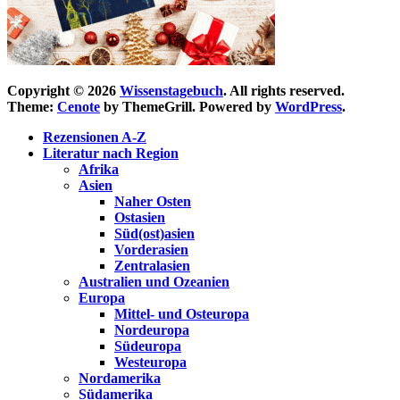
Copyright © 2026
Wissenstagebuch
. All rights reserved.
Theme:
Cenote
by ThemeGrill. Powered by
WordPress
.
Rezensionen A-Z
Literatur nach Region
Afrika
Asien
Naher Osten
Ostasien
Süd(ost)asien
Vorderasien
Zentralasien
Australien und Ozeanien
Europa
Mittel- und Osteuropa
Nordeuropa
Südeuropa
Westeuropa
Nordamerika
Südamerika