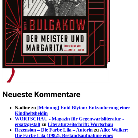
Neueste Kommentare
Nadine
zu
[Meinung] Enid Blyton: Entzauberung einer
Kindheitsheldin
WORTSCHAU - Magazin für Gegenwartsliteratur -
ersatzgestalt
zu
Literaturzeitschrift: Wortschau
Rezension – Die Farbe Lila – Autorin
zu
Alice Walker:
Die Farbe Lila (1982). Bestandsaufnahme eines