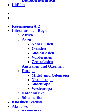
Die Bibel literarisch
LitFilm
Rezensionen A-Z
Literatur nach Region
Afrika
Asien
Naher Osten
Ostasien
Süd(ost)asien
Vorderasien
Zentralasien
Australien und Ozeanien
Europa
Mittel- und Osteuropa
Nordeuropa
Südeuropa
Westeuropa
Nordamerika
Südamerika
Klassiker-Leseliste
Aktuelles
#23für2023