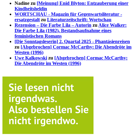
Nadine
zu
[Meinung] Enid Blyton: Entzauberung einer
Kindheitsheldin
WORTSCHAU - Magazin für Gegenwartsliteratur -
ersatzgestalt
zu
Literaturzeitschrift: Wortschau
Rezension – Die Farbe Lila – Autorin
zu
Alice Walker:
Die Farbe Lila (1982). Bestandsaufnahme eines
feministischen Romans
[Die Sonntagsleserin] 2. Quartal 2025 - Phantásienreisen
zu
[Abgebrochen] Cormac McCarthy: Die Abendröte im
Westen (1996)
Uwe Kalkowski
zu
[Abgebrochen] Cormac McCarthy:
Die Abendröte im Westen (1996)