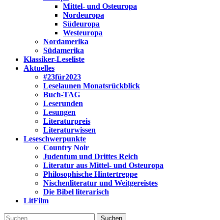
Mittel- und Osteuropa
Nordeuropa
Südeuropa
Westeuropa
Nordamerika
Südamerika
Klassiker-Leseliste
Aktuelles
#23für2023
Leselaunen Monatsrückblick
Buch-TAG
Leserunden
Lesungen
Literaturpreis
Literaturwissen
Leseschwerpunkte
Country Noir
Judentum und Drittes Reich
Literatur aus Mittel- und Osteuropa
Philosophische Hintertreppe
Nischenliteratur und Weitgereistes
Die Bibel literarisch
LitFilm
Suchen