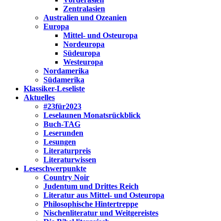
Zentralasien
Australien und Ozeanien
Europa
Mittel- und Osteuropa
Nordeuropa
Südeuropa
Westeuropa
Nordamerika
Südamerika
Klassiker-Leseliste
Aktuelles
#23für2023
Leselaunen Monatsrückblick
Buch-TAG
Leserunden
Lesungen
Literaturpreis
Literaturwissen
Leseschwerpunkte
Country Noir
Judentum und Drittes Reich
Literatur aus Mittel- und Osteuropa
Philosophische Hintertreppe
Nischenliteratur und Weitgereistes