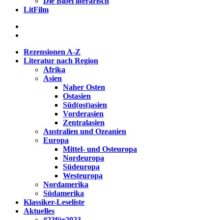
Die Bibel literarisch
LitFilm
Rezensionen A-Z
Literatur nach Region
Afrika
Asien
Naher Osten
Ostasien
Süd(ost)asien
Vorderasien
Zentralasien
Australien und Ozeanien
Europa
Mittel- und Osteuropa
Nordeuropa
Südeuropa
Westeuropa
Nordamerika
Südamerika
Klassiker-Leseliste
Aktuelles
#23für2023