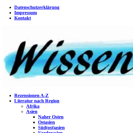
Zum
Datenschutzerklärung
Inhalt
Impressum
springen
Kontakt
Wissenstagebuch
Eine Gabel für die Suppe der Weisheit
Rezensionen A-Z
Literatur nach Region
Afrika
Asien
Naher Osten
Ostasien
Süd(ost)asien
Vorderasien