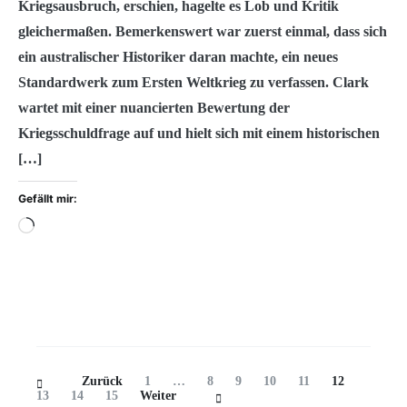
Kriegsausbruch, erschien, hagelte es Lob und Kritik
gleichermaßen. Bemerkenswert war zuerst einmal, dass sich
ein australischer Historiker daran machte, ein neues
Standardwerk zum Ersten Weltkrieg zu verfassen. Clark
wartet mit einer nuancierten Bewertung der
Kriegsschuldfrage auf und hielt sich mit einem historischen
[…]
Gefällt mir:
Wird
geladen
…
Beitragsnavigation
Seite
Seite
Seite
Seite
Seite
Seite
Seite
Zurück
1
…
8
9
10
11
12
Seite
Seite
13
14
15
Weiter