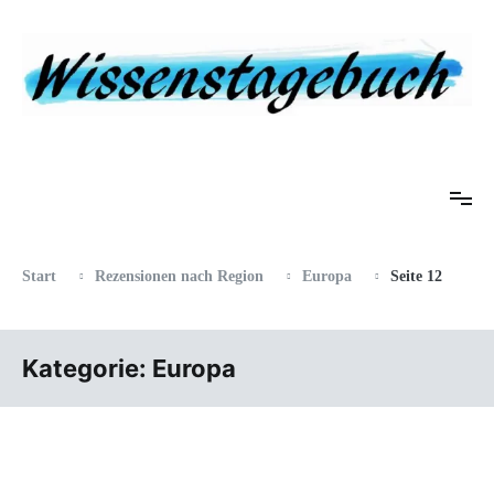
Zum
Inhalt
springen
Eine Gabel für die Suppe der Weisheit
Wissenstagebuch
Start
Rezensionen nach Region
Europa
Seite 12
Kategorie:
Europa