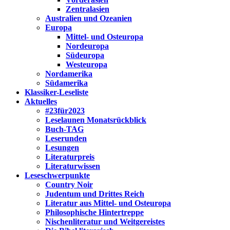
Zentralasien
Australien und Ozeanien
Europa
Mittel- und Osteuropa
Nordeuropa
Südeuropa
Westeuropa
Nordamerika
Südamerika
Klassiker-Leseliste
Aktuelles
#23für2023
Leselaunen Monatsrückblick
Buch-TAG
Leserunden
Lesungen
Literaturpreis
Literaturwissen
Leseschwerpunkte
Country Noir
Judentum und Drittes Reich
Literatur aus Mittel- und Osteuropa
Philosophische Hintertreppe
Nischenliteratur und Weitgereistes