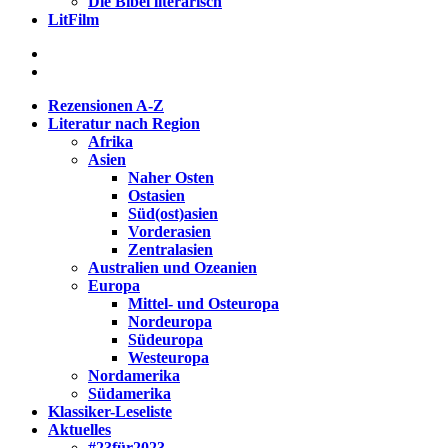
Die Bibel literarisch
LitFilm
Rezensionen A-Z
Literatur nach Region
Afrika
Asien
Naher Osten
Ostasien
Süd(ost)asien
Vorderasien
Zentralasien
Australien und Ozeanien
Europa
Mittel- und Osteuropa
Nordeuropa
Südeuropa
Westeuropa
Nordamerika
Südamerika
Klassiker-Leseliste
Aktuelles
#23für2023