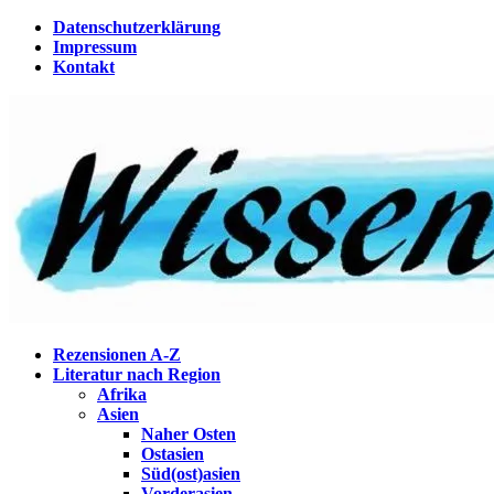
Zum
Datenschutzerklärung
Inhalt
Impressum
springen
Kontakt
Wissenstagebuch
Eine Gabel für die Suppe der Weisheit
Rezensionen A-Z
Literatur nach Region
Afrika
Asien
Naher Osten
Ostasien
Süd(ost)asien
Vorderasien