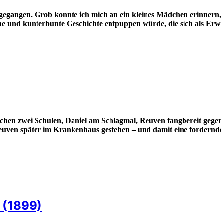
er gegangen. Grob konnte ich mich an ein kleines Mädchen erinne
eiche und kunterbunte Geschichte entpuppen würde, die sich als Erw
schen zwei Schulen, Daniel am Schlagmal, Reuven fangbereit gegen
uven später im Krankenhaus gestehen – und damit eine fordernde
o (1899)