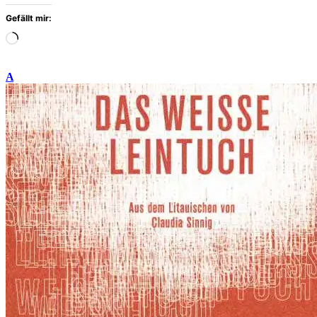
Gefällt mir:
Wird
geladen
…
A