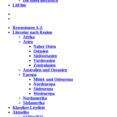
Die Bibel literarisch
LitFilm
Rezensionen A-Z
Literatur nach Region
Afrika
Asien
Naher Osten
Ostasien
Süd(ost)asien
Vorderasien
Zentralasien
Australien und Ozeanien
Europa
Mittel- und Osteuropa
Nordeuropa
Südeuropa
Westeuropa
Nordamerika
Südamerika
Klassiker-Leseliste
Aktuelles
#23für2023