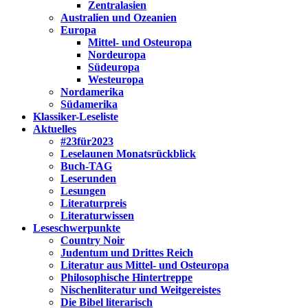
Zentralasien
Australien und Ozeanien
Europa
Mittel- und Osteuropa
Nordeuropa
Südeuropa
Westeuropa
Nordamerika
Südamerika
Klassiker-Leseliste
Aktuelles
#23für2023
Leselaunen Monatsrückblick
Buch-TAG
Leserunden
Lesungen
Literaturpreis
Literaturwissen
Leseschwerpunkte
Country Noir
Judentum und Drittes Reich
Literatur aus Mittel- und Osteuropa
Philosophische Hintertreppe
Nischenliteratur und Weitgereistes
Die Bibel literarisch