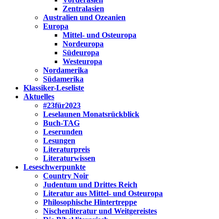
Zentralasien
Australien und Ozeanien
Europa
Mittel- und Osteuropa
Nordeuropa
Südeuropa
Westeuropa
Nordamerika
Südamerika
Klassiker-Leseliste
Aktuelles
#23für2023
Leselaunen Monatsrückblick
Buch-TAG
Leserunden
Lesungen
Literaturpreis
Literaturwissen
Leseschwerpunkte
Country Noir
Judentum und Drittes Reich
Literatur aus Mittel- und Osteuropa
Philosophische Hintertreppe
Nischenliteratur und Weitgereistes