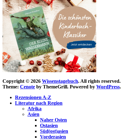
Copyright © 2026
Wissenstagebuch
. All rights reserved.
Theme:
Cenote
by ThemeGrill. Powered by
WordPress
.
Rezensionen A-Z
Literatur nach Region
Afrika
Asien
Naher Osten
Ostasien
Süd(ost)asien
Vorderasien