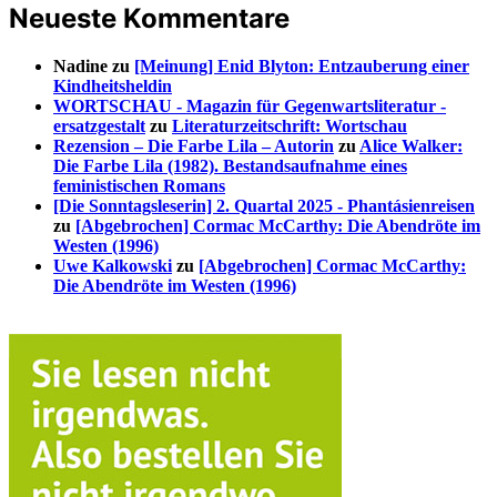
Neueste Kommentare
Nadine
zu
[Meinung] Enid Blyton: Entzauberung einer
Kindheitsheldin
WORTSCHAU - Magazin für Gegenwartsliteratur -
ersatzgestalt
zu
Literaturzeitschrift: Wortschau
Rezension – Die Farbe Lila – Autorin
zu
Alice Walker:
Die Farbe Lila (1982). Bestandsaufnahme eines
feministischen Romans
[Die Sonntagsleserin] 2. Quartal 2025 - Phantásienreisen
zu
[Abgebrochen] Cormac McCarthy: Die Abendröte im
Westen (1996)
Uwe Kalkowski
zu
[Abgebrochen] Cormac McCarthy:
Die Abendröte im Westen (1996)