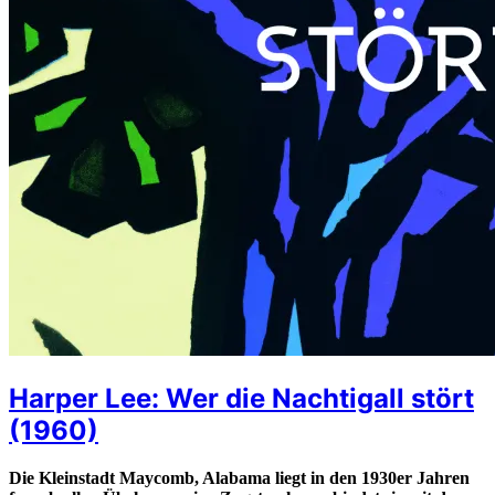
Harper Lee: Wer die Nachtigall stört
(1960)
Die Kleinstadt Maycomb, Alabama liegt in den 1930er Jahren