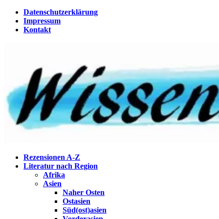
Zum
Datenschutzerklärung
Inhalt
Impressum
springen
Kontakt
Wissenstagebuch
Eine Gabel für die Suppe der Weisheit
Rezensionen A-Z
Literatur nach Region
Afrika
Asien
Naher Osten
Ostasien
Süd(ost)asien
Vorderasien