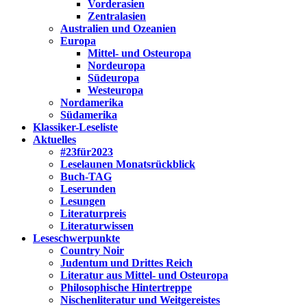
Vorderasien
Zentralasien
Australien und Ozeanien
Europa
Mittel- und Osteuropa
Nordeuropa
Südeuropa
Westeuropa
Nordamerika
Südamerika
Klassiker-Leseliste
Aktuelles
#23für2023
Leselaunen Monatsrückblick
Buch-TAG
Leserunden
Lesungen
Literaturpreis
Literaturwissen
Leseschwerpunkte
Country Noir
Judentum und Drittes Reich
Literatur aus Mittel- und Osteuropa
Philosophische Hintertreppe
Nischenliteratur und Weitgereistes