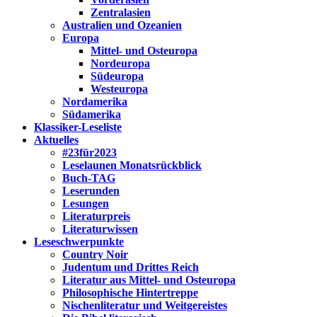
Zentralasien
Australien und Ozeanien
Europa
Mittel- und Osteuropa
Nordeuropa
Südeuropa
Westeuropa
Nordamerika
Südamerika
Klassiker-Leseliste
Aktuelles
#23für2023
Leselaunen Monatsrückblick
Buch-TAG
Leserunden
Lesungen
Literaturpreis
Literaturwissen
Leseschwerpunkte
Country Noir
Judentum und Drittes Reich
Literatur aus Mittel- und Osteuropa
Philosophische Hintertreppe
Nischenliteratur und Weitgereistes