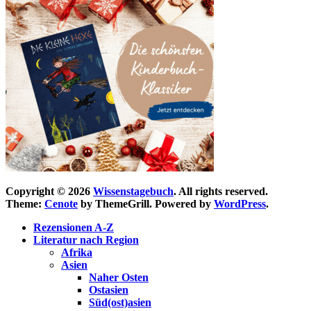
Copyright © 2026
Wissenstagebuch
. All rights reserved.
Theme:
Cenote
by ThemeGrill. Powered by
WordPress
.
Rezensionen A-Z
Literatur nach Region
Afrika
Asien
Naher Osten
Ostasien
Süd(ost)asien