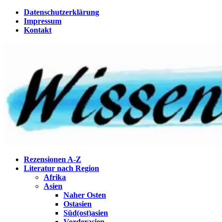
Zum
Datenschutzerklärung
Inhalt
Impressum
springen
Kontakt
Wissenstagebuch
Eine Gabel für die Suppe der Weisheit
Rezensionen A-Z
Literatur nach Region
Afrika
Asien
Naher Osten
Ostasien
Süd(ost)asien
Vorderasien