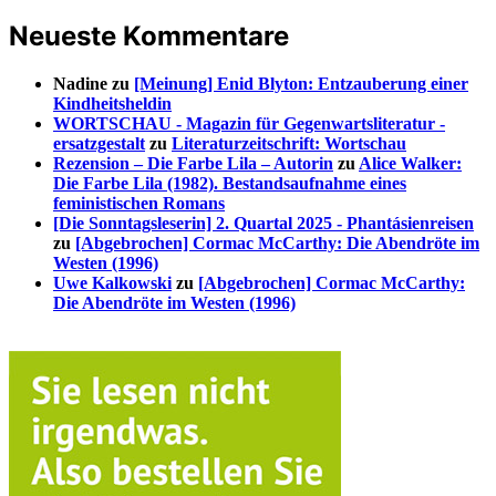
Neueste Kommentare
Nadine
zu
[Meinung] Enid Blyton: Entzauberung einer
Kindheitsheldin
WORTSCHAU - Magazin für Gegenwartsliteratur -
ersatzgestalt
zu
Literaturzeitschrift: Wortschau
Rezension – Die Farbe Lila – Autorin
zu
Alice Walker:
Die Farbe Lila (1982). Bestandsaufnahme eines
feministischen Romans
[Die Sonntagsleserin] 2. Quartal 2025 - Phantásienreisen
zu
[Abgebrochen] Cormac McCarthy: Die Abendröte im
Westen (1996)
Uwe Kalkowski
zu
[Abgebrochen] Cormac McCarthy:
Die Abendröte im Westen (1996)