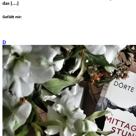
das […]
Gefällt mir:
D