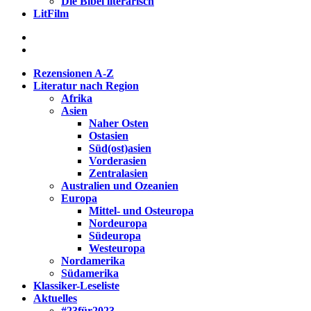
Die Bibel literarisch
LitFilm
Rezensionen A-Z
Literatur nach Region
Afrika
Asien
Naher Osten
Ostasien
Süd(ost)asien
Vorderasien
Zentralasien
Australien und Ozeanien
Europa
Mittel- und Osteuropa
Nordeuropa
Südeuropa
Westeuropa
Nordamerika
Südamerika
Klassiker-Leseliste
Aktuelles
#23für2023