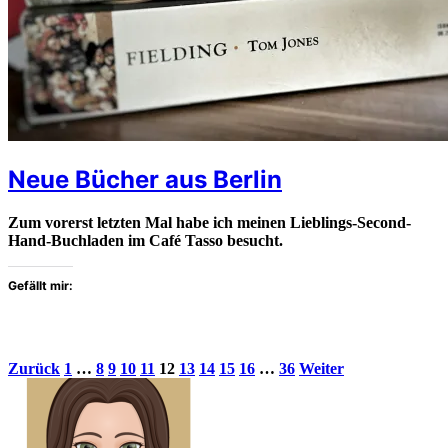
Neue Bücher aus Berlin
Zum vorerst letzten Mal habe ich meinen Lieblings-Second-
Hand-Buchladen im Café Tasso besucht.
Gefällt mir:
Beitragsnavigation
Seite
Seite
Seite
Seite
Seite
Seite
Seite
Seite
Seite
Seite
Seite
Zurück
1
…
8
9
10
11
12
13
14
15
16
…
36
Weiter