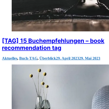
[TAG] 15 Buchempfehlungen – book
recommendation tag
Aktuelles
,
Buch-TAG
,
Überblick
29. April 2023
29. Mai 2023