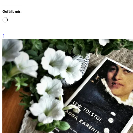
Gefällt mir:
Wird
geladen
…
[