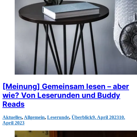
[Meinung] Gemeinsam lesen – aber
wie? Von Leserunden und Buddy
Reads
Aktuelles
,
Allgemein
,
Leserunde
,
Überblick
9. April 2023
10.
April 2023