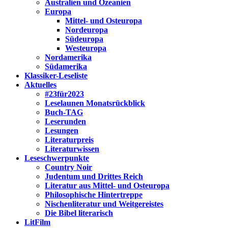
Australien und Ozeanien
Europa
Mittel- und Osteuropa
Nordeuropa
Südeuropa
Westeuropa
Nordamerika
Südamerika
Klassiker-Leseliste
Aktuelles
#23für2023
Leselaunen Monatsrückblick
Buch-TAG
Leserunden
Lesungen
Literaturpreis
Literaturwissen
Leseschwerpunkte
Country Noir
Judentum und Drittes Reich
Literatur aus Mittel- und Osteuropa
Philosophische Hintertreppe
Nischenliteratur und Weitgereistes
Die Bibel literarisch
LitFilm