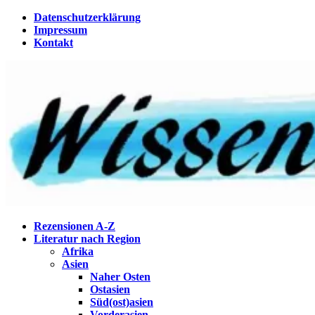
Zum
Datenschutzerklärung
Inhalt
Impressum
springen
Kontakt
Eine Gabel für die Suppe der Weisheit
Rezensionen A-Z
Wissenstagebuch
Literatur nach Region
Afrika
Asien
Naher Osten
Ostasien
Süd(ost)asien
Vorderasien