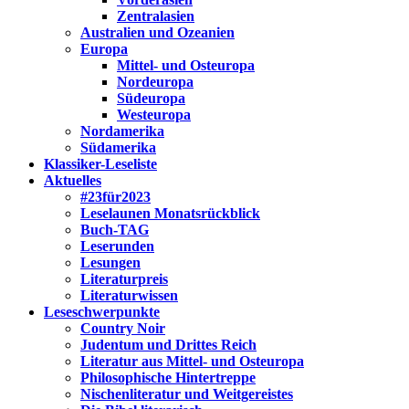
Zentralasien
Australien und Ozeanien
Europa
Mittel- und Osteuropa
Nordeuropa
Südeuropa
Westeuropa
Nordamerika
Südamerika
Klassiker-Leseliste
Aktuelles
#23für2023
Leselaunen Monatsrückblick
Buch-TAG
Leserunden
Lesungen
Literaturpreis
Literaturwissen
Leseschwerpunkte
Country Noir
Judentum und Drittes Reich
Literatur aus Mittel- und Osteuropa
Philosophische Hintertreppe
Nischenliteratur und Weitgereistes