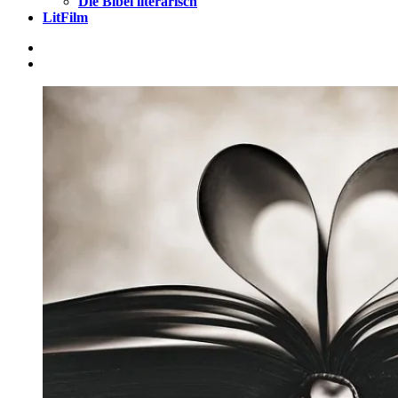
Die Bibel literarisch
LitFilm