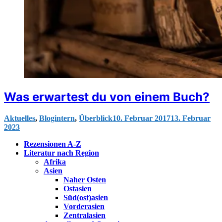
Was erwartest du von einem Buch?
Aktuelles
,
Blogintern
,
Überblick
10. Februar 2017
13. Februar
2023
Rezensionen A-Z
Literatur nach Region
Afrika
Asien
Naher Osten
Ostasien
Süd(ost)asien
Vorderasien
Zentralasien