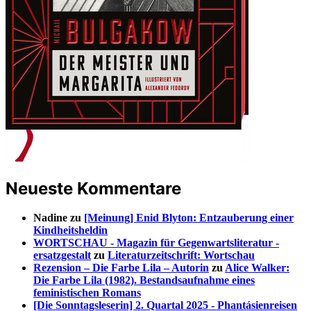
Neueste Kommentare
Nadine
zu
[Meinung] Enid Blyton: Entzauberung einer
Kindheitsheldin
WORTSCHAU - Magazin für Gegenwartsliteratur -
ersatzgestalt
zu
Literaturzeitschrift: Wortschau
Rezension – Die Farbe Lila – Autorin
zu
Alice Walker:
Die Farbe Lila (1982). Bestandsaufnahme eines
feministischen Romans
[Die Sonntagsleserin] 2. Quartal 2025 - Phantásienreisen