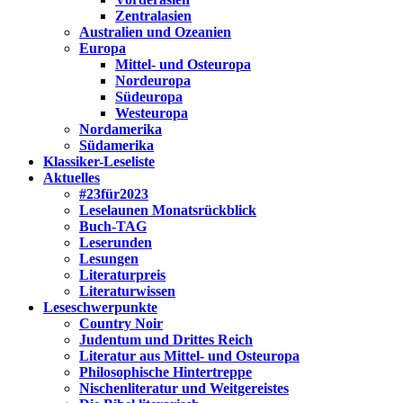
Zentralasien
Australien und Ozeanien
Europa
Mittel- und Osteuropa
Nordeuropa
Südeuropa
Westeuropa
Nordamerika
Südamerika
Klassiker-Leseliste
Aktuelles
#23für2023
Leselaunen Monatsrückblick
Buch-TAG
Leserunden
Lesungen
Literaturpreis
Literaturwissen
Leseschwerpunkte
Country Noir
Judentum und Drittes Reich
Literatur aus Mittel- und Osteuropa
Philosophische Hintertreppe
Nischenliteratur und Weitgereistes