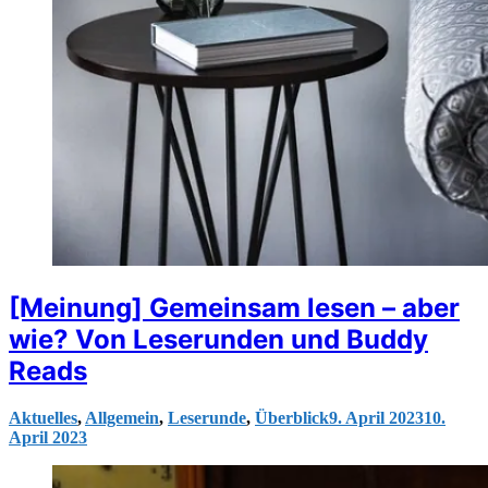
[Meinung] Gemeinsam lesen – aber
wie? Von Leserunden und Buddy
Reads
Aktuelles
,
Allgemein
,
Leserunde
,
Überblick
9. April 2023
10.
April 2023