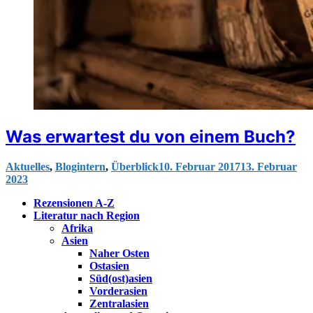
Was erwartest du von einem Buch?
Aktuelles
,
Blogintern
,
Überblick
10. Februar 2017
13. Februar
2023
Rezensionen A-Z
Literatur nach Region
Afrika
Asien
Naher Osten
Ostasien
Süd(ost)asien
Vorderasien
Zentralasien