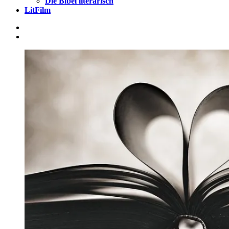
Die Bibel literarisch
LitFilm