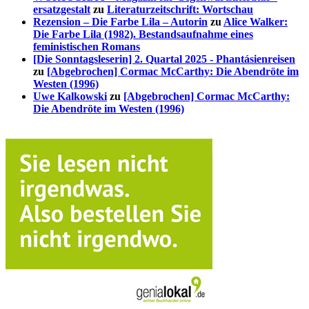
ersatzgestalt
zu
Literaturzeitschrift: Wortschau
Rezension – Die Farbe Lila – Autorin
zu
Alice Walker:
Die Farbe Lila (1982). Bestandsaufnahme eines
feministischen Romans
[Die Sonntagsleserin] 2. Quartal 2025 - Phantásienreisen
zu
[Abgebrochen] Cormac McCarthy: Die Abendröte im
Westen (1996)
Uwe Kalkowski
zu
[Abgebrochen] Cormac McCarthy:
Die Abendröte im Westen (1996)