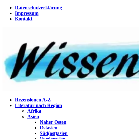
Zum
Datenschutzerklärung
Inhalt
Impressum
springen
Kontakt
Eine Gabel für die Suppe der Weisheit
Rezensionen A-Z
Wissenstagebuch
Literatur nach Region
Afrika
Asien
Naher Osten
Ostasien
Süd(ost)asien
Vorderasien