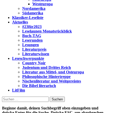
Westeuropa
Nordamerika
Südamerika
Klassiker-Leseliste
Aktuelles
#23für2023
Leselaunen Monatsrückblick
Buch-TAG
Leserunden
Lesungen
Literaturpreis
Literaturwissen
Leseschwerpunkte
Country Noir
Judentum und Drittes Reich
Literatur aus Mittel- und Osteuropa
Philosophische Hintertreppe
Nischenliteratur und Weitgereistes
Die Bibel literarisch
LitFilm
Suchen
nach:
Beginne damit, deinen Suchbegriff oben einzugeben und
drücke Enter für die Suche. Drücke ESC, um abzubrechen.