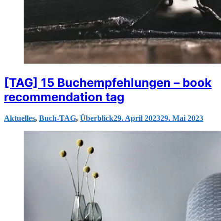
[TAG] 15 Buchempfehlungen – book
recommendation tag
Aktuelles
,
Buch-TAG
,
Überblick
29. April 2023
29. Mai 2023