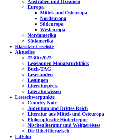
Australien und Ozeanien
Europa
Mittel- und Osteuropa
Nordeuropa
Südeuropa
Westeuropa
Nordamerika
Südamerika
Klassiker-Leseliste
Aktuelles
#23für2023
Leselaunen Monatsrückblick
Buch-TAG
Leserunden
Lesungen
Literaturpreis
Literaturwissen
Leseschwerpunkte
Country Noir
Judentum und Drittes Reich
Literatur aus Mittel- und Osteuropa
Philosophische Hintertreppe
Nischenliteratur und Weitgereistes
Die Bibel literarisch
LitFilm